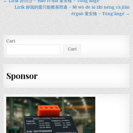
Navigasi
← Lirik 好日岱 – Hǎo rì dài 童安格 – Tóng’āngé
pos
Lirik 妳我的愛只能擦肩而過 – Nǐ wǒ de ài zhǐ néng cā jiān
érguò 童安格 – Tóng’āngé →
Cari
Cari
Sponsor