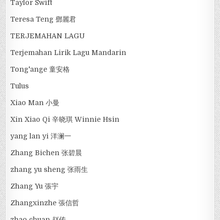
Taylor Swift
Teresa Teng 鄧麗君
TERJEMAHAN LAGU
Terjemahan Lirik Lagu Mandarin
Tong'ange 童安格
Tulus
Xiao Man 小曼
Xin Xiao Qi 辛晓琪 Winnie Hsin
yang lan yi 洋澜一
Zhang Bichen 张碧晨
zhang yu sheng 张雨生
Zhang Yu 張宇
Zhangxinzhe 張信哲
zhao chuan 赵传