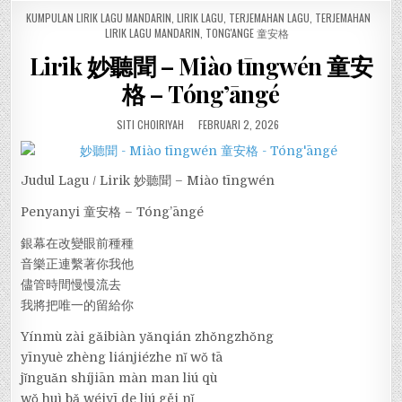
POSTED
KUMPULAN LIRIK LAGU MANDARIN
,
LIRIK LAGU
,
TERJEMAHAN LAGU
,
TERJEMAHAN
IN
LIRIK LAGU MANDARIN
,
TONG'ANGE 童安格
Lirik 妙聽聞 – Miào tīngwén 童安
格 – Tóng’āngé
SITI CHOIRIYAH
FEBRUARI 2, 2026
Judul Lagu / Lirik 妙聽聞 – Miào tīngwén
Penyanyi 童安格 – Tóng’āngé
銀幕在改變眼前種種
音樂正連繫著你我他
儘管時間慢慢流去
我將把唯一的留給你
Yínmù zài gǎibiàn yǎnqián zhǒngzhǒng
yīnyuè zhèng liánjiézhe nǐ wǒ tā
jǐnguǎn shíjiān màn man liú qù
wǒ huì bǎ wéiyī de liú gěi nǐ