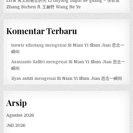
Lirik 离太阳最近的光 Lí tàiyáng zuìjìn de guāng – 张碧晨
Zhang Bichen ft. 王赫野 Wang He Ye
Komentar Terbaru
taswir sihotang
mengenai
Si Nian Yi Shun Jian 思念一
瞬间
Asmianto Safitri
mengenai
Si Nian Yi Shun Jian 思念一
瞬间
ilyas astuti
mengenai
Si Nian Yi Shun Jian 思念一瞬间
Arsip
Agustus 2026
Juli 2026