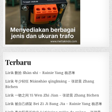
Terbaru
Lirik 刪拾 Shān shí – Rainie Yang 杨丞琳
Lirik 年少轻狂 Niánshào qīngkuáng – 张碧晨 Zhang
Bichen
Lirik 一吻之间 Yi Wen Zhi Jian – 张碧晨 Zhang Bichen
Lirik 被自己綁架 Bei Zi Ji Bang Jia – Rainie Yang 杨丞琳