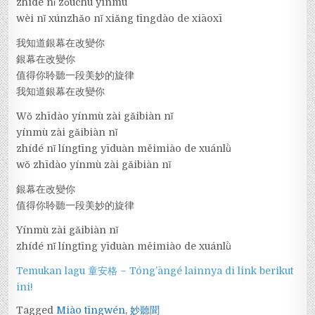
zhídé nǐ zǒuchū yínmù
wèi nǐ xúnzhǎo nǐ xiǎng tīngdào de xiāoxī
我知道銀幕在改變你
銀幕在改變你
值得你聆聽一段美妙的旋律
我知道銀幕在改變你
Wǒ zhīdào yínmù zài gǎibiàn nǐ
yínmù zài gǎibiàn nǐ
zhídé nǐ língtīng yīduàn měimiào de xuánlǜ
wǒ zhīdào yínmù zài gǎibiàn nǐ
銀幕在改變你
值得你聆聽一段美妙的旋律
Yínmù zài gǎibiàn nǐ
zhídé nǐ língtīng yīduàn měimiào de xuánlǜ
Temukan lagu 童安格 – Tóng’āngé lainnya di link berikut
ini!
Tagged
Miào tīngwén
,
妙聽聞