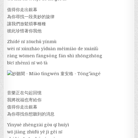
值得你走出銀幕
為你尋找一段美妙的旋律
讓我們放鬆煩事種種
彼此珍惜著你我他
Zhídé nǐ zǒuchū yínmù
wèi nǐ xúnzhǎo yīduàn měimiào de xuánlǜ
ràng wǒmen fàngsōng fán shì zhǒngzhǒng
bǐcǐ zhēnxī nǐ wǒ tā
音樂正在勾起回憶
我將祝福也寄給你
值得你走出銀幕
為你尋找你想聽到的消息
Yīnyuè zhèngzài gōu qǐ huíyì
wǒ jiāng zhùfú yě jì gěi nǐ