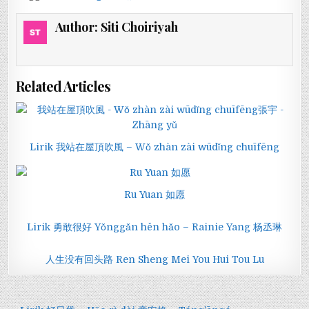
Author:
Siti Choiriyah
Related Articles
Lirik 我站在屋頂吹風 – Wǒ zhàn zài wūdǐng chuīfēng
Ru Yuan 如愿
Lirik 勇敢很好 Yǒnggǎn hěn hǎo – Rainie Yang 杨丞琳
人生没有回头路 Ren Sheng Mei You Hui Tou Lu