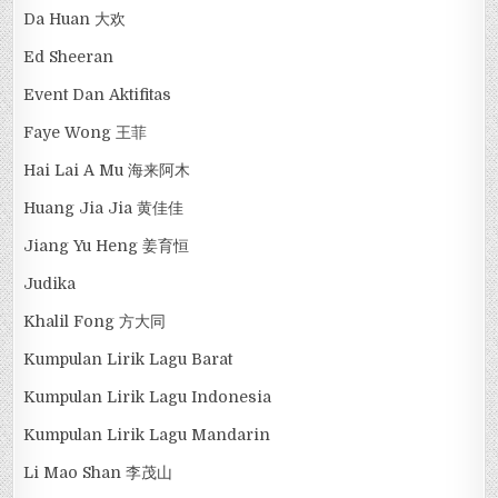
Da Huan 大欢
Ed Sheeran
Event Dan Aktifitas
Faye Wong 王菲
Hai Lai A Mu 海来阿木
Huang Jia Jia 黄佳佳
Jiang Yu Heng 姜育恒
Judika
Khalil Fong 方大同
Kumpulan Lirik Lagu Barat
Kumpulan Lirik Lagu Indonesia
Kumpulan Lirik Lagu Mandarin
Li Mao Shan 李茂山