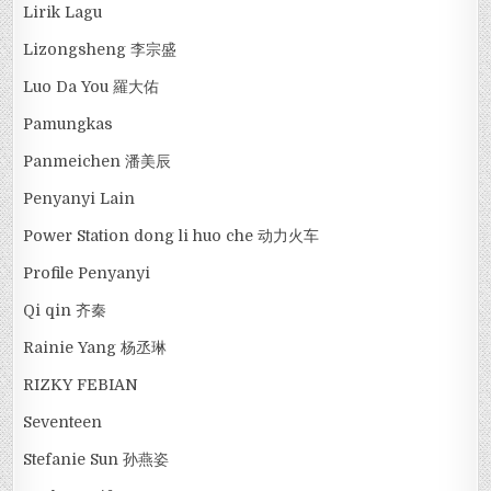
Lirik Lagu
Lizongsheng 李宗盛
Luo Da You 羅大佑
Pamungkas
Panmeichen 潘美辰
Penyanyi Lain
Power Station dong li huo che 动力火车
Profile Penyanyi
Qi qin 齐秦
Rainie Yang 杨丞琳
RIZKY FEBIAN
Seventeen
Stefanie Sun 孙燕姿