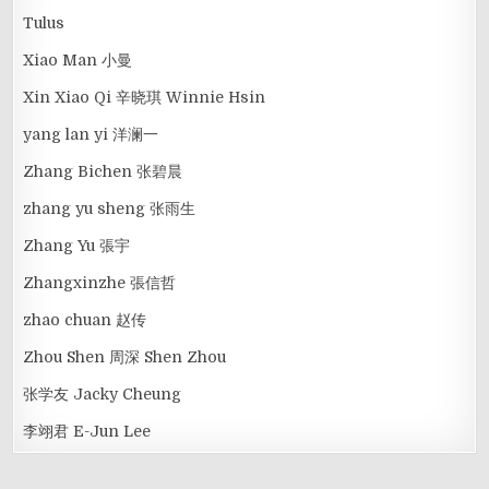
Tulus
Xiao Man 小曼
Xin Xiao Qi 辛晓琪 Winnie Hsin
yang lan yi 洋澜一
Zhang Bichen 张碧晨
zhang yu sheng 张雨生
Zhang Yu 張宇
Zhangxinzhe 張信哲
zhao chuan 赵传
Zhou Shen 周深 Shen Zhou
张学友 Jacky Cheung
李翊君 E-Jun Lee