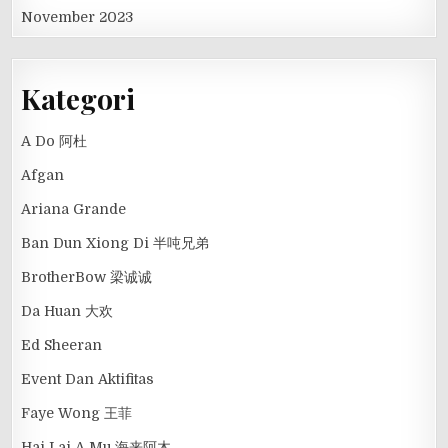
November 2023
Kategori
A Do 阿杜
Afgan
Ariana Grande
Ban Dun Xiong Di 半吨兄弟
BrotherBow 梁诚诚
Da Huan 大欢
Ed Sheeran
Event Dan Aktifitas
Faye Wong 王菲
Hai Lai A Mu 海来阿木