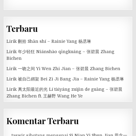
Terbaru
Lirik 刪拾 Shān shí – Rainie Yang 杨丞琳
Lirik 年少轻狂 Niánshào qīngkuáng – 张碧晨 Zhang
Bichen
Lirik 一吻之间 Yi Wen Zhi Jian – 张碧晨 Zhang Bichen
Lirik 被自己綁架 Bei Zi Ji Bang Jia – Rainie Yang 杨丞琳
Lirik 离太阳最近的光 Lí tàiyáng zuìjìn de guāng – 张碧晨
Zhang Bichen ft. 王赫野 Wang He Ye
Komentar Terbaru
taswir sihotang
mengenai
Si Nian Yi Shun Jian 思念一