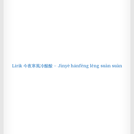
Lirik 今夜寒風冷酸酸 – Jīnyè hánfēng lěng suān suān