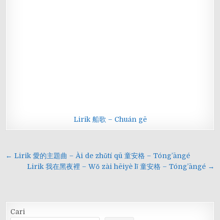
Lirik 船歌 – Chuán gē
Navigasi
← Lirik 愛的主題曲 – Ài de zhǔtí qū 童安格 – Tóng’āngé
pos
Lirik 我在黑夜裡 – Wǒ zài hēiyè lǐ 童安格 – Tóng’āngé →
Cari