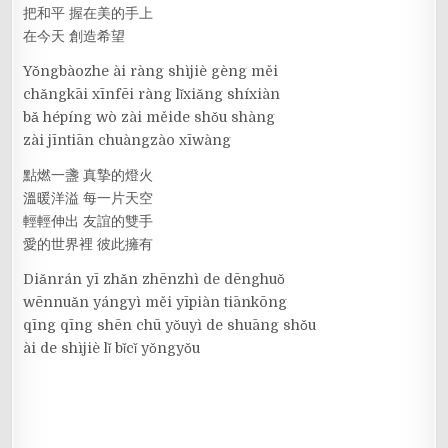
把和平 握在美的手上
在今天 創造希望
Yǒngbàozhe ài ràng shìjiè gèng měi
chǎngkāi xīnfēi ràng lǐxiǎng shíxiàn
bǎ hépíng wò zài měide shǒu shàng
zài jīntiān chuàngzào xīwàng
點燃一盞 真摯的燈火
溫暖洋溢 每一片天空
輕輕伸出 友誼的雙手
愛的世界裡 彼此擁有
Diǎnrán yī zhǎn zhēnzhì de dēnghuǒ
wēnnuǎn yángyì měi yīpiàn tiānkōng
qīng qīng shēn chū yǒuyì de shuāng shǒu
ài de shìjiè lǐ bǐcǐ yǒngyǒu