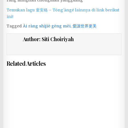
Temukan lagu 童安格 – Tóng’āngé lainnya di link berikut
ini!
Tagged
Ài ràng shìjiè gèng měi
,
愛讓世界更美
Author:
Siti Choiriyah
Related Articles