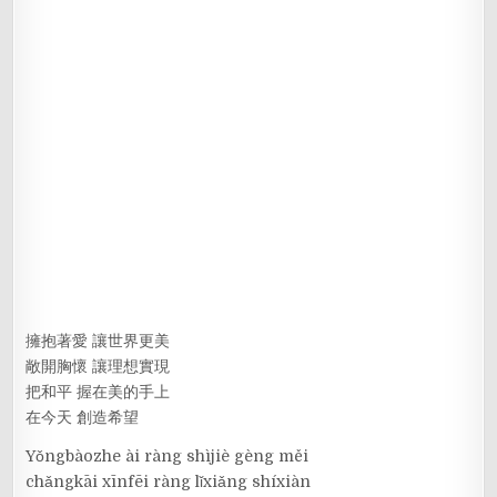
擁抱著愛 讓世界更美
敞開胸懷 讓理想實現
把和平 握在美的手上
在今天 創造希望
Yǒngbàozhe ài ràng shìjiè gèng měi
chǎngkāi xīnfēi ràng lǐxiǎng shíxiàn