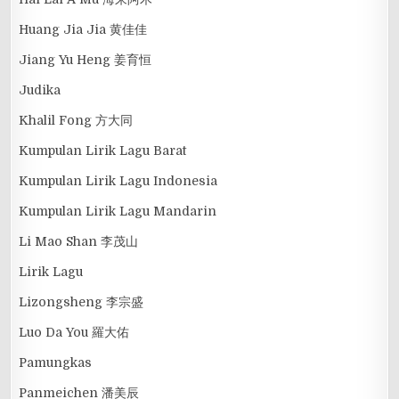
Huang Jia Jia 黄佳佳
Jiang Yu Heng 姜育恒
Judika
Khalil Fong 方大同
Kumpulan Lirik Lagu Barat
Kumpulan Lirik Lagu Indonesia
Kumpulan Lirik Lagu Mandarin
Li Mao Shan 李茂山
Lirik Lagu
Lizongsheng 李宗盛
Luo Da You 羅大佑
Pamungkas
Panmeichen 潘美辰