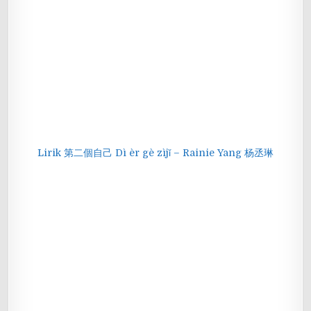
Lirik 第二個自己 Dì èr gè zìjǐ – Rainie Yang 杨丞琳