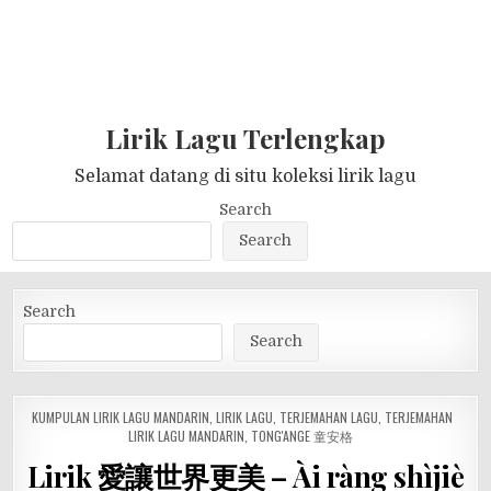
Lirik Lagu Terlengkap
Selamat datang di situ koleksi lirik lagu
Search
Search
Search
Search
POSTED
KUMPULAN LIRIK LAGU MANDARIN
,
LIRIK LAGU
,
TERJEMAHAN LAGU
,
TERJEMAHAN
IN
LIRIK LAGU MANDARIN
,
TONG'ANGE 童安格
Lirik 愛讓世界更美 – Ài ràng shìjiè