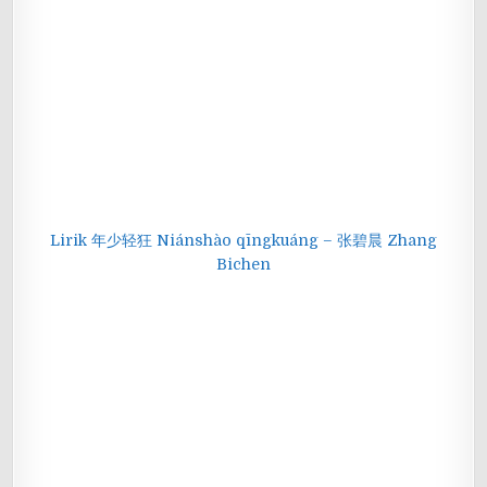
Lirik 年少轻狂 Niánshào qīngkuáng – 张碧晨 Zhang
Bichen