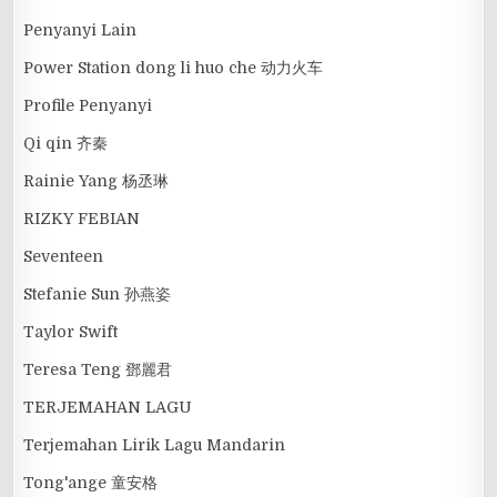
Penyanyi Lain
Power Station dong li huo che 动力火车
Profile Penyanyi
Qi qin 齐秦
Rainie Yang 杨丞琳
RIZKY FEBIAN
Seventeen
Stefanie Sun 孙燕姿
Taylor Swift
Teresa Teng 鄧麗君
TERJEMAHAN LAGU
Terjemahan Lirik Lagu Mandarin
Tong'ange 童安格