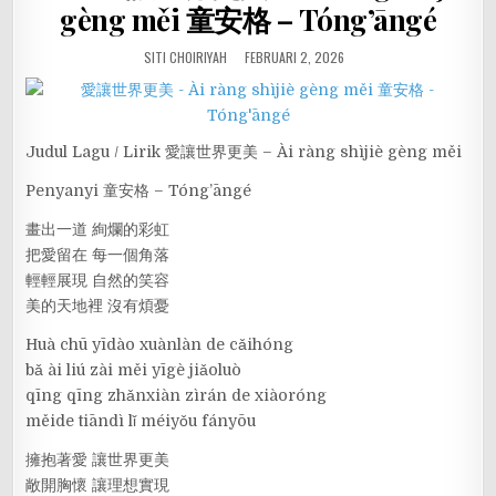
gèng měi 童安格 – Tóng’āngé
SITI CHOIRIYAH
FEBRUARI 2, 2026
Judul Lagu / Lirik 愛讓世界更美 – Ài ràng shìjiè gèng měi
Penyanyi 童安格 – Tóng’āngé
畫出一道 絢爛的彩虹
把愛留在 每一個角落
輕輕展現 自然的笑容
美的天地裡 沒有煩憂
Huà chū yīdào xuànlàn de cǎihóng
bǎ ài liú zài měi yīgè jiǎoluò
qīng qīng zhǎnxiàn zìrán de xiàoróng
měide tiāndì lǐ méiyǒu fányōu
擁抱著愛 讓世界更美
敞開胸懷 讓理想實現