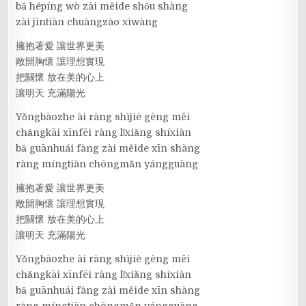
bǎ hépíng wò zài měide shǒu shàng
zài jīntiān chuàngzào xīwàng
擁抱著愛 讓世界更美
敞開胸懷 讓理想實現
把關懷 放在美的心上
讓明天 充滿陽光
Yǒngbàozhe ài ràng shìjiè gèng měi
chǎngkāi xīnfēi ràng lǐxiǎng shíxiàn
bǎ guānhuái fàng zài měide xīn shàng
ràng míngtiān chōngmǎn yángguāng
擁抱著愛 讓世界更美
敞開胸懷 讓理想實現
把關懷 放在美的心上
讓明天 充滿陽光
Yǒngbàozhe ài ràng shìjiè gèng měi
chǎngkāi xīnfēi ràng lǐxiǎng shíxiàn
bǎ guānhuái fàng zài měide xīn shàng
ràng míngtiān chōngmǎn yángguāng