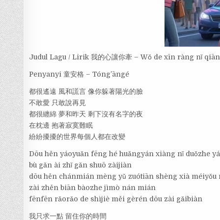
Judul Lagu / Lirik 我的心讓你牽 – Wǒ de xīn ràng nǐ qiā
Penyanyi 童安格 – Tóng’āngé
都很遙遠 風和謊言 像你躲著陽光的臉
不敢愛 只敢說再見
都很纏綿 夢和昨天 剩下沒有名字的夜
在枕邊 抱著寂寞難眠
紛紛擾擾的世界每個人都在改變
Dōu hěn yáoyuǎn fēng hé huǎngyán xiàng nǐ duǒzhe y
bù gǎn ài zhǐ gǎn shuō zàijiàn
dōu hěn chánmián mèng yǔ zuótiān shèng xià méiyǒu 
zài zhěn biān bàozhe jìmò nán mián
fēnfēn rǎorǎo de shìjiè měi gèrén dōu zài gǎibiàn
我只求一點 留住你的時間