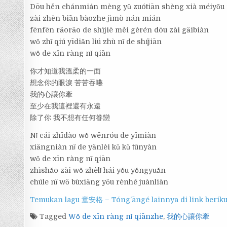
Dōu hěn chánmián mèng yǔ zuótiān shèng xià méiyǒu 
zài zhěn biān bàozhe jìmò nán mián
fēnfēn rǎorǎo de shìjiè měi gèrén dōu zài gǎibiàn
wǒ zhǐ qiú yīdiǎn liú zhù nǐ de shíjiān
wǒ de xīn ràng nǐ qiān
你才知道我溫柔的一面
想念你的眼淚 苦苦吞嚥
我的心讓你牽
至少在我這裡還有永遠
除了你 我不想有任何眷戀
Nǐ cái zhīdào wǒ wēnróu de yīmiàn
xiǎngniàn nǐ de yǎnlèi kǔ kǔ tūnyàn
wǒ de xīn ràng nǐ qiān
zhìshǎo zài wǒ zhèlǐ hái yǒu yǒngyuǎn
chúle nǐ wǒ bùxiǎng yǒu rènhé juànliàn
Temukan lagu 童安格 – Tóng’āngé lainnya di link berikut
Tagged
Wǒ de xīn ràng nǐ qiānzhe
,
我的心讓你牽