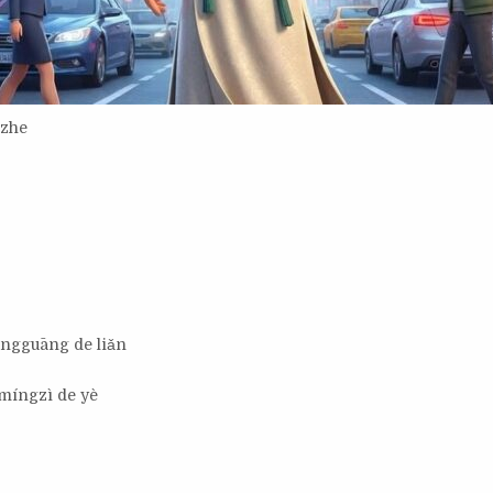
nzhe
ángguāng de liǎn
míngzì de yè