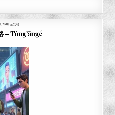
NG'ANGE 童安格
 – Tóng’āngé