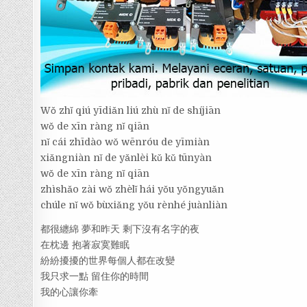
Wǒ zhǐ qiú yīdiǎn liú zhù nǐ de shíjiān
wǒ de xīn ràng nǐ qiān
nǐ cái zhīdào wǒ wēnróu de yīmiàn
xiǎngniàn nǐ de yǎnlèi kǔ kǔ tūnyàn
wǒ de xīn ràng nǐ qiān
zhìshǎo zài wǒ zhèlǐ hái yǒu yǒngyuǎn
chúle nǐ wǒ bùxiǎng yǒu rènhé juànliàn
都很纏綿 夢和昨天 剩下沒有名字的夜
在枕邊 抱著寂寞難眠
紛紛擾擾的世界每個人都在改變
我只求一點 留住你的時間
我的心讓你牽