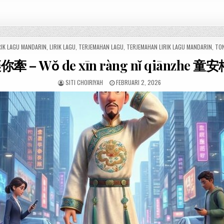
RIK LAGU MANDARIN
,
LIRIK LAGU
,
TERJEMAHAN LAGU
,
TERJEMAHAN LIRIK LAGU MANDARIN
,
TO
牽 – Wǒ de xīn ràng nǐ qiānzhe 童安格
SITI CHOIRIYAH
FEBRUARI 2, 2026