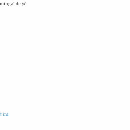
míngzì de yè
 ini!