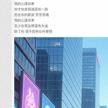
我的心讓你牽
你才知道我溫柔的一面
想念你的眼淚 苦苦吞嚥
我的心讓你牽
至少在我這裡還有永遠
除了你 我不想有任何眷戀