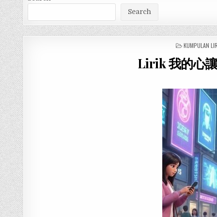
Search
POSTED
KUMPULAN LI
IN
Lirik 我的心讓你