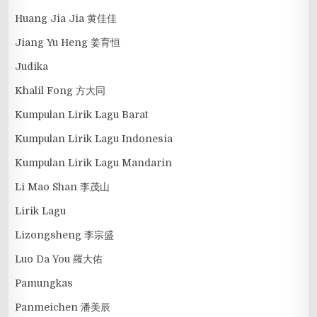
Huang Jia Jia 黄佳佳
Jiang Yu Heng 姜育恒
Judika
Khalil Fong 方大同
Kumpulan Lirik Lagu Barat
Kumpulan Lirik Lagu Indonesia
Kumpulan Lirik Lagu Mandarin
Li Mao Shan 李茂山
Lirik Lagu
Lizongsheng 李宗盛
Luo Da You 羅大佑
Pamungkas
Panmeichen 潘美辰