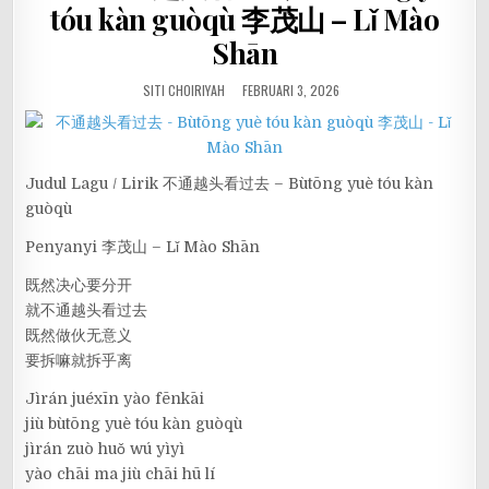
tóu kàn guòqù 李茂山 – Lǐ Mào
Shān
SITI CHOIRIYAH
FEBRUARI 3, 2026
Judul Lagu / Lirik 不通越头看过去 – Bùtōng yuè tóu kàn
guòqù
Penyanyi 李茂山 – Lǐ Mào Shān
既然决心要分开
就不通越头看过去
既然做伙无意义
要拆嘛就拆乎离
Jìrán juéxīn yào fēnkāi
jiù bùtōng yuè tóu kàn guòqù
jìrán zuò huǒ wú yìyì
yào chāi ma jiù chāi hū lí