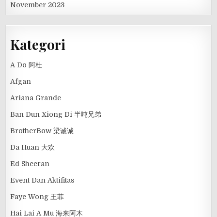
November 2023
Kategori
A Do 阿杜
Afgan
Ariana Grande
Ban Dun Xiong Di 半吨兄弟
BrotherBow 梁诚诚
Da Huan 大欢
Ed Sheeran
Event Dan Aktifitas
Faye Wong 王菲
Hai Lai A Mu 海来阿木