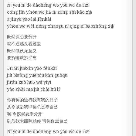
Nǐ yǒu nǐ de dàohéng wǒ yǒu wǒ de rìzǐ
cóng jīn yǐhòu wǒ jiǎ nǐ zǒng shì kào zìjǐ
a jīnyè yào lái fēnkāi
yǐhòu wǒ wèi néng zhàogù nǐ qǐng nǐ bǎozhòng zìjǐ
既然决心要分开
就不通越头看过去
既然做伙无意义
要拆嘛就拆乎离
Jìrán juéxīn yào fēnkāi
jiù bùtōng yuè tóu kàn guòqù
jìrán zuò huǒ wú yìyì
yào chāi ma jiù chāi hū lí
你有你的道行我有我的日子
从今以后我甲你总是靠自己
啊 今夜就要来分开
以后我未能照顾你 请你保重自己
Nǐ yǒu nǐ de dàohéng wǒ yǒu wǒ de rìzǐ