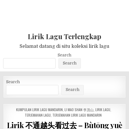
Lirik Lagu Terlengkap
Selamat datang di situ koleksi lirik lagu
Search
Search
Search
Search
POSTED
KUMPULAN LIRIK LAGU MANDARIN
,
LI MAO SHAN 李茂山
,
LIRIK LAGU
,
IN
TERJEMAHAN LAGU
,
TERJEMAHAN LIRIK LAGU MANDARIN
Lirik 不通越头看过去 – Bùtōng yuè