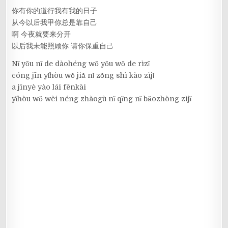
你有你的道行我有我的日子
从今以后我甲你总是靠自己
啊 今夜就要来分开
以后我未能照顾你 请你保重自己
Nǐ yǒu nǐ de dàohéng wǒ yǒu wǒ de rìzǐ
cóng jīn yǐhòu wǒ jiǎ nǐ zǒng shì kào zìjǐ
a jīnyè yào lái fēnkāi
yǐhòu wǒ wèi néng zhàogù nǐ qǐng nǐ bǎozhòng zìjǐ