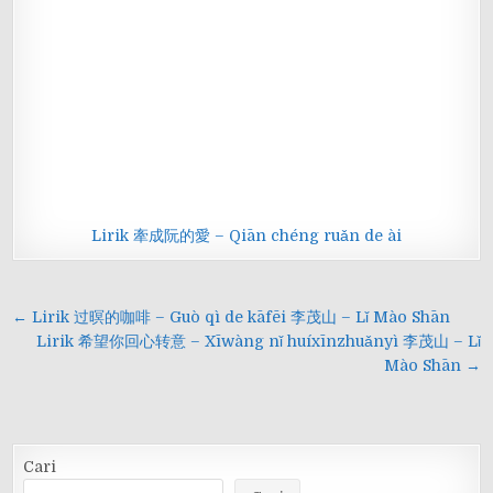
Lirik 牽成阮的愛 – Qiān chéng ruǎn de ài
Navigasi
← Lirik 过暝的咖啡 – Guò qì de kāfēi 李茂山 – Lǐ Mào Shān
pos
Lirik 希望你回心转意 – Xīwàng nǐ huíxīnzhuǎnyì 李茂山 – Lǐ
Mào Shān →
Cari