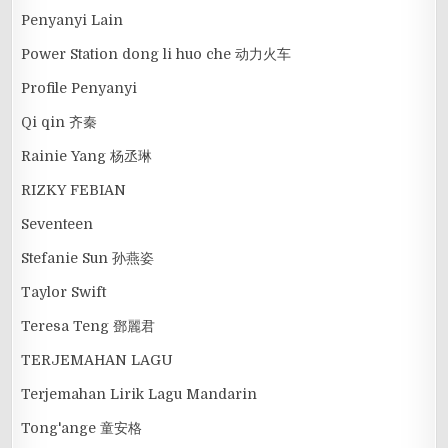
Penyanyi Lain
Power Station dong li huo che 动力火车
Profile Penyanyi
Qi qin 齐秦
Rainie Yang 杨丞琳
RIZKY FEBIAN
Seventeen
Stefanie Sun 孙燕姿
Taylor Swift
Teresa Teng 鄧麗君
TERJEMAHAN LAGU
Terjemahan Lirik Lagu Mandarin
Tong'ange 童安格