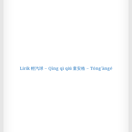
Lirik 輕汽球 – Qīng qì qiú 童安格 – Tóng’āngé