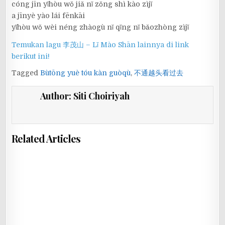
cóng jīn yǐhòu wǒ jiǎ nǐ zǒng shì kào zìjǐ
a jīnyè yào lái fēnkāi
yǐhòu wǒ wèi néng zhàogù nǐ qǐng nǐ bǎozhòng zìjǐ
Temukan lagu 李茂山 – Lǐ Mào Shān lainnya di link
berikut ini!
Tagged
Bùtōng yuè tóu kàn guòqù
,
不通越头看过去
Author:
Siti Choiriyah
Related Articles