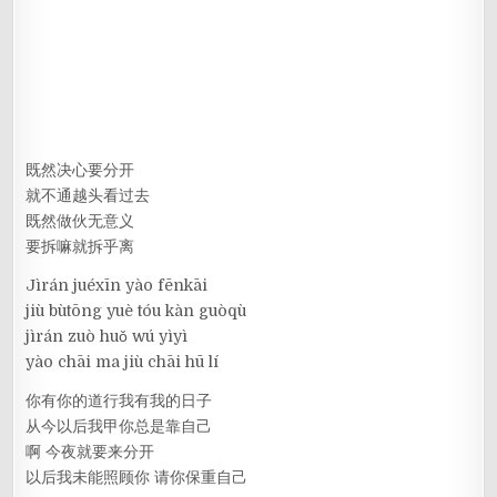
既然决心要分开
就不通越头看过去
既然做伙无意义
要拆嘛就拆乎离
Jìrán juéxīn yào fēnkāi
jiù bùtōng yuè tóu kàn guòqù
jìrán zuò huǒ wú yìyì
yào chāi ma jiù chāi hū lí
你有你的道行我有我的日子
从今以后我甲你总是靠自己
啊 今夜就要来分开
以后我未能照顾你 请你保重自己