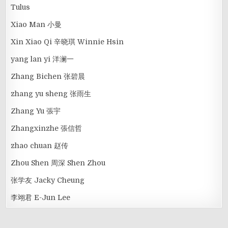
Tulus
Xiao Man 小曼
Xin Xiao Qi 辛晓琪 Winnie Hsin
yang lan yi 洋澜一
Zhang Bichen 张碧晨
zhang yu sheng 张雨生
Zhang Yu 張宇
Zhangxinzhe 張信哲
zhao chuan 赵传
Zhou Shen 周深 Shen Zhou
张学友 Jacky Cheung
李翊君 E-Jun Lee