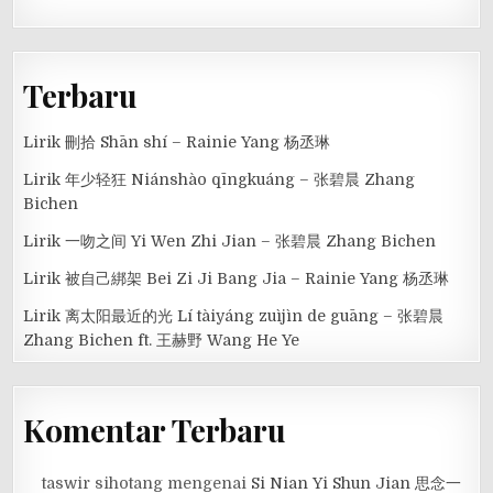
Terbaru
Lirik 刪拾 Shān shí – Rainie Yang 杨丞琳
Lirik 年少轻狂 Niánshào qīngkuáng – 张碧晨 Zhang
Bichen
Lirik 一吻之间 Yi Wen Zhi Jian – 张碧晨 Zhang Bichen
Lirik 被自己綁架 Bei Zi Ji Bang Jia – Rainie Yang 杨丞琳
Lirik 离太阳最近的光 Lí tàiyáng zuìjìn de guāng – 张碧晨
Zhang Bichen ft. 王赫野 Wang He Ye
Komentar Terbaru
taswir sihotang
mengenai
Si Nian Yi Shun Jian 思念一