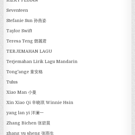
Seventeen
Stefanie Sun 孙燕姿
Taylor Swift
Teresa Teng 鄧麗君
TERJEMAHAN LAGU
Terjemahan Lirik Lagu Mandarin
Tong'ange 童安格
Tulus
Xiao Man 小曼
Xin Xiao Qi 辛晓琪 Winnie Hsin
yang lan yi 洋澜一
Zhang Bichen 张碧晨
zhang yu sheng 张雨生