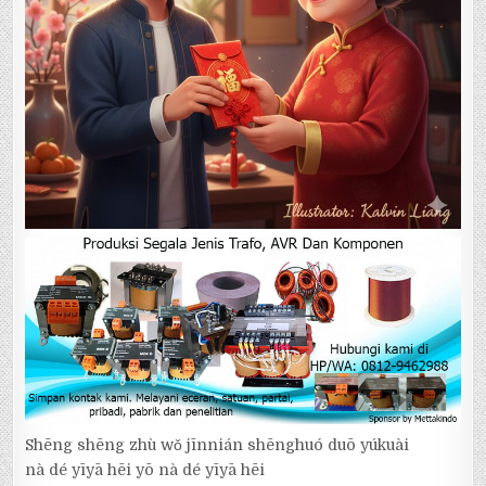
Shēng shēng zhù wǒ jīnnián shēnghuó duō yúkuài
nà dé yīyā hēi yō nà dé yīyā hēi