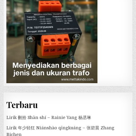
Terbaru
Lirik 刪拾 Shān shí – Rainie Yang 杨丞琳
Lirik 年少轻狂 Niánshào qīngkuáng – 张碧晨 Zhang
Bichen