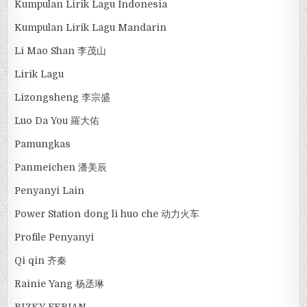
Kumpulan Lirik Lagu Indonesia
Kumpulan Lirik Lagu Mandarin
Li Mao Shan 李茂山
Lirik Lagu
Lizongsheng 李宗盛
Luo Da You 羅大佑
Pamungkas
Panmeichen 潘美辰
Penyanyi Lain
Power Station dong li huo che 动力火车
Profile Penyanyi
Qi qin 齐秦
Rainie Yang 杨丞琳
RIZKY FEBIAN