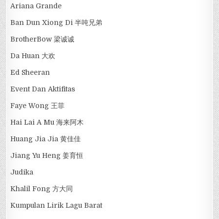
Ariana Grande
Ban Dun Xiong Di 半吨兄弟
BrotherBow 梁诚诚
Da Huan 大欢
Ed Sheeran
Event Dan Aktifitas
Faye Wong 王菲
Hai Lai A Mu 海来阿木
Huang Jia Jia 黄佳佳
Jiang Yu Heng 姜育恒
Judika
Khalil Fong 方大同
Kumpulan Lirik Lagu Barat