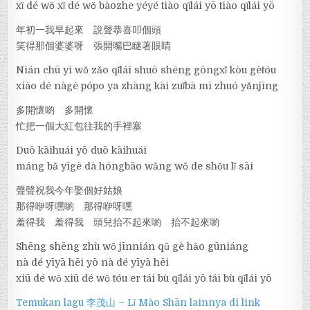
xǐ dé wǒ xǐ dé wǒ bàozhe yéyé tiào qǐlái yō tiào qǐlái yō
年初一我早起來 說聲恭喜叩個頭
笑得那個婆婆呀 張開嘴巴瞇著眼睛
Nián chū yī wǒ zǎo qǐlái shuō shēng gōngxǐ kòu gètóu
xiào dé nàgè pópo ya zhāng kāi zuǐbā mī zhuó yǎnjīng
多開懷喲 多開懷
忙把一個大紅包往我的手裡塞
Duō kāihuái yō duō kāihuái
máng bǎ yīgè dà hóngbāo wǎng wǒ de shǒu lǐ sāi
聲聲祝我今年娶個好姑娘
那得咿呀嘿喲 那得咿呀嘿
羞得我 羞得我 頭兒抬不起來喲 抬不起來喲
Shēng shēng zhù wǒ jīnnián qǔ gè hǎo gūniáng
nà dé yīyā hēi yō nà dé yīyā hēi
xiū dé wǒ xiū dé wǒ tóu er tái bù qǐlái yō tái bù qǐlái yō
Temukan lagu 李茂山 – Lǐ Mào Shān lainnya di link