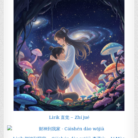
Lirik 直觉 – Zhí jué