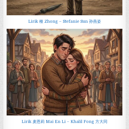
Lirik 種 Zhong – Stefanie Sun 孙燕姿
Lirik 麦恩莉 Mai En Li – Khalil Fong 方大同