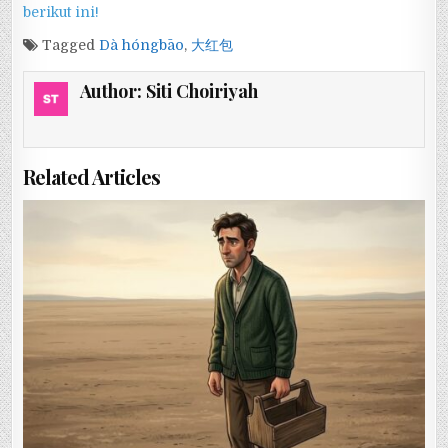
berikut ini!
Tagged
Dà hóngbāo
,
大红包
Author:
Siti Choiriyah
Related Articles