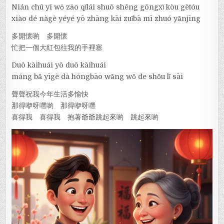
Nián chū yī wǒ zǎo qǐlái shuō shēng gōngxǐ kòu gètóu
xiào dé nàgè yéyé yō zhāng kāi zuǐbā mī zhuó yǎnjīng
多開懷喲 多開懷
忙把一個大紅包往我的手裡塞
Duō kāihuái yō duō kāihuái
máng bǎ yīgè dà hóngbāo wǎng wǒ de shǒu lǐ sāi
聲聲祝我今年生活多愉快
那得咿呀嘿喲 那得咿呀嘿
喜得我 喜得我 抱著爺爺跳起來喲 跳起來喲