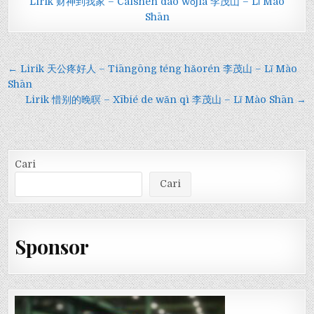
Lirik 财神到我家 – Cáishén dào wǒjiā 李茂山 – Lǐ Mào
Shān
Navigasi
← Lirik 天公疼好人 – Tiāngōng téng hǎorén 李茂山 – Lǐ Mào
pos
Shān
Lirik 惜别的晚暝 – Xībié de wǎn qì 李茂山 – Lǐ Mào Shān →
Cari
Cari
Sponsor