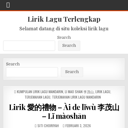
Lirik Lagu Terlengkap
Selamat datang di situ koleksi lirik lagu
Search
Search
Search
Search
POSTED
KUMPULAN LIRIK LAGU MANDARIN
,
LI MAO SHAN 李茂山
,
LIRIK LAGU
,
IN
TERJEMAHAN LAGU
,
TERJEMAHAN LIRIK LAGU MANDARIN
Lirik 愛的禮物 – Ài de lǐwù 李茂山
– Lǐ màoshān
SITI CHOIRIYAH
FEBRUARI 3, 2026