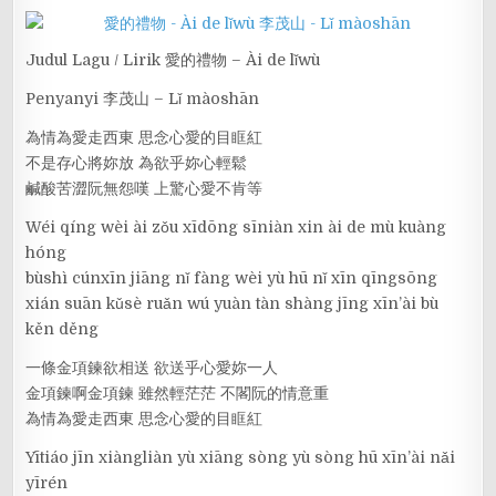
Judul Lagu / Lirik 愛的禮物 – Ài de lǐwù
Penyanyi 李茂山 – Lǐ màoshān
為情為愛走西東 思念心愛的目眶紅
不是存心將妳放 為欲乎妳心輕鬆
鹹酸苦澀阮無怨嘆 上驚心愛不肯等
Wéi qíng wèi ài zǒu xīdōng sīniàn xin ài de mù kuàng
hóng
bùshì cúnxīn jiāng nǐ fàng wèi yù hū nǐ xīn qīngsōng
xián suān kǔsè ruǎn wú yuàn tàn shàng jīng xīn’ài bù
kěn děng
一條金項鍊欲相送 欲送乎心愛妳一人
金項鍊啊金項鍊 雖然輕茫茫 不閣阮的情意重
為情為愛走西東 思念心愛的目眶紅
Yītiáo jīn xiàngliàn yù xiāng sòng yù sòng hū xīn’ài nǎi
yīrén