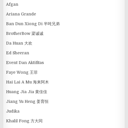
Afgan
Ariana Grande
Ban Dun Xiong Di 半吨兄弟
BrotherBow 梁诚诚
Da Huan 大欢
Ed Sheeran
Event Dan Aktifitas
Faye Wong 王菲
Hai Lai A Mu 海来阿木
Huang Jia Jia 黄佳佳
Jiang Yu Heng 姜育恒
Judika
Khalil Fong 方大同