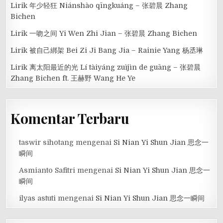
Lirik 年少轻狂 Niánshào qīngkuáng – 张碧晨 Zhang
Bichen
Lirik 一吻之间 Yi Wen Zhi Jian – 张碧晨 Zhang Bichen
Lirik 被自己綁架 Bei Zi Ji Bang Jia – Rainie Yang 杨丞琳
Lirik 离太阳最近的光 Lí tàiyáng zuìjìn de guāng – 张碧晨
Zhang Bichen ft. 王赫野 Wang He Ye
Komentar Terbaru
taswir sihotang
mengenai
Si Nian Yi Shun Jian 思念一
瞬间
Asmianto Safitri
mengenai
Si Nian Yi Shun Jian 思念一
瞬间
ilyas astuti
mengenai
Si Nian Yi Shun Jian 思念一瞬间