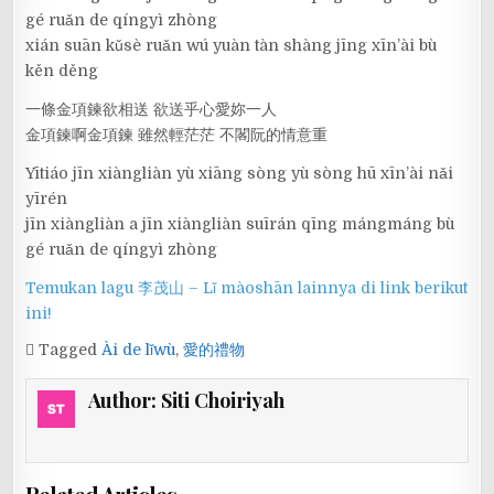
gé ruǎn de qíngyì zhòng
xián suān kǔsè ruǎn wú yuàn tàn shàng jīng xīn’ài bù
kěn děng
一條金項鍊欲相送 欲送乎心愛妳一人
金項鍊啊金項鍊 雖然輕茫茫 不閣阮的情意重
Yītiáo jīn xiàngliàn yù xiāng sòng yù sòng hū xīn’ài nǎi
yīrén
jīn xiàngliàn a jīn xiàngliàn suīrán qīng mángmáng bù
gé ruǎn de qíngyì zhòng
Temukan lagu 李茂山 – Lǐ màoshān lainnya di link berikut
ini!
Tagged
Ài de lǐwù
,
愛的禮物
Author:
Siti Choiriyah