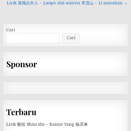
Lirik 落魄出外人 – Luòpò chū wàirén 李茂山 – Lǐ màoshān →
Cari
Cari
Sponsor
Terbaru
Lirik 刪拾 Shān shí – Rainie Yang 杨丞琳