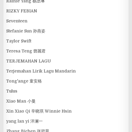
Rainie Yang 杨丞琳
RIZKY FEBIAN
Seventeen
Stefanie Sun 孙燕姿
Taylor Swift
Teresa Teng 鄧麗君
TERJEMAHAN LAGU
Terjemahan Lirik Lagu Mandarin
Tong'ange 童安格
Tulus
Xiao Man 小曼
Xin Xiao Qi 辛晓琪 Winnie Hsin
yang lan yi 洋澜一
Zhang Bichen 张碧晨