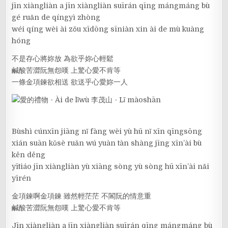
jīn xiàngliàn a jīn xiàngliàn suīrán qīng mángmáng bù
gé ruǎn de qíngyì zhòng
wéi qíng wèi ài zǒu xīdōng sīniàn xin ài de mù kuàng
hóng
不是存心將妳放 為欲乎妳心輕鬆
鹹酸苦澀阮無怨嘆 上驚心愛不肯等
一條金項鍊欲相送 欲送乎心愛妳一人
Bùshì cúnxīn jiāng nǐ fàng wèi yù hū nǐ xīn qīngsōng
xián suān kǔsè ruǎn wú yuàn tàn shàng jīng xīn’ài bù
kěn děng
yītiáo jīn xiàngliàn yù xiāng sòng yù sòng hū xīn’ài nǎi
yīrén
金項鍊啊金項鍊 雖然輕茫茫 不閣阮的情意重
鹹酸苦澀阮無怨嘆 上驚心愛不肯等
Jīn xiàngliàn a jīn xiàngliàn suīrán qīng mángmáng bù