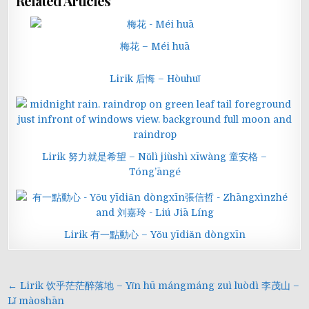
Related Articles
梅花 – Méi huā
Lirik 后悔 – Hòuhuǐ
Lirik 努力就是希望 – Nǔlì jiùshì xīwàng 童安格 –
Tóng’āngé
Lirik 有一點動心 – Yǒu yīdiǎn dòngxīn
Navigasi
← Lirik 饮乎茫茫醉落地 – Yǐn hū mángmáng zuì luòdì 李茂山 –
pos
Lǐ màoshān