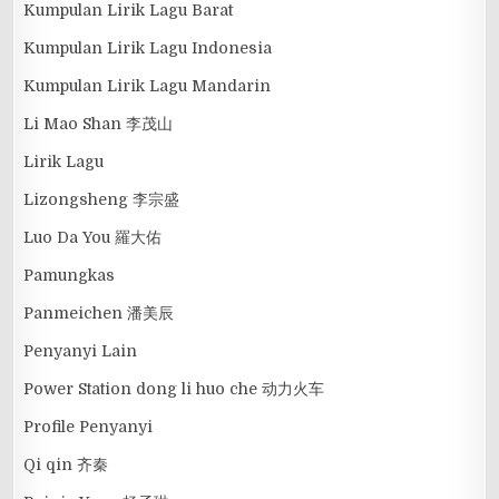
Kumpulan Lirik Lagu Barat
Kumpulan Lirik Lagu Indonesia
Kumpulan Lirik Lagu Mandarin
Li Mao Shan 李茂山
Lirik Lagu
Lizongsheng 李宗盛
Luo Da You 羅大佑
Pamungkas
Panmeichen 潘美辰
Penyanyi Lain
Power Station dong li huo che 动力火车
Profile Penyanyi
Qi qin 齐秦