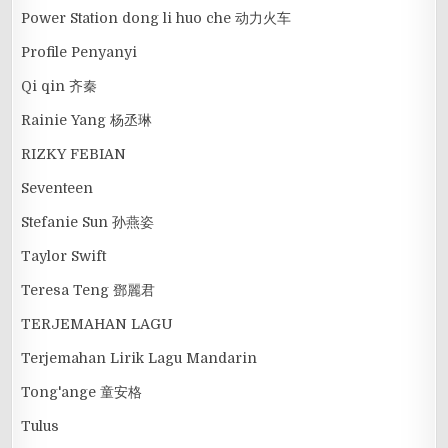
Power Station dong li huo che 动力火车
Profile Penyanyi
Qi qin 齐秦
Rainie Yang 杨丞琳
RIZKY FEBIAN
Seventeen
Stefanie Sun 孙燕姿
Taylor Swift
Teresa Teng 鄧麗君
TERJEMAHAN LAGU
Terjemahan Lirik Lagu Mandarin
Tong'ange 童安格
Tulus