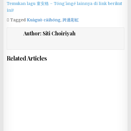
Temukan lagu 童安格 – Tóng’āngé lainnya di link berikut
ini!
Tagged
Kuàguò cǎihóng
,
跨過彩虹
Author:
Siti Choiriyah
Related Articles