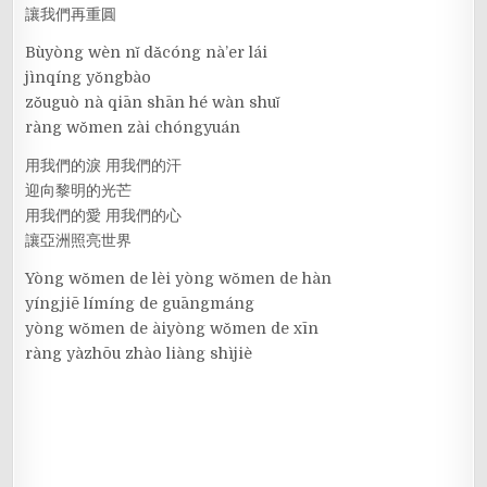
讓我們再重圓
Bùyòng wèn nǐ dǎcóng nà’er lái
jìnqíng yǒngbào
zǒuguò nà qiān shān hé wàn shuǐ
ràng wǒmen zài chóngyuán
用我們的淚 用我們的汗
迎向黎明的光芒
用我們的愛 用我們的心
讓亞洲照亮世界
Yòng wǒmen de lèi yòng wǒmen de hàn
yíngjiē límíng de guāngmáng
yòng wǒmen de àiyòng wǒmen de xīn
ràng yàzhōu zhào liàng shìjiè