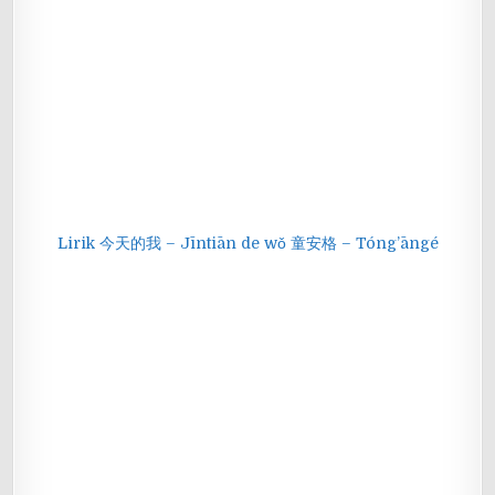
Lirik 今天的我 – Jīntiān de wǒ 童安格 – Tóng’āngé