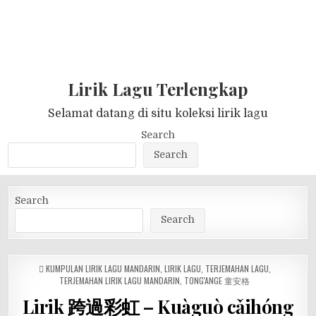
Lirik Lagu Terlengkap
Selamat datang di situ koleksi lirik lagu
Search
Search
Search
Search
POSTED
KUMPULAN LIRIK LAGU MANDARIN
,
LIRIK LAGU
,
TERJEMAHAN LAGU
,
IN
TERJEMAHAN LIRIK LAGU MANDARIN
,
TONG'ANGE 童安格
Lirik 跨過彩虹 – Kuàguò cǎihóng