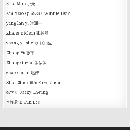
Xiao Man 小曼
Xin Xiao Qi 辛晓琪 Winnie Hsin
yang lan yi 洋澜一
Zhang Bichen 张碧晨
zhang yu sheng 张雨生
Zhang Yu 張宇
Zhangxinzhe 張信哲
zhao chuan 赵传
Zhou Shen 周深 Shen Zhou
张学友 Jacky Cheung
李翊君 E-Jun Lee