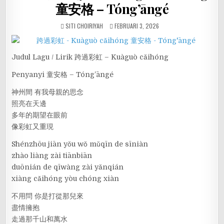
童安格 – Tóng’āngé
SITI CHOIRIYAH
FEBRUARI 3, 2026
Judul Lagu / Lirik 跨過彩虹 – Kuàguò cǎihóng
Penyanyi 童安格 – Tóng’āngé
神州間 有我母親的思念
照亮在天邊
多年的期望在眼前
像彩虹又重現
Shénzhōu jiān yǒu wǒ mǔqīn de sīniàn
zhào liàng zài tiānbiān
duōnián de qīwàng zài yǎnqián
xiàng cǎihóng yòu chóng xiàn
不用問 你是打從那兒來
盡情擁抱
走過那千山和萬水