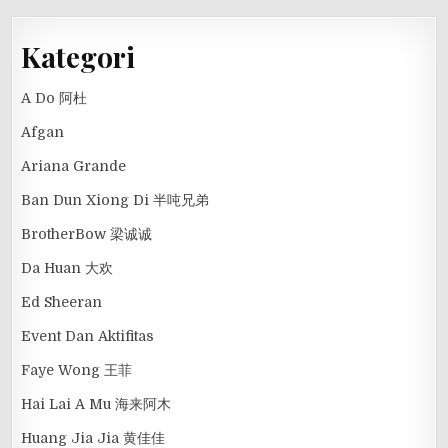
Kategori
A Do 阿杜
Afgan
Ariana Grande
Ban Dun Xiong Di 半吨兄弟
BrotherBow 梁诚诚
Da Huan 大欢
Ed Sheeran
Event Dan Aktifitas
Faye Wong 王菲
Hai Lai A Mu 海来阿木
Huang Jia Jia 黄佳佳