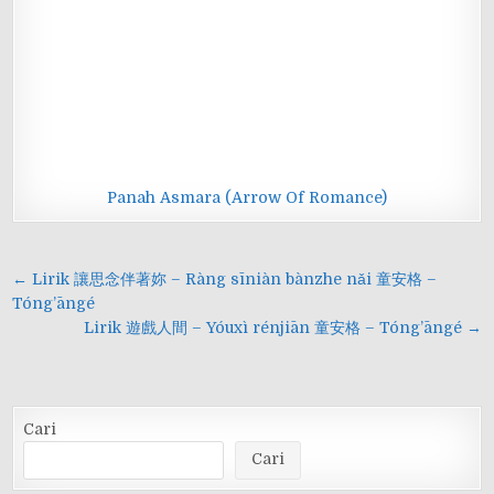
Panah Asmara (Arrow Of Romance)
Navigasi
← Lirik 讓思念伴著妳 – Ràng sīniàn bànzhe nǎi 童安格 –
pos
Tóng’āngé
Lirik 遊戲人間 – Yóuxì rénjiān 童安格 – Tóng’āngé →
Cari
Cari