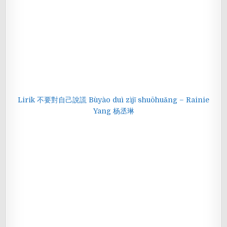
Lirik 不要對自己說謊 Bùyào duì zìjǐ shuōhuǎng – Rainie
Yang 杨丞琳