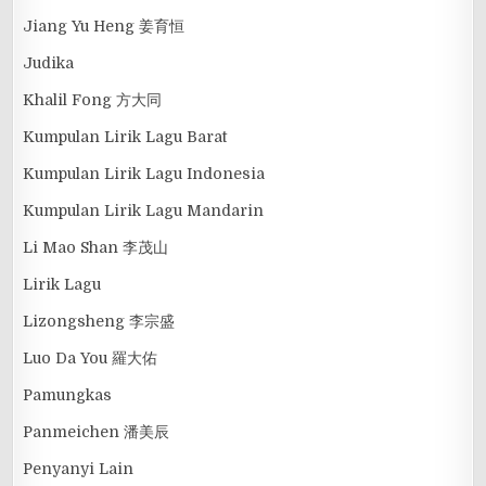
Jiang Yu Heng 姜育恒
Judika
Khalil Fong 方大同
Kumpulan Lirik Lagu Barat
Kumpulan Lirik Lagu Indonesia
Kumpulan Lirik Lagu Mandarin
Li Mao Shan 李茂山
Lirik Lagu
Lizongsheng 李宗盛
Luo Da You 羅大佑
Pamungkas
Panmeichen 潘美辰
Penyanyi Lain