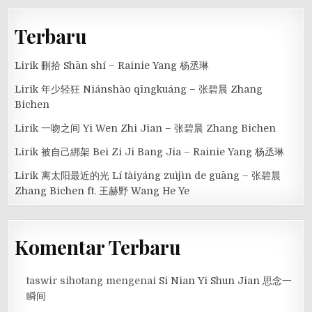
Terbaru
Lirik 刪拾 Shān shí – Rainie Yang 杨丞琳
Lirik 年少轻狂 Niánshào qīngkuáng – 张碧晨 Zhang
Bichen
Lirik 一吻之间 Yi Wen Zhi Jian – 张碧晨 Zhang Bichen
Lirik 被自己綁架 Bei Zi Ji Bang Jia – Rainie Yang 杨丞琳
Lirik 离太阳最近的光 Lí tàiyáng zuìjìn de guāng – 张碧晨
Zhang Bichen ft. 王赫野 Wang He Ye
Komentar Terbaru
taswir sihotang
mengenai
Si Nian Yi Shun Jian 思念一
瞬间