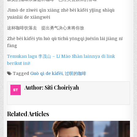
Jìmò de zīwèi qīn xiàng zhè bēi kāfēi yǐjīng shīqù
yuánlái de xiāngwèi
这杯咖啡饮落去 提出勇气决心来将你放
Zhè bēi kāfēi yǐn luò qù tíchū yǒngqì juéxīn lái jiāng nǐ
fàng
Temukan lagu 李茂山 – Lǐ Mào Shān lainnya di link
berikut ini!
Tagged
Guò qì de kāfēi
,
过暝的咖啡
Author:
Siti Choiriyah
Related Articles