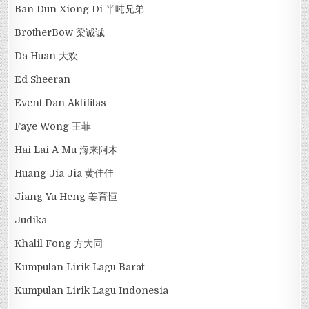
Ban Dun Xiong Di 半吨兄弟
BrotherBow 梁诚诚
Da Huan 大欢
Ed Sheeran
Event Dan Aktifitas
Faye Wong 王菲
Hai Lai A Mu 海来阿木
Huang Jia Jia 黄佳佳
Jiang Yu Heng 姜育恒
Judika
Khalil Fong 方大同
Kumpulan Lirik Lagu Barat
Kumpulan Lirik Lagu Indonesia