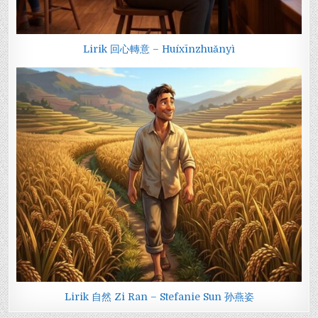
Lirik 回心轉意 – Huíxīnzhuǎnyì
Lirik 自然 Zi Ran – Stefanie Sun 孙燕姿