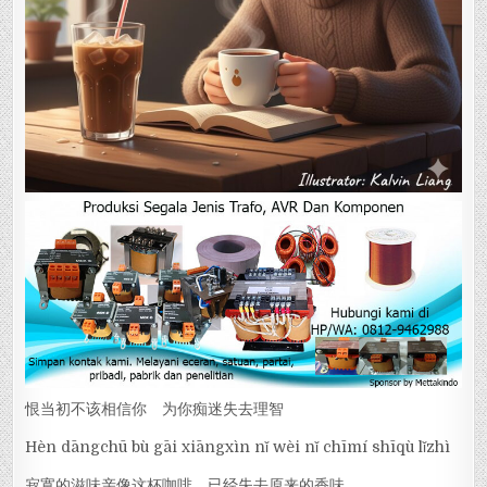
恨当初不该相信你 为你痴迷失去理智
Hèn dāngchū bù gāi xiāngxìn nǐ wèi nǐ chīmí shīqù lǐzhì
寂寞的滋味亲像这杯咖啡 已经失去原来的香味