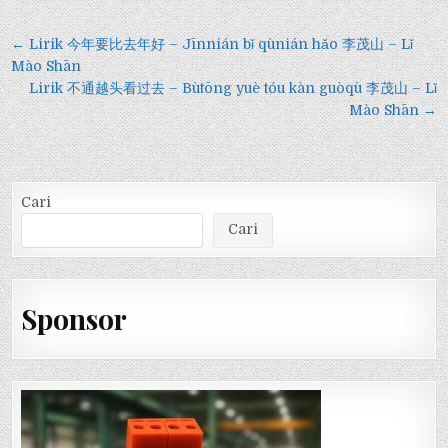
Navigasi
← Lirik 今年要比去年好 – Jīnnián bǐ qùnián hǎo 李茂山 – Lǐ
pos
Mào Shān
Lirik 不通越头看过去 – Bùtōng yuè tóu kàn guòqù 李茂山 – Lǐ
Mào Shān →
Cari
Cari
Sponsor