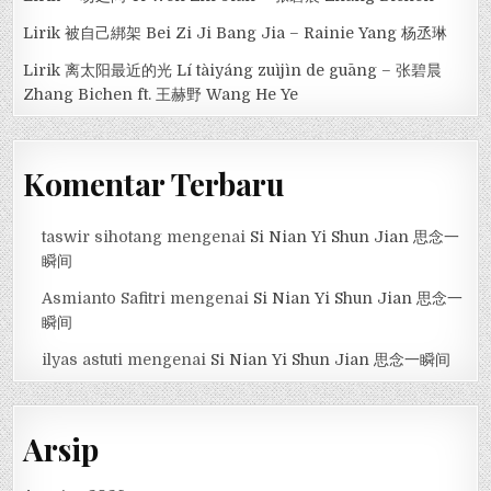
Lirik 被自己綁架 Bei Zi Ji Bang Jia – Rainie Yang 杨丞琳
Lirik 离太阳最近的光 Lí tàiyáng zuìjìn de guāng – 张碧晨
Zhang Bichen ft. 王赫野 Wang He Ye
Komentar Terbaru
taswir sihotang
mengenai
Si Nian Yi Shun Jian 思念一
瞬间
Asmianto Safitri
mengenai
Si Nian Yi Shun Jian 思念一
瞬间
ilyas astuti
mengenai
Si Nian Yi Shun Jian 思念一瞬间
Arsip