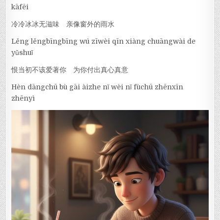
kāfēi
冷冷冰冰无滋味 亲像窗外的雨水
Lěng lěngbīngbīng wú zīwèi qīn xiàng chuāngwài de
yǔshuǐ
恨当初不该爱著你 为你付出真心真意
Hèn dāngchū bù gāi àizhe nǐ wèi nǐ fùchū zhēnxīn
zhēnyì