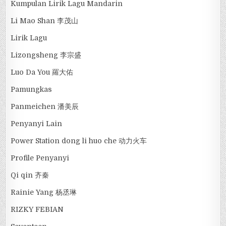
Kumpulan Lirik Lagu Mandarin
Li Mao Shan 李茂山
Lirik Lagu
Lizongsheng 李宗盛
Luo Da You 羅大佑
Pamungkas
Panmeichen 潘美辰
Penyanyi Lain
Power Station dong li huo che 动力火车
Profile Penyanyi
Qi qin 齐秦
Rainie Yang 杨丞琳
RIZKY FEBIAN