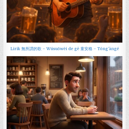
Lirik 無所謂的歌 – Wúsuǒwèi de gē 童安格 – Tóng’āngé