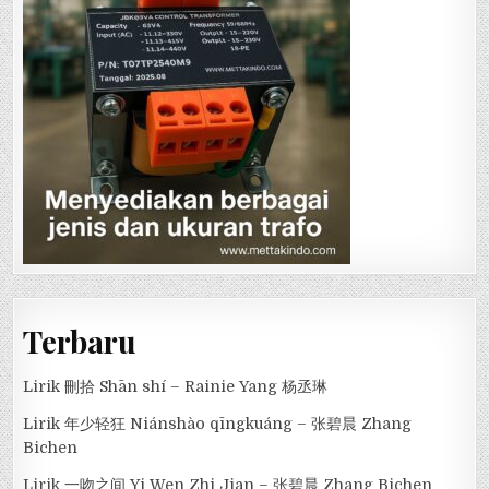
Terbaru
Lirik 刪拾 Shān shí – Rainie Yang 杨丞琳
Lirik 年少轻狂 Niánshào qīngkuáng – 张碧晨 Zhang
Bichen
Lirik 一吻之间 Yi Wen Zhi Jian – 张碧晨 Zhang Bichen