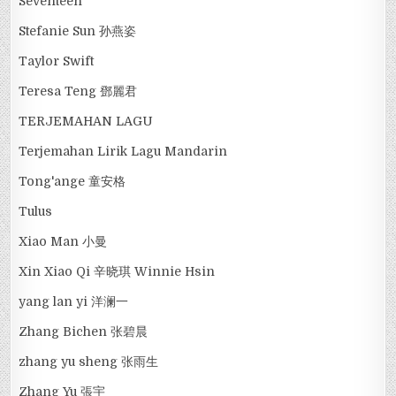
Seventeen
Stefanie Sun 孙燕姿
Taylor Swift
Teresa Teng 鄧麗君
TERJEMAHAN LAGU
Terjemahan Lirik Lagu Mandarin
Tong'ange 童安格
Tulus
Xiao Man 小曼
Xin Xiao Qi 辛晓琪 Winnie Hsin
yang lan yi 洋澜一
Zhang Bichen 张碧晨
zhang yu sheng 张雨生
Zhang Yu 張宇