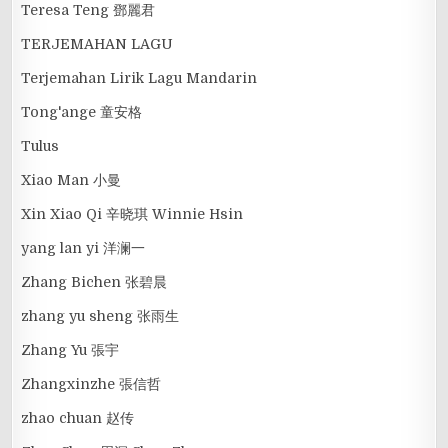
Teresa Teng 鄧麗君
TERJEMAHAN LAGU
Terjemahan Lirik Lagu Mandarin
Tong'ange 童安格
Tulus
Xiao Man 小曼
Xin Xiao Qi 辛晓琪 Winnie Hsin
yang lan yi 洋澜一
Zhang Bichen 张碧晨
zhang yu sheng 张雨生
Zhang Yu 張宇
Zhangxinzhe 張信哲
zhao chuan 赵传