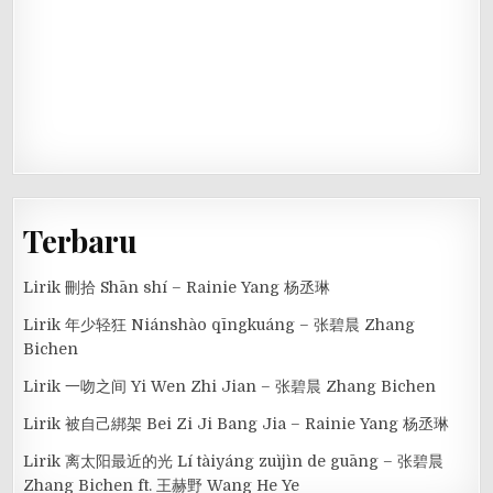
Terbaru
Lirik 刪拾 Shān shí – Rainie Yang 杨丞琳
Lirik 年少轻狂 Niánshào qīngkuáng – 张碧晨 Zhang
Bichen
Lirik 一吻之间 Yi Wen Zhi Jian – 张碧晨 Zhang Bichen
Lirik 被自己綁架 Bei Zi Ji Bang Jia – Rainie Yang 杨丞琳
Lirik 离太阳最近的光 Lí tàiyáng zuìjìn de guāng – 张碧晨
Zhang Bichen ft. 王赫野 Wang He Ye