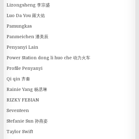
Lizongsheng 李宗盛
Luo Da You 羅大佑
Pamungkas
Panmeichen 潘美辰
Penyanyi Lain
Power Station dong li huo che 动力火车
Profile Penyanyi
Qi qin 齐秦
Rainie Yang 杨丞琳
RIZKY FEBIAN
Seventeen
Stefanie Sun 孙燕姿
Taylor Swift