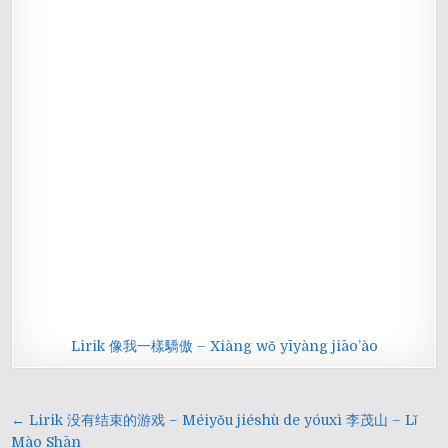
Lirik 像我一樣驕傲 – Xiàng wǒ yīyàng jiāo’ào
Navigasi
← Lirik 没有结束的游戏 – Méiyǒu jiéshù de yóuxì 李茂山 – Lǐ
Mào Shān