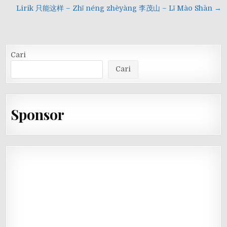
pos
Lirik 只能这样 – Zhǐ néng zhèyàng 李茂山 – Lǐ Mào Shān →
Cari
Cari
Sponsor