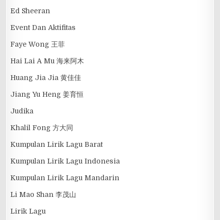
Ed Sheeran
Event Dan Aktifitas
Faye Wong 王菲
Hai Lai A Mu 海来阿木
Huang Jia Jia 黄佳佳
Jiang Yu Heng 姜育恒
Judika
Khalil Fong 方大同
Kumpulan Lirik Lagu Barat
Kumpulan Lirik Lagu Indonesia
Kumpulan Lirik Lagu Mandarin
Li Mao Shan 李茂山
Lirik Lagu