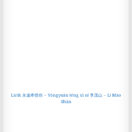
Lirik 永遠疼惜你 – Yǒngyuǎn téng xī nǐ 李茂山 – Lǐ Mào
Shān