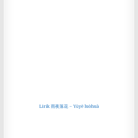
Lirik 雨夜落花 – Yǔyè luòhuā