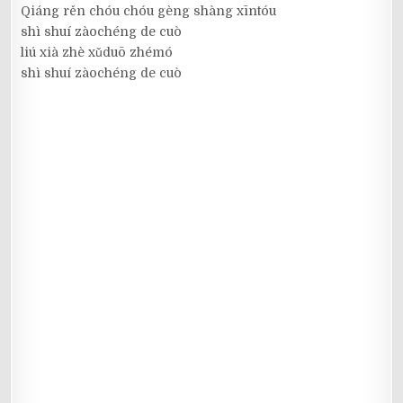
Qiáng rěn chóu chóu gèng shàng xīntóu
shì shuí zàochéng de cuò
liú xià zhè xǔduō zhémó
shì shuí zàochéng de cuò