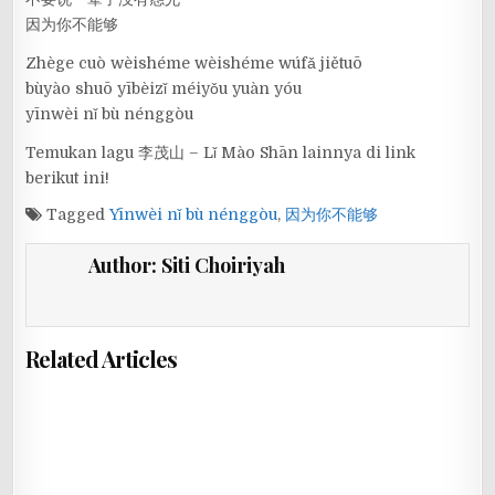
因为你不能够
Zhège cuò wèishéme wèishéme wúfǎ jiětuō
bùyào shuō yībèizǐ méiyǒu yuàn yóu
yīnwèi nǐ bù nénggòu
Temukan lagu 李茂山 – Lǐ Mào Shān lainnya di link
berikut ini!
Tagged
Yīnwèi nǐ bù nénggòu
,
因为你不能够
Author:
Siti Choiriyah
Related Articles