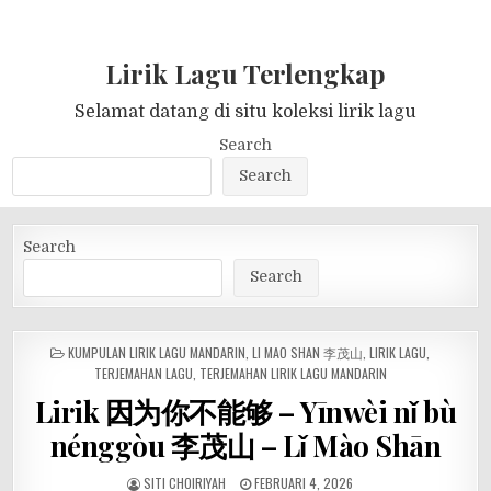
Lirik Lagu Terlengkap
Selamat datang di situ koleksi lirik lagu
Search
Search
Search
Search
POSTED
KUMPULAN LIRIK LAGU MANDARIN
,
LI MAO SHAN 李茂山
,
LIRIK LAGU
,
IN
TERJEMAHAN LAGU
,
TERJEMAHAN LIRIK LAGU MANDARIN
Lirik 因为你不能够 – Yīnwèi nǐ bù
nénggòu 李茂山 – Lǐ Mào Shān
SITI CHOIRIYAH
FEBRUARI 4, 2026