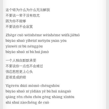
这个错为什么为什么无法解脱
不要说一辈子没有怨尤
因为你不能够
不要说你不会寂寞
Zhège cuò wèishéme wèishéme wúfǎ jiětuō
bùyào shuō yībèizǐ méiyǒu yuàn yóu
yīnwèi nǐ bù nénggòu
bùyào shuō nǐ bù huì jìmò
一个人独自默默承受
不要说你一点也不会难过
强忍愁愁更上心头
是谁造成的错
Yīgèrén dúzì mòmò chéngshòu
bùyào shuō nǐ yīdiǎn yě bù huì nánguò
qiáng rěn chóu chóu gèng shàng xīntóu
shì shuí zàochéng de cuò