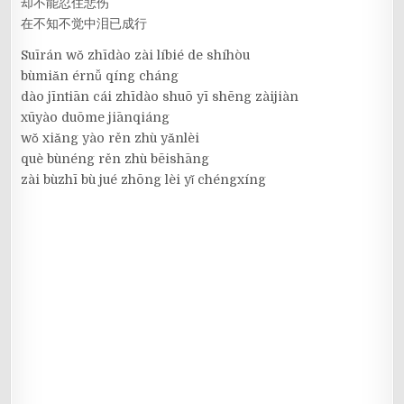
却不能忍住悲伤
在不知不觉中泪已成行
Suīrán wǒ zhīdào zài líbié de shíhòu
bùmiǎn érnǚ qíng cháng
dào jīntiān cái zhīdào shuō yī shēng zàijiàn
xūyào duōme jiānqiáng
wǒ xiǎng yào rěn zhù yǎnlèi
què bùnéng rěn zhù bēishāng
zài bùzhī bù jué zhōng lèi yǐ chéngxíng