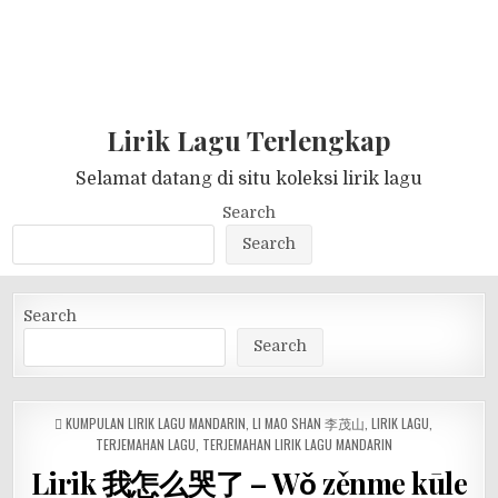
Lirik Lagu Terlengkap
Selamat datang di situ koleksi lirik lagu
Search
Search
Search
Search
POSTED
KUMPULAN LIRIK LAGU MANDARIN
,
LI MAO SHAN 李茂山
,
LIRIK LAGU
,
IN
TERJEMAHAN LAGU
,
TERJEMAHAN LIRIK LAGU MANDARIN
Lirik 我怎么哭了 – Wǒ zěnme kūle