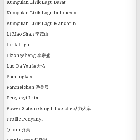
Kumpulan Lirik Lagu Barat
Kumpulan Lirik Lagu Indonesia
Kumpulan Lirik Lagu Mandarin
Li Mao Shan 李茂山
Lirik Lagu
Lizongsheng 李宗盛
Luo Da You 羅大佑
Pamungkas
Panmeichen 潘美辰
Penyanyi Lain
Power Station dong li huo che 动力火车
Profile Penyanyi
Qi qin 齐秦