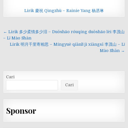
Lirik 慶祝 Qìngzhù – Rainie Yang 杨丞琳
Navigasi
← Lirik 多少柔情多少泪 – Duōshǎo róuqíng duōshǎo lèi 李茂山
pos
– Lǐ Mào Shān
Lirik 明月千里寄相思 – Míngyuè qiānlǐ jì xiāngsī 李茂山 – Lǐ
Mào Shān →
Cari
Cari
Sponsor