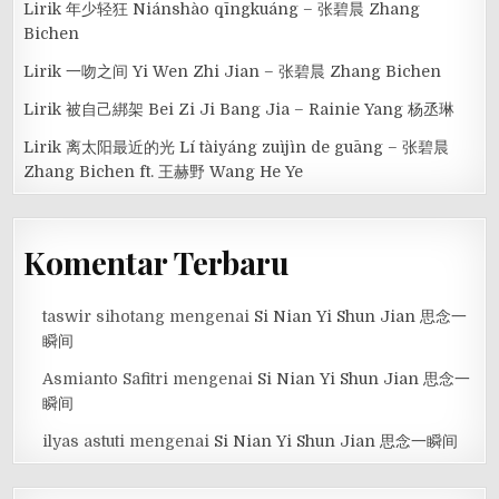
Lirik 年少轻狂 Niánshào qīngkuáng – 张碧晨 Zhang
Bichen
Lirik 一吻之间 Yi Wen Zhi Jian – 张碧晨 Zhang Bichen
Lirik 被自己綁架 Bei Zi Ji Bang Jia – Rainie Yang 杨丞琳
Lirik 离太阳最近的光 Lí tàiyáng zuìjìn de guāng – 张碧晨
Zhang Bichen ft. 王赫野 Wang He Ye
Komentar Terbaru
taswir sihotang
mengenai
Si Nian Yi Shun Jian 思念一
瞬间
Asmianto Safitri
mengenai
Si Nian Yi Shun Jian 思念一
瞬间
ilyas astuti
mengenai
Si Nian Yi Shun Jian 思念一瞬间