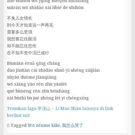
zhè shíhòu wǒ yǐjīng méiyǒu zhǔzhāng
suīrán wǒ zhīdào zài líbié de shíhòu
不免儿女情长
到今天才知道说一声再见
需要多么坚强
我想要忍住眼泪
却不能忍住悲伤
在不知不觉中泪已成行
Bùmiǎn érnǚ qíng cháng
dào jīntiān cái zhīdào shuō yī shēng zàijiàn
xūyào duōme jiānqiáng
wǒ xiǎng yào rěn zhù yǎnlèi
què bùnéng rěn zhù bēishāng
zài bùzhī bù jué zhōng lèi yǐ chéngxíng
Temukan lagu 李茂山 – Lǐ Mào Shān lainnya di link
berikut ini!
Tagged
Wǒ zěnme kūle
,
我怎么哭了