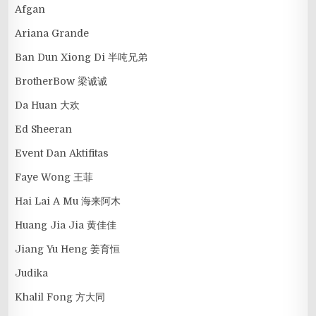
Afgan
Ariana Grande
Ban Dun Xiong Di 半吨兄弟
BrotherBow 梁诚诚
Da Huan 大欢
Ed Sheeran
Event Dan Aktifitas
Faye Wong 王菲
Hai Lai A Mu 海来阿木
Huang Jia Jia 黄佳佳
Jiang Yu Heng 姜育恒
Judika
Khalil Fong 方大同