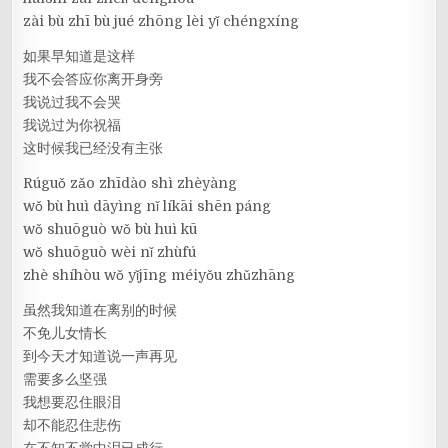
zài bù zhī bù jué zhōng lèi yǐ chéngxíng
如果早知道是这样
我不会答应你离开身旁
我说过我不会哭
我说过为你祝福
这时候我已经没有主张
Rúguǒ zǎo zhīdào shì zhèyàng
wǒ bù huì dāyìng nǐ líkāi shēn páng
wǒ shuōguò wǒ bù huì kū
wǒ shuōguò wèi nǐ zhùfú
zhè shíhòu wǒ yǐjīng méiyǒu zhǔzhāng
虽然我知道在离别的时候
不免儿女情长
到今天才知道说一声再见
需要多么坚强
我想要忍住眼泪
却不能忍住悲伤
在不知不觉中泪已成行