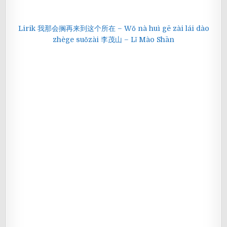
Lirik 我那会搁再来到这个所在 – Wǒ nà huì gē zài lái dào
zhège suǒzài 李茂山 – Lǐ Mào Shān