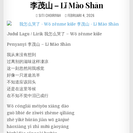
李茂山 – Lǐ Mào Shān
SITI CHOIRIYAH
FEBRUARI 4, 2026
Judul Lagu / Lirik 我怎么哭了 – Wǒ zěnme kūle
Penyanyi 李茂山 – Lǐ Mào Shān
我从来没有想到
过离别的滋味这样凄凉
这一刻忽然间我感觉
好像一只迷途羔羊
不知道应该回头
还是在这里等候
在不知不觉中泪已成行
Wǒ cónglái méiyǒu xiǎng dào
guò líbié de zīwèi zhème qīliáng
zhè yīkè hūrán jiān wǒ gǎnjué
hǎoxiàng yī zhī mítú gāoyáng