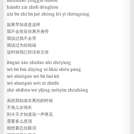
bùzhīdào yīnggāi huítóu
háishì zài zhèlǐ děnghòu
zài bù zhī bù jué zhōng lèi yǐ chéngxíng
如果早知道是这样
我不会答应你离开身旁
我说过我不会哭
我说过为你祝福
这时候我已经没有主张
Rúguǒ zǎo zhīdào shì zhèyàng
wǒ bù huì dāyìng nǐ líkāi shēn páng
wǒ shuōguò wǒ bù huì kū
wǒ shuōguò wèi nǐ zhùfú
zhè shíhòu wǒ yǐjīng méiyǒu zhǔzhāng
虽然我知道在离别的时候
不免儿女情长
到今天才知道说一声再见
需要多么坚强
我想要忍住眼泪