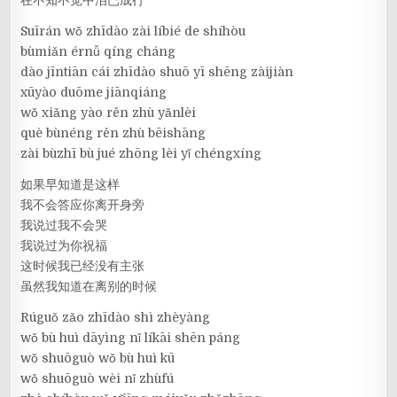
Suīrán wǒ zhīdào zài líbié de shíhòu
bùmiǎn érnǚ qíng cháng
dào jīntiān cái zhīdào shuō yī shēng zàijiàn
xūyào duōme jiānqiáng
wǒ xiǎng yào rěn zhù yǎnlèi
què bùnéng rěn zhù bēishāng
zài bùzhī bù jué zhōng lèi yǐ chéngxíng
如果早知道是这样
我不会答应你离开身旁
我说过我不会哭
我说过为你祝福
这时候我已经没有主张
虽然我知道在离别的时候
Rúguǒ zǎo zhīdào shì zhèyàng
wǒ bù huì dāyìng nǐ líkāi shēn páng
wǒ shuōguò wǒ bù huì kū
wǒ shuōguò wèi nǐ zhùfú