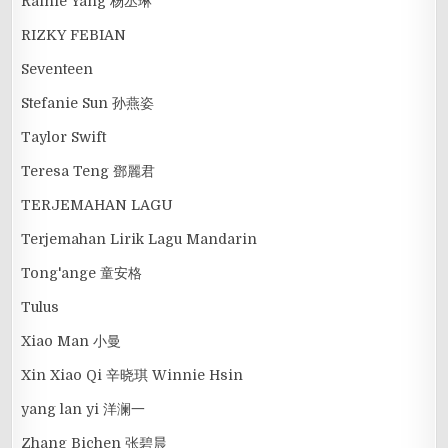
Rainie Yang 杨丞琳
RIZKY FEBIAN
Seventeen
Stefanie Sun 孙燕姿
Taylor Swift
Teresa Teng 鄧麗君
TERJEMAHAN LAGU
Terjemahan Lirik Lagu Mandarin
Tong'ange 童安格
Tulus
Xiao Man 小曼
Xin Xiao Qi 辛晓琪 Winnie Hsin
yang lan yi 洋澜一
Zhang Bichen 张碧晨