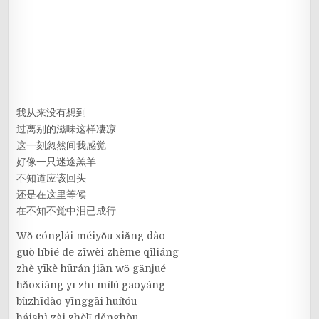
我从来没有想到
过离别的滋味这样凄凉
这一刻忽然间我感觉
好像一只迷途羔羊
不知道应该回头
还是在这里等候
在不知不觉中泪已成行
Wǒ cónglái méiyǒu xiǎng dào
guò líbié de zīwèi zhème qīliáng
zhè yīkè hūrán jiān wǒ gǎnjué
hǎoxiàng yī zhī mítú gāoyáng
bùzhīdào yīnggāi huítóu
háishì zài zhèlǐ děnghòu