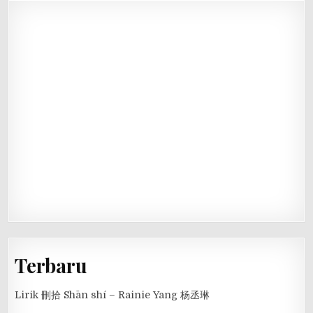
Terbaru
Lirik 刪拾 Shān shí – Rainie Yang 杨丞琳