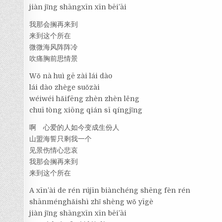
jiàn jǐng shāngxīn xīn bēi’āi
我那会搁再来到
来到这个所在
微微海风阵阵冷
吹痛胸前思情景
Wǒ nà huì gē zài lái dào
lái dào zhège suǒzài
wéiwéi hǎifēng zhèn zhèn lěng
chuī tòng xiōng qián sī qíngjǐng
啊 心爱的人如今变成生份人
山盟海誓只剩我一个
见景伤情心悲哀
我那会搁再来到
来到这个所在
A xīn’ài de rén rújīn biànchéng shēng fèn rén
shānménghǎishì zhǐ shèng wǒ yīgè
jiàn jǐng shāngxīn xīn bēi’āi