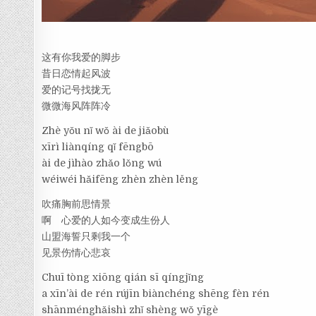
这有你我爱的脚步
昔日恋情起风波
爱的记号找拢无
微微海风阵阵冷
Zhè yǒu nǐ wǒ ài de jiǎobù
xīrì liànqíng qǐ fēngbō
ài de jìhào zhǎo lǒng wú
wéiwéi hǎifēng zhèn zhèn lěng
吹痛胸前思情景
啊 心爱的人如今变成生份人
山盟海誓只剩我一个
见景伤情心悲哀
Chuī tòng xiōng qián sī qíngjǐng
a xīn’ài de rén rújīn biànchéng shēng fèn rén
shānménghǎishì zhǐ shèng wǒ yīgè