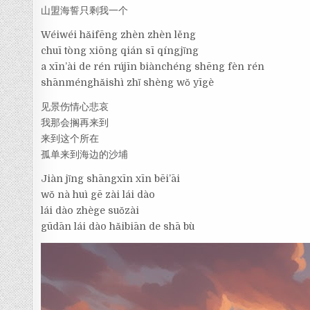
山盟海誓只剩我一个
Wéiwéi hǎifēng zhèn zhèn lěng
chuī tòng xiōng qián sī qíngjǐng
a xīn’ài de rén rújīn biànchéng shēng fèn rén
shānménghǎishì zhǐ shèng wǒ yīgè
见景伤情心悲哀
我那会搁再来到
来到这个所在
孤单来到海边的沙埔
Jiàn jǐng shāngxīn xīn bēi’āi
wǒ nà huì gē zài lái dào
lái dào zhège suǒzài
gūdān lái dào hǎibiān de shā bù