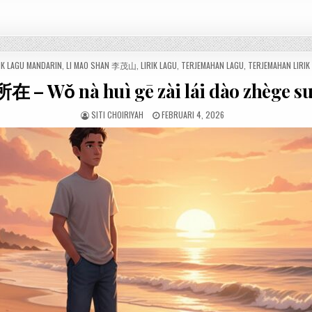
IK LAGU MANDARIN
,
LI MAO SHAN 李茂山
,
LIRIK LAGU
,
TERJEMAHAN LAGU
,
TERJEMAHAN LIRIK
ǒ nà huì gē zài lái dào zhège su
SITI CHOIRIYAH
FEBRUARI 4, 2026