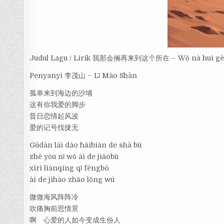
Judul Lagu / Lirik 我那会搁再来到这个所在 – Wǒ nà huì gē zà
Penyanyi 李茂山 – Lǐ Mào Shān
孤单来到海边的沙埔
这有你我爱的脚步
昔日恋情起风波
爱的记号找拢无
Gūdān lái dào hǎibiān de shā bù
zhè yǒu nǐ wǒ ài de jiǎobù
xīrì liànqíng qǐ fēngbō
ài de jìhào zhǎo lǒng wú
微微海风阵阵冷
吹痛胸前思情景
啊 心爱的人如今变成生份人