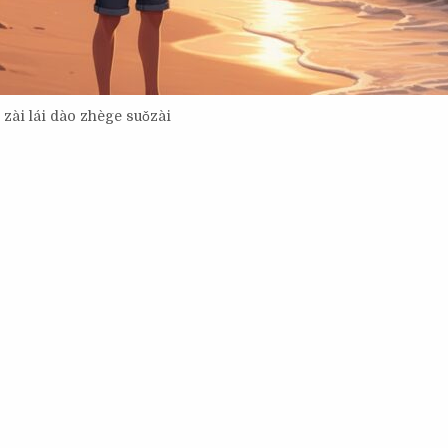
i lái dào zhège suǒzài