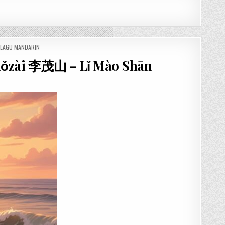
 LAGU MANDARIN
ǒzài 李茂山 – Lǐ Mào Shān