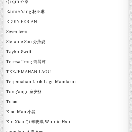
Qi qin 齐秦
Rainie Yang 杨丞琳
RIZKY FEBIAN
Seventeen
Stefanie Sun 孙燕姿
Taylor Swift
Teresa Teng 鄧麗君
TERJEMAHAN LAGU
Terjemahan Lirik Lagu Mandarin
Tong'ange 童安格
Tulus
Xiao Man 小曼
Xin Xiao Qi 辛晓琪 Winnie Hsin
yang lan yi 洋澜一