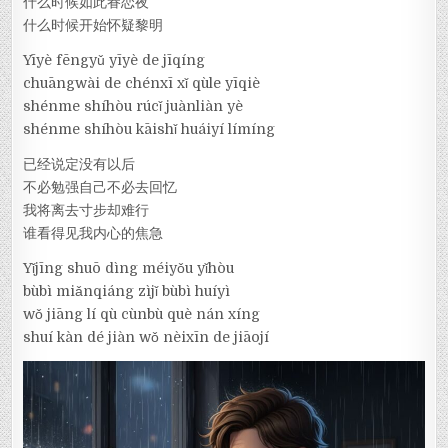
什么时候如此眷恋夜
什么时候开始怀疑黎明
Yīyè fēngyǔ yīyè de jīqíng
chuāngwài de chénxī xǐ qùle yīqiè
shénme shíhòu rúcǐ juànliàn yè
shénme shíhòu kāishǐ huáiyí límíng
已经说定没有以后
不必勉强自己不必去回忆
我将离去寸步却难行
谁看得见我内心的焦急
Yǐjīng shuō dìng méiyǒu yǐhòu
bùbì miǎnqiáng zìjǐ bùbì huíyì
wǒ jiāng lí qù cùnbù què nán xíng
shuí kàn dé jiàn wǒ nèixīn de jiāojí