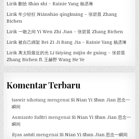
Lirik 刪拾 Shān shí – Rainie Yang 杨丞琳
Lirik 年少轻狂 Niánshào qīngkuáng – 张碧晨 Zhang
Bichen
Lirik 一吻之间 Yi Wen Zhi Jian – 张碧晨 Zhang Bichen
Lirik 被自己綁架 Bei Zi Ji Bang Jia – Rainie Yang 杨丞琳
Lirik 离太阳最近的光 Lí tàiyáng zuìjìn de guāng – 张碧晨
Zhang Bichen ft. 王赫野 Wang He Ye
Komentar Terbaru
taswir sihotang
mengenai
Si Nian Yi Shun Jian 思念一
瞬间
Asmianto Safitri
mengenai
Si Nian Yi Shun Jian 思念一
瞬间
ilyas astuti
mengenai
Si Nian Yi Shun Jian 思念一瞬间