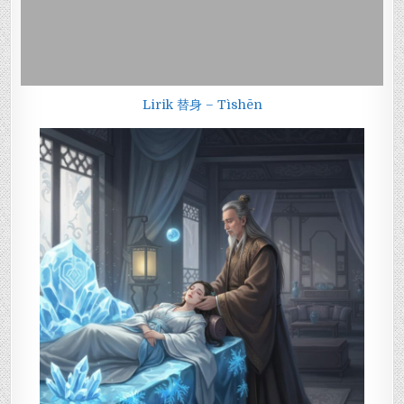
Lirik 替身 – Tìshēn