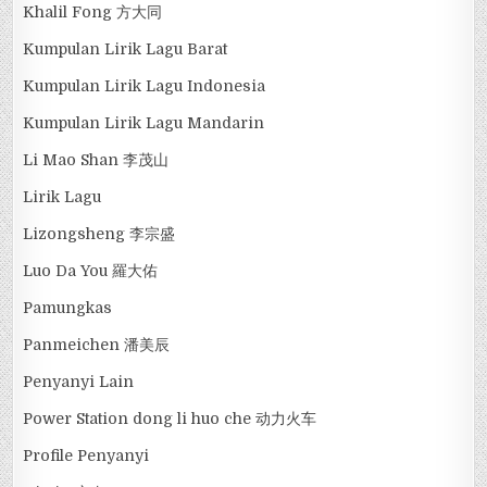
Khalil Fong 方大同
Kumpulan Lirik Lagu Barat
Kumpulan Lirik Lagu Indonesia
Kumpulan Lirik Lagu Mandarin
Li Mao Shan 李茂山
Lirik Lagu
Lizongsheng 李宗盛
Luo Da You 羅大佑
Pamungkas
Panmeichen 潘美辰
Penyanyi Lain
Power Station dong li huo che 动力火车
Profile Penyanyi