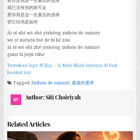
爱你是我这一生最后的选择
我已没有别的路可走
爱你我是这一生最后的选择
管它结局是如何
Ài nǐ shì wǒ zhè yīshēng zuìhòu de xuǎnzé
wǒ yǐ méiyǒu bié de lù kě zǒu
ài nǐ wǒ shì zhè yīshēng zuìhòu de xuǎnzé
guǎn tā jiéjú rúhé
Temukan lagu 李茂山 – Lǐ Mào Shān lainnya di link
berikut ini!
Tagged
Zuìhòu de xuǎnzé
,
最後的選擇
Author:
Siti Choiriyah
Related Articles