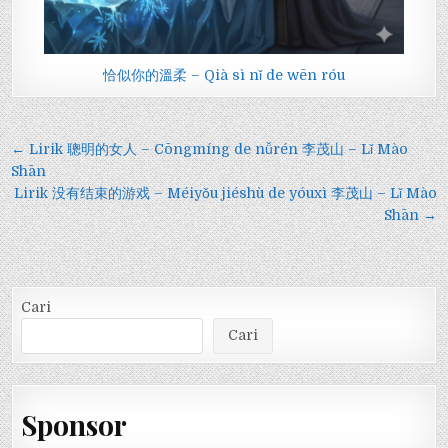
恰似你的溫柔 – Qià sì nǐ de wēn róu
Navigasi
← Lirik 聰明的女人 – Cōngmíng de nǚrén 李茂山 – Lǐ Mào
pos
Shān
Lirik 没有结束的游戏 – Méiyǒu jiéshù de yóuxì 李茂山 – Lǐ Mào
Shān →
Cari
Cari
Sponsor