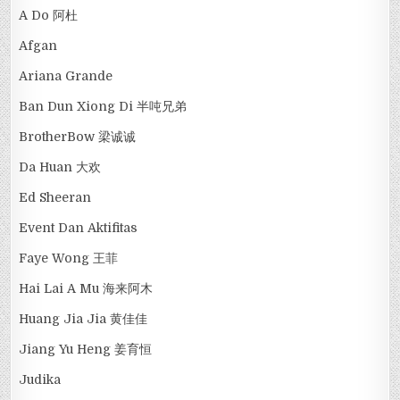
A Do 阿杜
Afgan
Ariana Grande
Ban Dun Xiong Di 半吨兄弟
BrotherBow 梁诚诚
Da Huan 大欢
Ed Sheeran
Event Dan Aktifitas
Faye Wong 王菲
Hai Lai A Mu 海来阿木
Huang Jia Jia 黄佳佳
Jiang Yu Heng 姜育恒
Judika