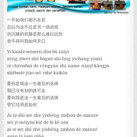
一开始我们都不在意
总以为这不过是另一场游戏
你沉睡的容颜是那么难以抗拒
舍不得叫我如何开口
Yī kāishǐ wǒmen dōu bù zàiyì
zǒng yǐwéi zhè bùguò shì lìng yīchǎng yóuxì
nǐ chénshuì de róngyán shì nàme nányǐ kàngjù
shěbudé jiào wǒ rúhé kāikǒu
爱你是我这一生最后的选择
我已没有别的路可走
爱你我是这一生最后的选择
管它结局是如何
Ài nǐ shì wǒ zhè yīshēng zuìhòu de xuǎnzé
wǒ yǐ méiyǒu bié de lù kě zǒu
ài nǐ wǒ shì zhè yīshēng zuìhòu de xuǎnzé
guǎn tā jiéjú rúhé