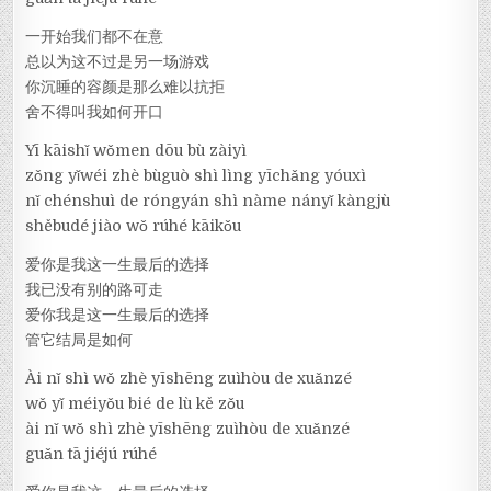
一开始我们都不在意
总以为这不过是另一场游戏
你沉睡的容颜是那么难以抗拒
舍不得叫我如何开口
Yī kāishǐ wǒmen dōu bù zàiyì
zǒng yǐwéi zhè bùguò shì lìng yīchǎng yóuxì
nǐ chénshuì de róngyán shì nàme nányǐ kàngjù
shěbudé jiào wǒ rúhé kāikǒu
爱你是我这一生最后的选择
我已没有别的路可走
爱你我是这一生最后的选择
管它结局是如何
Ài nǐ shì wǒ zhè yīshēng zuìhòu de xuǎnzé
wǒ yǐ méiyǒu bié de lù kě zǒu
ài nǐ wǒ shì zhè yīshēng zuìhòu de xuǎnzé
guǎn tā jiéjú rúhé