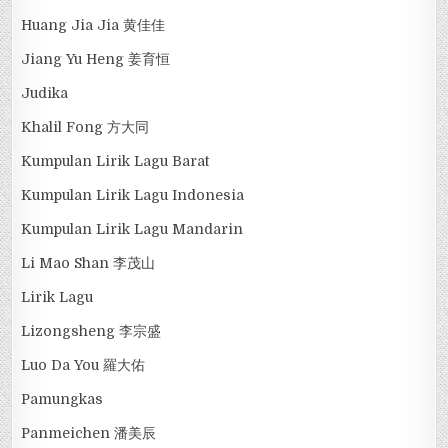
Huang Jia Jia 黄佳佳
Jiang Yu Heng 姜育恒
Judika
Khalil Fong 方大同
Kumpulan Lirik Lagu Barat
Kumpulan Lirik Lagu Indonesia
Kumpulan Lirik Lagu Mandarin
Li Mao Shan 李茂山
Lirik Lagu
Lizongsheng 李宗盛
Luo Da You 羅大佑
Pamungkas
Panmeichen 潘美辰