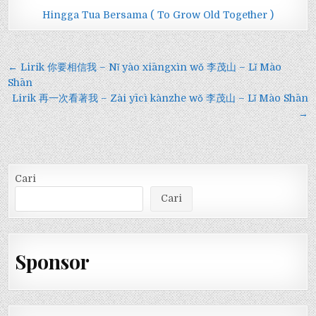
Hingga Tua Bersama ( To Grow Old Together )
Navigasi
← Lirik 你要相信我 – Nǐ yào xiāngxìn wǒ 李茂山 – Lǐ Mào
pos
Shān
Lirik 再一次看著我 – Zài yīcì kànzhe wǒ 李茂山 – Lǐ Mào Shān
→
Cari
Cari
Sponsor