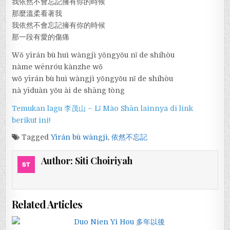
我依然不會忘記擁有你的時候
那麼溫柔看著我
我依然不會忘記擁有你的時候
那一段有愛的傷痛
Wǒ yīrán bù huì wàngjì yǒngyǒu nǐ de shíhòu
nàme wēnróu kànzhe wǒ
wǒ yīrán bù huì wàngjì yǒngyǒu nǐ de shíhòu
nà yīduàn yǒu ài de shāng tòng
Temukan lagu 李茂山 – Lǐ Mào Shān lainnya di link
berikut ini!
Tagged
Yīrán bù wàngjì
,
依然不忘記
Author:
Siti Choiriyah
Related Articles