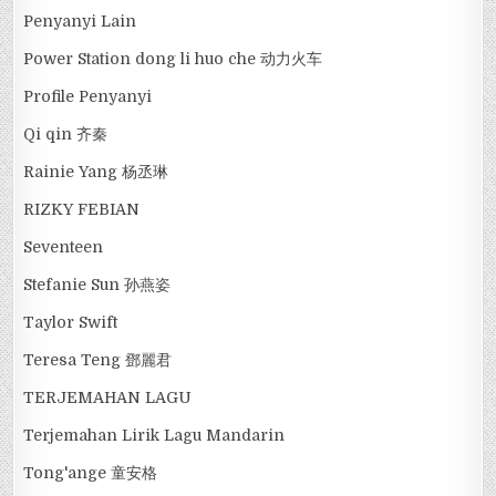
Penyanyi Lain
Power Station dong li huo che 动力火车
Profile Penyanyi
Qi qin 齐秦
Rainie Yang 杨丞琳
RIZKY FEBIAN
Seventeen
Stefanie Sun 孙燕姿
Taylor Swift
Teresa Teng 鄧麗君
TERJEMAHAN LAGU
Terjemahan Lirik Lagu Mandarin
Tong'ange 童安格