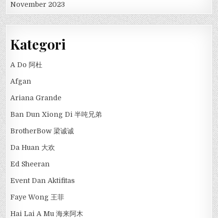
November 2023
Kategori
A Do 阿杜
Afgan
Ariana Grande
Ban Dun Xiong Di 半吨兄弟
BrotherBow 梁诚诚
Da Huan 大欢
Ed Sheeran
Event Dan Aktifitas
Faye Wong 王菲
Hai Lai A Mu 海来阿木