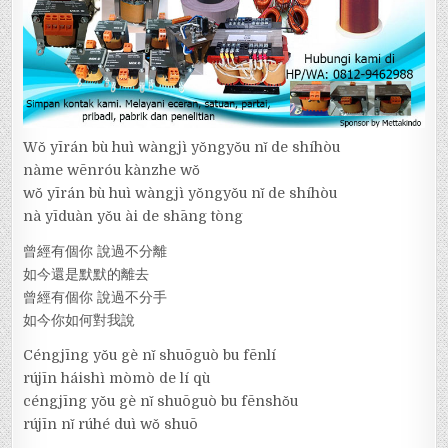
Wǒ yīrán bù huì wàngjì yǒngyǒu nǐ de shíhòu
nàme wēnróu kànzhe wǒ
wǒ yīrán bù huì wàngjì yǒngyǒu nǐ de shíhòu
nà yīduàn yǒu ài de shāng tòng
曾經有個你 說過不分離
如今還是默默的離去
曾經有個你 說過不分手
如今你如何對我說
Céngjīng yǒu gè nǐ shuōguò bu fēnlí
rújīn háishì mòmò de lí qù
céngjīng yǒu gè nǐ shuōguò bu fēnshǒu
rújīn nǐ rúhé duì wǒ shuō