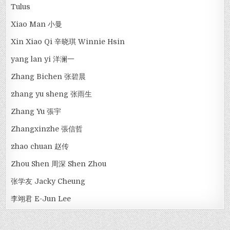
Tulus
Xiao Man 小曼
Xin Xiao Qi 辛晓琪 Winnie Hsin
yang lan yi 洋澜一
Zhang Bichen 张碧晨
zhang yu sheng 张雨生
Zhang Yu 張宇
Zhangxinzhe 張信哲
zhao chuan 赵传
Zhou Shen 周深 Shen Zhou
张学友 Jacky Cheung
李翊君 E-Jun Lee