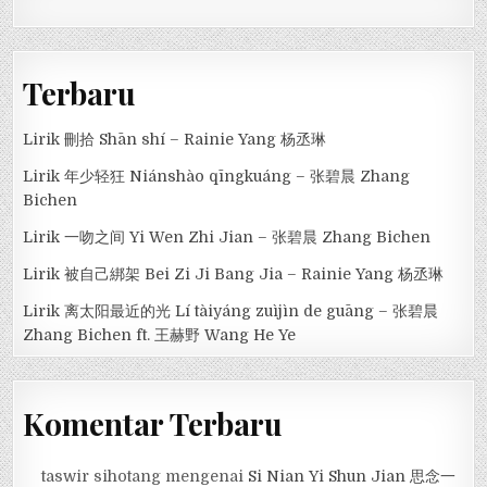
Terbaru
Lirik 刪拾 Shān shí – Rainie Yang 杨丞琳
Lirik 年少轻狂 Niánshào qīngkuáng – 张碧晨 Zhang
Bichen
Lirik 一吻之间 Yi Wen Zhi Jian – 张碧晨 Zhang Bichen
Lirik 被自己綁架 Bei Zi Ji Bang Jia – Rainie Yang 杨丞琳
Lirik 离太阳最近的光 Lí tàiyáng zuìjìn de guāng – 张碧晨
Zhang Bichen ft. 王赫野 Wang He Ye
Komentar Terbaru
taswir sihotang
mengenai
Si Nian Yi Shun Jian 思念一