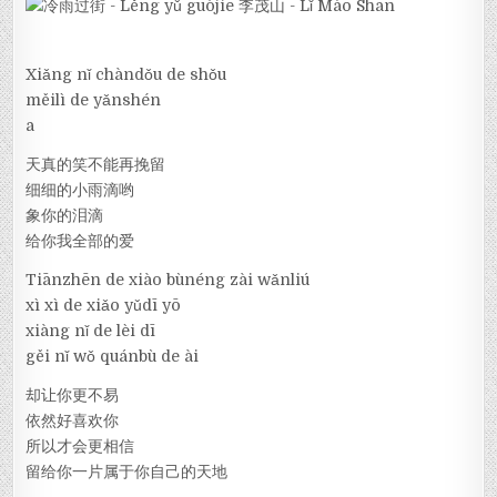
Xiǎng nǐ chàndǒu de shǒu
měilì de yǎnshén
a
天真的笑不能再挽留
细细的小雨滴哟
象你的泪滴
给你我全部的爱
Tiānzhēn de xiào bùnéng zài wǎnliú
xì xì de xiǎo yǔdī yō
xiàng nǐ de lèi dī
gěi nǐ wǒ quánbù de ài
却让你更不易
依然好喜欢你
所以才会更相信
留给你一片属于你自己的天地