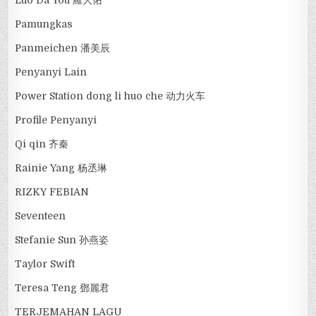
Pamungkas
Panmeichen 潘美辰
Penyanyi Lain
Power Station dong li huo che 动力火车
Profile Penyanyi
Qi qin 齐秦
Rainie Yang 杨丞琳
RIZKY FEBIAN
Seventeen
Stefanie Sun 孙燕姿
Taylor Swift
Teresa Teng 鄧麗君
TERJEMAHAN LAGU