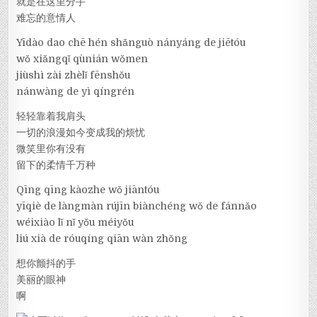
就是在这里分手
难忘的意情人
Yīdào dao chē hén shǎnguò nányáng de jiētóu
wǒ xiǎngqǐ qùnián wǒmen
jiùshì zài zhèlǐ fēnshǒu
nánwàng de yì qíngrén
轻轻靠着我肩头
一切的浪漫如今变成我的烦忧
微笑里你有没有
留下的柔情千万种
Qīng qīng kàozhe wǒ jiāntóu
yīqiè de làngmàn rújīn biànchéng wǒ de fánnǎo
wéixiào lǐ nǐ yǒu méiyǒu
liú xià de róuqíng qiān wàn zhǒng
想你颤抖的手
美丽的眼神
啊