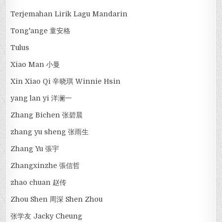
Terjemahan Lirik Lagu Mandarin
Tong'ange 童安格
Tulus
Xiao Man 小曼
Xin Xiao Qi 辛晓琪 Winnie Hsin
yang lan yi 洋澜一
Zhang Bichen 张碧晨
zhang yu sheng 张雨生
Zhang Yu 張宇
Zhangxinzhe 張信哲
zhao chuan 赵传
Zhou Shen 周深 Shen Zhou
张学友 Jacky Cheung