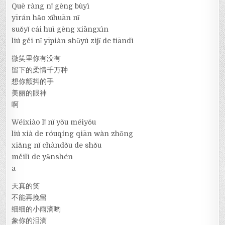
Què ràng nǐ gèng bùyì
yīrán hǎo xǐhuān nǐ
suǒyǐ cái huì gèng xiāngxìn
liú gěi nǐ yīpiàn shǔyú zìjǐ de tiāndì
微笑里你有没有
留下的柔情千万种
想你颤抖的手
美丽的眼神
啊
Wéixiào lǐ nǐ yǒu méiyǒu
liú xià de róuqíng qiān wàn zhǒng
xiǎng nǐ chàndǒu de shǒu
měilì de yǎnshén
a
天真的笑
不能再挽留
细细的小雨滴哟
象你的泪滴