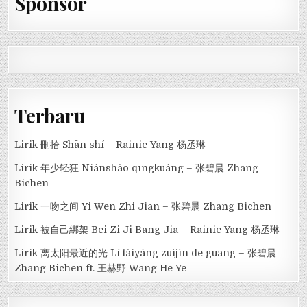
Sponsor
Terbaru
Lirik 刪拾 Shān shí – Rainie Yang 杨丞琳
Lirik 年少轻狂 Niánshào qīngkuáng – 张碧晨 Zhang
Bichen
Lirik 一吻之间 Yi Wen Zhi Jian – 张碧晨 Zhang Bichen
Lirik 被自己綁架 Bei Zi Ji Bang Jia – Rainie Yang 杨丞琳
Lirik 离太阳最近的光 Lí tàiyáng zuìjìn de guāng – 张碧晨
Zhang Bichen ft. 王赫野 Wang He Ye