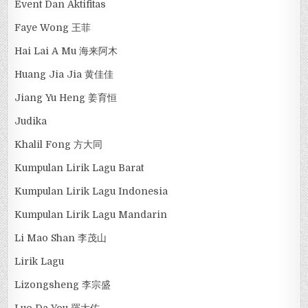
Event Dan Aktifitas
Faye Wong 王菲
Hai Lai A Mu 海来阿木
Huang Jia Jia 黄佳佳
Jiang Yu Heng 姜育恒
Judika
Khalil Fong 方大同
Kumpulan Lirik Lagu Barat
Kumpulan Lirik Lagu Indonesia
Kumpulan Lirik Lagu Mandarin
Li Mao Shan 李茂山
Lirik Lagu
Lizongsheng 李宗盛
Luo Da You 羅大佑