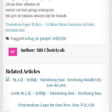
yīrán hǎo xǐhuān nǐ
suǒyǐ cái huì gèng xiāngxìn
liú gěi nǐ yīpiàn shǔyú zìjǐ de tiāndì
Temukan lagu 李茂山 – Lǐ Mào Shān lainnya di link
berikut ini!
Tagged
Lěng yǔ guòjiē
,
冷雨过街
Author:
Siti Choiriyah
Related Articles
Lirik 海上花 – 合唱版 – Hǎishàng huā – héchàng bǎn
Terjemahan Lagu Bu Guo Ren Jian 不过人间