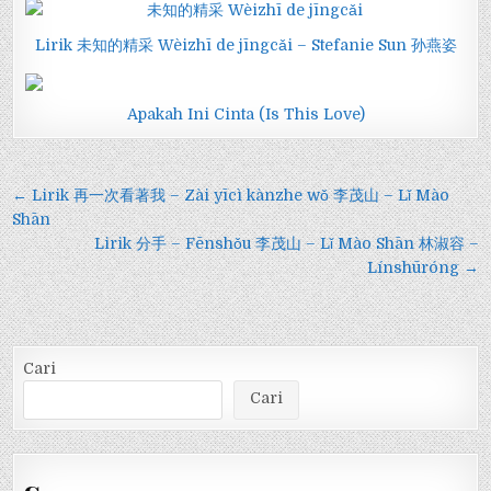
Lirik 未知的精采 Wèizhī de jīngcǎi – Stefanie Sun 孙燕姿
Apakah Ini Cinta (Is This Love)
Navigasi
← Lirik 再一次看著我 – Zài yīcì kànzhe wǒ 李茂山 – Lǐ Mào
pos
Shān
Lirik 分手 – Fēnshǒu 李茂山 – Lǐ Mào Shān 林淑容 –
Línshūróng →
Cari
Cari