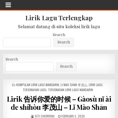
Lirik Lagu Terlengkap
Selamat datang di situ koleksi lirik lagu
Search
Search
Search
Search
POSTED
KUMPULAN LIRIK LAGU MANDARIN
,
LI MAO SHAN 李茂山
,
LIRIK LAGU
,
IN
TERJEMAHAN LAGU
,
TERJEMAHAN LIRIK LAGU MANDARIN
Lirik 告诉你爱的时候 – Gàosù nǐ ài
de shíhòu 李茂山 – Lǐ Mào Shān
SITI CHOIRIYAH
FEBRUARI 5, 2026