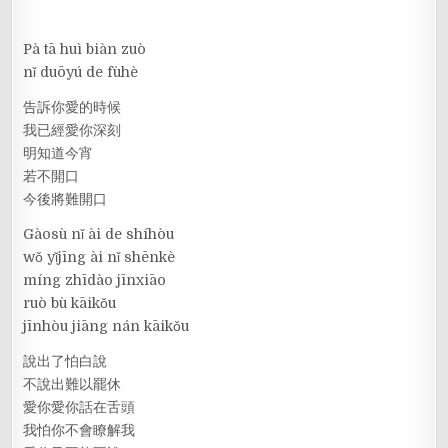
Pà tā huì biàn zuò
nǐ duōyú de fùhè
告訴你愛的時候
我已經愛你深刻
明知道今宵
若不開口
今後將難開口
Gàosù nǐ ài de shíhòu
wǒ yǐjīng ài nǐ shēnkè
míng zhīdào jīnxiāo
ruò bù kāikǒu
jīnhòu jiāng nán kāikǒu
說出了怕白說
不說出難以罷休
愛你愛你話在舌頭
我怕你不會瞭解我