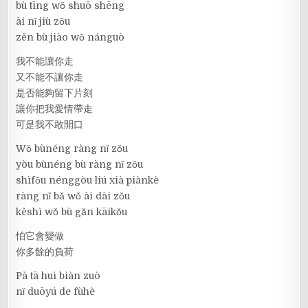
bù tīng wǒ shuō shēng
ài nǐ jiù zǒu
zěn bù jiào wǒ nánguò
我不能讓你走
又不能不讓你走
是否能夠留下片刻
讓你把我愛情帶走
可是我不敢開口
Wǒ bùnéng ràng nǐ zǒu
yòu bùnéng bù ràng nǐ zǒu
shìfǒu nénggòu liú xià piànkè
ràng nǐ bǎ wǒ ài dài zǒu
kěshì wǒ bù gǎn kāikǒu
怕它會變做
你多餘的負荷
Pà tā huì biàn zuò
nǐ duōyú de fùhè