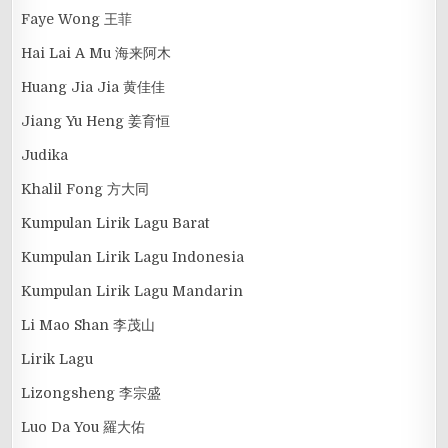
Faye Wong 王菲
Hai Lai A Mu 海来阿木
Huang Jia Jia 黄佳佳
Jiang Yu Heng 姜育恒
Judika
Khalil Fong 方大同
Kumpulan Lirik Lagu Barat
Kumpulan Lirik Lagu Indonesia
Kumpulan Lirik Lagu Mandarin
Li Mao Shan 李茂山
Lirik Lagu
Lizongsheng 李宗盛
Luo Da You 羅大佑