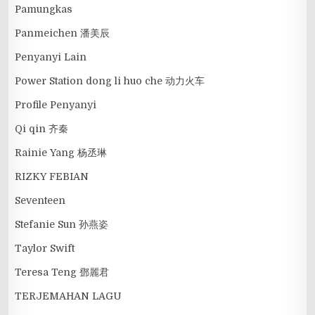
Pamungkas
Panmeichen 潘美辰
Penyanyi Lain
Power Station dong li huo che 动力火车
Profile Penyanyi
Qi qin 齐秦
Rainie Yang 杨丞琳
RIZKY FEBIAN
Seventeen
Stefanie Sun 孙燕姿
Taylor Swift
Teresa Teng 鄧麗君
TERJEMAHAN LAGU