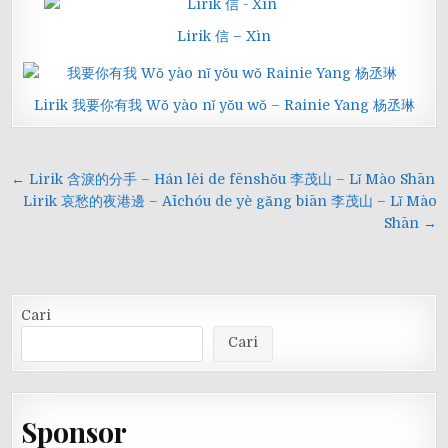
Lirik 信 – Xìn
Lirik 我要你有我 Wǒ yào nǐ yǒu wǒ – Rainie Yang 杨丞琳
Navigasi
← Lirik 含淚的分手 – Hán lèi de fēnshǒu 李茂山 – Lǐ Mào Shān
pos
Lirik 哀愁的夜港邊 – Āichóu de yè gǎng biān 李茂山 – Lǐ Mào
Shān →
Cari
Cari
Sponsor