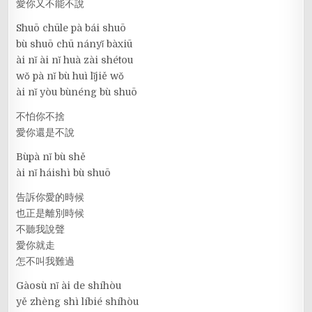
愛你又不能不說
Shuō chūle pà bái shuō
bù shuō chū nányǐ bàxiū
ài nǐ ài nǐ huà zài shétou
wǒ pà nǐ bù huì lǐjiě wǒ
ài nǐ yòu bùnéng bù shuō
不怕你不捨
愛你還是不說
Bùpà nǐ bù shě
ài nǐ háishì bù shuō
告訴你愛的時候
也正是離別時候
不聽我說聲
愛你就走
怎不叫我難過
Gàosù nǐ ài de shíhòu
yě zhèng shì líbié shíhòu