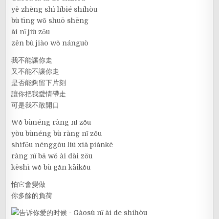
yě zhèng shì líbié shíhòu
bù tīng wǒ shuō shēng
ài nǐ jiù zǒu
zěn bù jiào wǒ nánguò
我不能讓你走
又不能不讓你走
是否能夠留下片刻
讓你把我愛情帶走
可是我不敢開口
Wǒ bùnéng ràng nǐ zǒu
yòu bùnéng bù ràng nǐ zǒu
shìfǒu nénggòu liú xià piànkè
ràng nǐ bǎ wǒ ài dài zǒu
kěshì wǒ bù gǎn kāikǒu
怕它會變做
你多餘的負荷