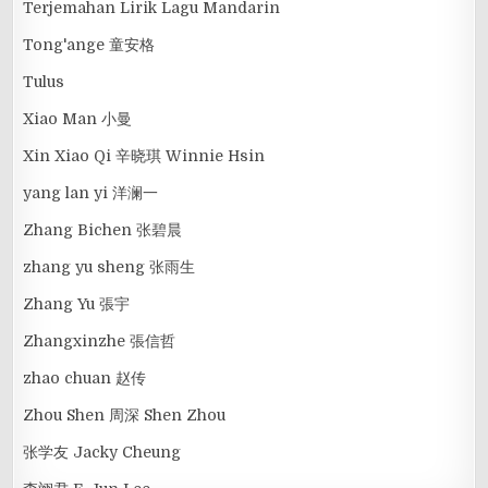
Terjemahan Lirik Lagu Mandarin
Tong'ange 童安格
Tulus
Xiao Man 小曼
Xin Xiao Qi 辛晓琪 Winnie Hsin
yang lan yi 洋澜一
Zhang Bichen 张碧晨
zhang yu sheng 张雨生
Zhang Yu 張宇
Zhangxinzhe 張信哲
zhao chuan 赵传
Zhou Shen 周深 Shen Zhou
张学友 Jacky Cheung