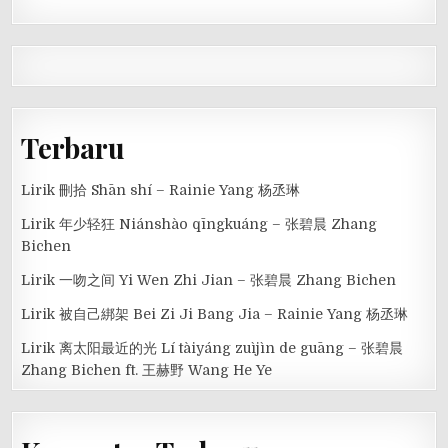
Terbaru
Lirik 刪拾 Shān shí – Rainie Yang 杨丞琳
Lirik 年少轻狂 Niánshào qīngkuáng – 张碧晨 Zhang
Bichen
Lirik 一吻之间 Yi Wen Zhi Jian – 张碧晨 Zhang Bichen
Lirik 被自己綁架 Bei Zi Ji Bang Jia – Rainie Yang 杨丞琳
Lirik 离太阳最近的光 Lí tàiyáng zuìjìn de guāng – 张碧晨
Zhang Bichen ft. 王赫野 Wang He Ye