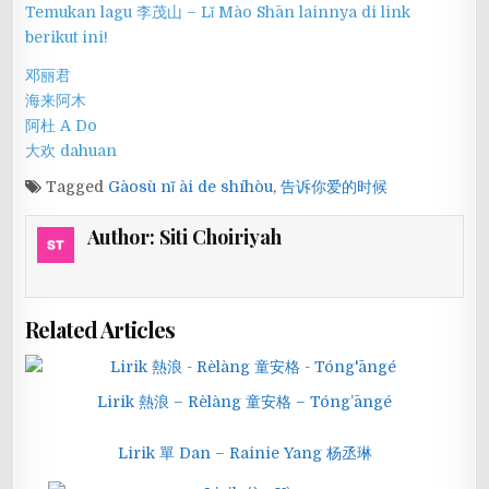
Temukan lagu 李茂山 – Lǐ Mào Shān lainnya di link
berikut ini!
邓丽君
海来阿木
阿杜 A Do
大欢 dahuan
Tagged
Gàosù nǐ ài de shíhòu
,
告诉你爱的时候
Author:
Siti Choiriyah
Related Articles
Lirik 熱浪 – Rèlàng 童安格 – Tóng’āngé
Lirik 單 Dan – Rainie Yang 杨丞琳