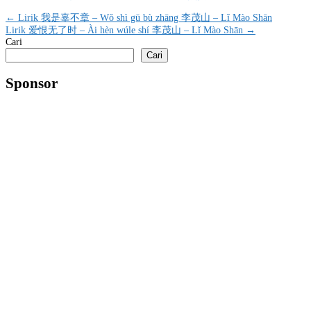
Navigasi
← Lirik 我是辜不章 – Wǒ shì gū bù zhāng 李茂山 – Lǐ Mào Shān
Lirik 爱恨无了时 – Ài hèn wúle shí 李茂山 – Lǐ Mào Shān →
pos
Cari
Cari
Sponsor