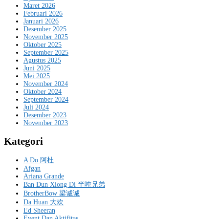
Maret 2026
Februari 2026
Januari 2026
Desember 2025
November 2025
Oktober 2025
September 2025
Agustus 2025
Juni 2025
Mei 2025
November 2024
Oktober 2024
September 2024
Juli 2024
Desember 2023
November 2023
Kategori
A Do 阿杜
Afgan
Ariana Grande
Ban Dun Xiong Di 半吨兄弟
BrotherBow 梁诚诚
Da Huan 大欢
Ed Sheeran
Event Dan Aktifitas