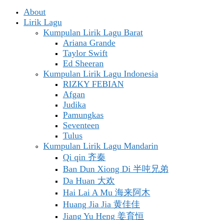
About
Lirik Lagu
Kumpulan Lirik Lagu Barat
Ariana Grande
Taylor Swift
Ed Sheeran
Kumpulan Lirik Lagu Indonesia
RIZKY FEBIAN
Afgan
Judika
Pamungkas
Seventeen
Tulus
Kumpulan Lirik Lagu Mandarin
Qi qin 齐秦
Ban Dun Xiong Di 半吨兄弟
Da Huan 大欢
Hai Lai A Mu 海来阿木
Huang Jia Jia 黄佳佳
Jiang Yu Heng 姜育恒