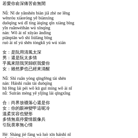
若愛你俞深痛苦俞無閒
Nǚ: Nǐ de yǎnshén biàn jiǎ zhè ne lěng
wēnróu xiàoróng yě biànxíng
duōqíng wú dǐ tíng àiqíng qīn xiàng bīng
yǐn ruǎnwèihán wú xīnqíng
nán: Wǒ ài nǐ xūyào āndìng
piānpiān wǒ shì liúlàng bīng
ruò ài nǐ yú shēn tòngkǔ yú wú xián
女：是阮用清風太深
男：還是阮太多情
乎風來陪我哭歸瞑我愛你
女：雖然夢也已經來清醒
Nǚ: Shì ruǎn yòng qīngfēng tài shēn
nán: Háishì ruǎn tài duōqíng
hū fēng lái péi wǒ kū guī míng wǒ ài nǐ
nǚ: Suīrán mèng yě yǐjīng lái qīngxǐng
合：尚界放襪落心還是你
女：你的眼神變甲這呢冷
溫柔笑容也變形
多情無底停愛情親像兵
引阮畏寒無心情
Hé: Shàng jiè fàng wà luò xīn háishì nǐ