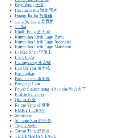
Faye Wong 王菲
Hai Lai A Mu 海来阿木
Huang Jia Jia 黄佳佳
Jiang Yu Heng 姜育恒
Judika
Khalil Fong 方大同
Kumpulan Lirik Lagu Barat
Kumpulan Lirik Lagu Indonesia
Kumpulan Lirik Lagu Mandarin
Li Mao Shan 李茂山
Lirik Lagu
Lizongsheng 李宗盛
Luo Da You 羅大佑
Pamungkas
Panmeichen 潘美辰
Penyanyi Lain
Power Station dong li huo che 动力火车
Profile Penyanyi
Qi qin 齐秦
Rainie Yang 杨丞琳
RIZKY FEBIAN
Seventeen
Stefanie Sun 孙燕姿
Taylor Swift
Teresa Teng 鄧麗君
TERJEMAHAN LAGU