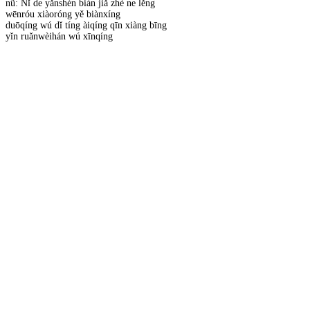
nǚ: Nǐ de yǎnshén biàn jiǎ zhè ne lěng
wēnróu xiàoróng yě biànxíng
duōqíng wú dǐ tíng àiqíng qīn xiàng bīng
yǐn ruǎnwèihán wú xīnqíng