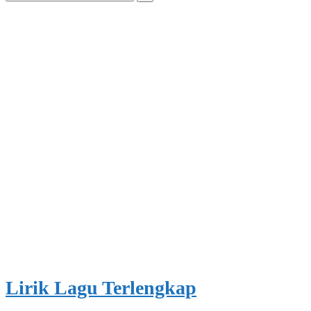
for:
Lirik Lagu Terlengkap