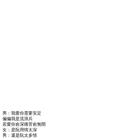
男：我愛你需要安定
偏偏我是流浪兵
若愛你俞深痛苦俞無閒
女：是阮用情太深
男：還是阮太多情