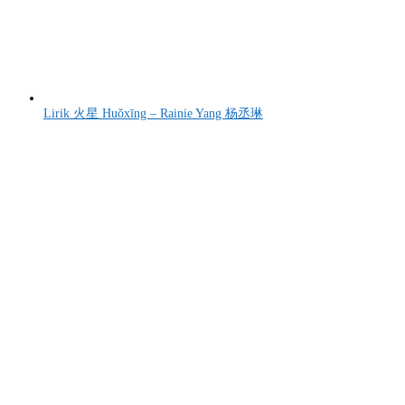
Lirik 火星 Huǒxīng – Rainie Yang 杨丞琳