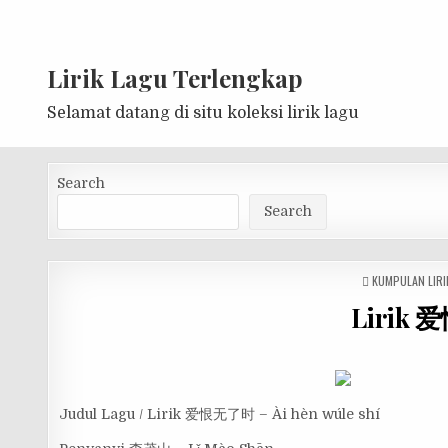
Lirik Lagu Terlengkap
Selamat datang di situ koleksi lirik lagu
Search
Search
POSTED
KUMPULAN LIRI
IN
Lirik 爱
Judul Lagu / Lirik 爱恨无了时 – Ài hèn wúle shí