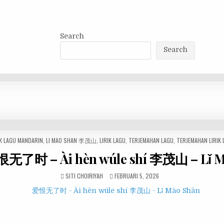
Search
Search
K LAGU MANDARIN
,
LI MAO SHAN 李茂山
,
LIRIK LAGU
,
TERJEMAHAN LAGU
,
TERJEMAHAN LIRIK
恨无了时 – Ài hèn wúle shí 李茂山 – Lǐ 
SITI CHOIRIYAH
FEBRUARI 5, 2026