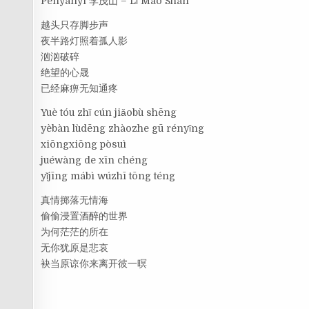
Penyanyi 李茂山 – Lǐ Mào Shān
越头只存脚步声
夜半路灯照着孤人影
汹汹破碎
绝望的心晟
已经麻痹无知通疼
Yuè tóu zhǐ cún jiǎobù shēng
yèbàn lùdēng zhàozhe gū rényǐng
xiōngxiōng pòsuì
juéwàng de xīn chéng
yǐjīng mábì wúzhī tōng téng
真情掷落无情海
偷偷浸置酒醉的世界
为何茫茫的所在
无你犹原是悲哀
袂当原谅你来离开彼一暝