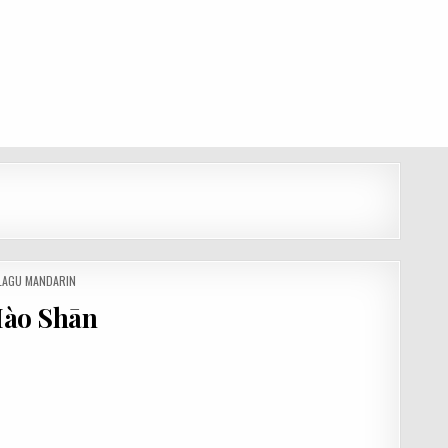
 LAGU MANDARIN
Mào Shān