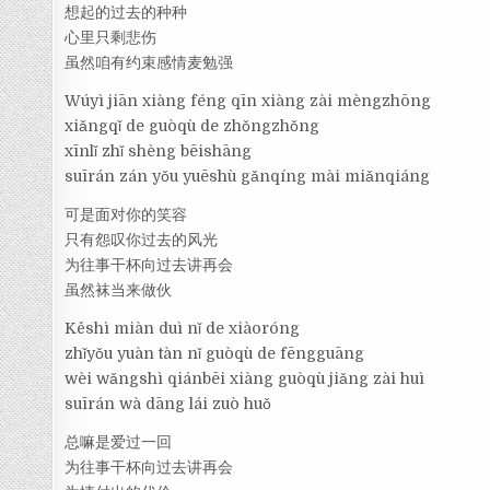
想起的过去的种种
心里只剩悲伤
虽然咱有约束感情麦勉强
Wúyì jiān xiàng féng qīn xiàng zài mèngzhōng
xiǎngqǐ de guòqù de zhǒngzhǒng
xīnlǐ zhǐ shèng bēishāng
suīrán zán yǒu yuēshù gǎnqíng mài miǎnqiáng
可是面对你的笑容
只有怨叹你过去的风光
为往事干杯向过去讲再会
虽然袜当来做伙
Kěshì miàn duì nǐ de xiàoróng
zhǐyǒu yuàn tàn nǐ guòqù de fēngguāng
wèi wǎngshì qiánbēi xiàng guòqù jiǎng zài huì
suīrán wà dāng lái zuò huǒ
总嘛是爱过一回
为往事干杯向过去讲再会