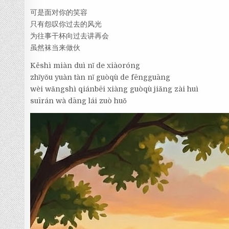
可是面对你的笑容
只有怨叹你过去的风光
为往事干杯向过去讲再会
虽然袜当来做伙
Kěshì miàn duì nǐ de xiàoróng
zhǐyǒu yuàn tàn nǐ guòqù de fēngguāng
wèi wǎngshì qiánbēi xiàng guòqù jiǎng zài huì
suīrán wà dāng lái zuò huǒ