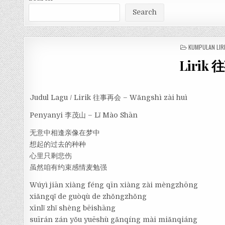
Search
POSTED
KUMPULAN LIR
IN
Lirik 
Judul Lagu / Lirik 往事再会 – Wǎngshì zài huì
Penyanyi 李茂山 – Lǐ Mào Shān
无意中相逢亲像在梦中
想起的过去的种种
心里只剩悲伤
虽然咱有约束感情麦勉强
Wúyì jiān xiàng féng qīn xiàng zài mèngzhōng
xiǎngqǐ de guòqù de zhǒngzhǒng
xīnlǐ zhǐ shèng bēishāng
suīrán zán yǒu yuēshù gǎnqíng mài miǎnqiáng