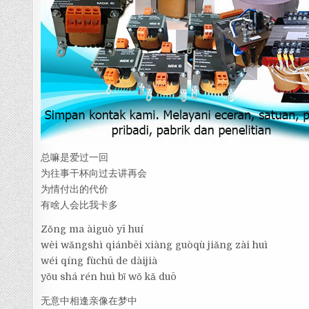
总嘛是爱过一回
为往事干杯向过去讲再会
为情付出的代价
有啥人会比我卡多
Zǒng ma àiguò yī huí
wèi wǎngshì qiánbēi xiàng guòqù jiǎng zài huì
wéi qíng fùchū de dàijià
yǒu shá rén huì bǐ wǒ kǎ duō
无意中相逢亲像在梦中