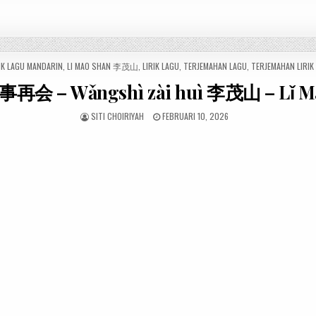
IK LAGU MANDARIN
,
LI MAO SHAN 李茂山
,
LIRIK LAGU
,
TERJEMAHAN LAGU
,
TERJEMAHAN LIRIK
往事再会 – Wǎngshì zài huì 李茂山 – Lǐ M
SITI CHOIRIYAH
FEBRUARI 10, 2026