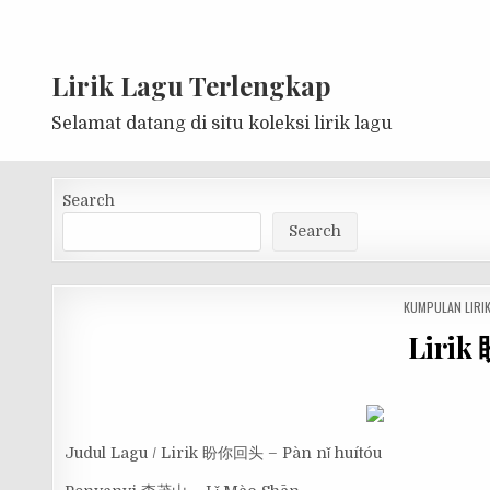
Lirik Lagu Terlengkap
Selamat datang di situ koleksi lirik lagu
Search
Search
POSTED
KUMPULAN LIRI
IN
Lirik
Judul Lagu / Lirik 盼你回头 – Pàn nǐ huítóu