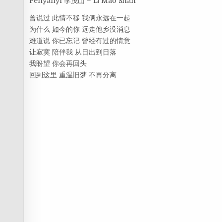
Penyanyi 李茂山 – Lǐ Mào Shān
曾说过 此情不移 我俩永远在一起
为什么 如今的你 远走他乡没消息
难道说 你已忘记 曾经有过的情意
让寂寞 陪伴我 从日出到日落
我盼望 你会再回头
回到这里 重温旧梦 不再分离