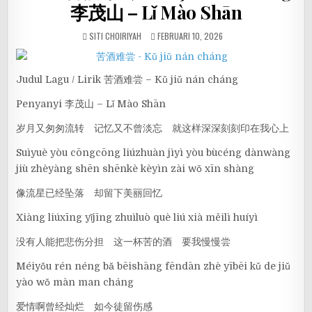
李茂山 – Lǐ Mào Shān
SITI CHOIRIYAH
FEBRUARI 10, 2026
Judul Lagu / Lirik 苦酒难尝 – Kǔ jiǔ nán cháng
Penyanyi 李茂山 – Lǐ Mào Shān
岁月又匆匆流转 记忆又不曾淡忘 就这样深深刻刻印在我心上
Suìyuè yòu cōngcōng liúzhuàn jìyì yòu bùcéng dànwàng
jiù zhèyàng shēn shēnkè kèyìn zài wǒ xīn shàng
像流星已经坠落 却留下美丽回忆
Xiàng liúxīng yǐjīng zhuìluò què liú xià měilì huíyì
没有人能把悲伤分担 这一杯苦的酒 要我慢慢尝
Méiyǒu rén néng bǎ bēishāng fēndān zhè yībēi kǔ de jiǔ
yào wǒ màn man cháng
爱情啊曾经灿烂 如今徒留伤感