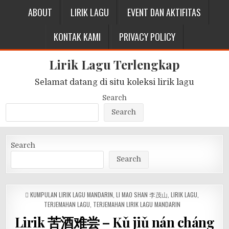
ABOUT
LIRIK LAGU
EVENT DAN AKTIFITAS
KONTAK KAMI
PRIVACY POLICY
Lirik Lagu Terlengkap
Selamat datang di situ koleksi lirik lagu
Search
Search
Search
Search
POSTED
KUMPULAN LIRIK LAGU MANDARIN
,
LI MAO SHAN 李茂山
,
LIRIK LAGU
,
IN
TERJEMAHAN LAGU
,
TERJEMAHAN LIRIK LAGU MANDARIN
Lirik 苦酒难尝 – Kǔ jiǔ nán cháng