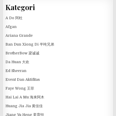
Kategori
A Do 阿杜
Afgan
Ariana Grande
Ban Dun Xiong Di 半吨兄弟
BrotherBow 梁诚诚
Da Huan 大欢
Ed Sheeran
Event Dan Aktifitas
Faye Wong 王菲
Hai Lai A Mu 海来阿木
Huang Jia Jia 黄佳佳
Jiang Yu Heng 姜育恒