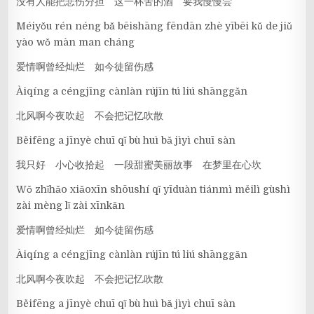
没有人能把悲伤分担 这一杯苦的酒 要我慢慢尝
Méiyǒu rén néng bǎ bēishāng fēndān zhè yībēi kǔ de jiǔ
yào wǒ màn man cháng
爱情啊曾经灿烂 如今徒留伤感
Àiqíng a céngjīng cànlàn rújīn tú liú shānggǎn
北风啊今夜吹起 不会把记忆吹散
Běifēng a jīnyè chuī qǐ bù huì bǎ jìyì chuī sàn
我只好 小心收拾起 一段甜蜜美丽故事 在梦里在心坎
Wǒ zhǐhǎo xiǎoxīn shōushí qǐ yīduàn tiánmì měilì gùshì
zài mèng lǐ zài xīnkǎn
爱情啊曾经灿烂 如今徒留伤感
Àiqíng a céngjīng cànlàn rújīn tú liú shānggǎn
北风啊今夜吹起 不会把记忆吹散
Běifēng a jīnyè chuī qǐ bù huì bǎ jìyì chuī sàn