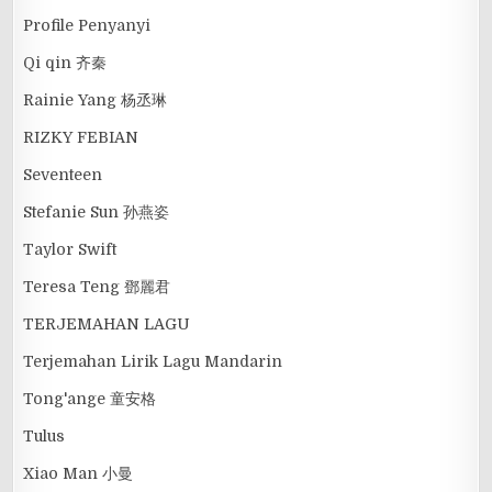
Profile Penyanyi
Qi qin 齐秦
Rainie Yang 杨丞琳
RIZKY FEBIAN
Seventeen
Stefanie Sun 孙燕姿
Taylor Swift
Teresa Teng 鄧麗君
TERJEMAHAN LAGU
Terjemahan Lirik Lagu Mandarin
Tong'ange 童安格
Tulus
Xiao Man 小曼