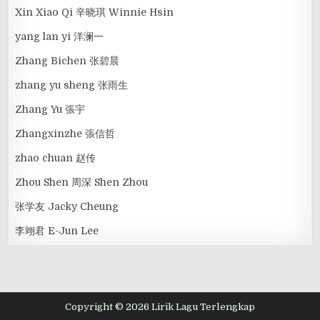
Xin Xiao Qi 辛晓琪 Winnie Hsin
yang lan yi 洋澜一
Zhang Bichen 张碧晨
zhang yu sheng 张雨生
Zhang Yu 張宇
Zhangxinzhe 張信哲
zhao chuan 赵传
Zhou Shen 周深 Shen Zhou
张学友 Jacky Cheung
李翊君 E-Jun Lee
Copyright © 2026 Lirik Lagu Terlengkap