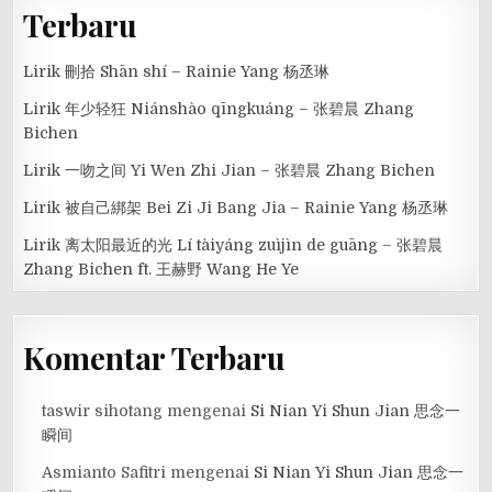
Terbaru
Lirik 刪拾 Shān shí – Rainie Yang 杨丞琳
Lirik 年少轻狂 Niánshào qīngkuáng – 张碧晨 Zhang
Bichen
Lirik 一吻之间 Yi Wen Zhi Jian – 张碧晨 Zhang Bichen
Lirik 被自己綁架 Bei Zi Ji Bang Jia – Rainie Yang 杨丞琳
Lirik 离太阳最近的光 Lí tàiyáng zuìjìn de guāng – 张碧晨
Zhang Bichen ft. 王赫野 Wang He Ye
Komentar Terbaru
taswir sihotang
mengenai
Si Nian Yi Shun Jian 思念一
瞬间
Asmianto Safitri
mengenai
Si Nian Yi Shun Jian 思念一