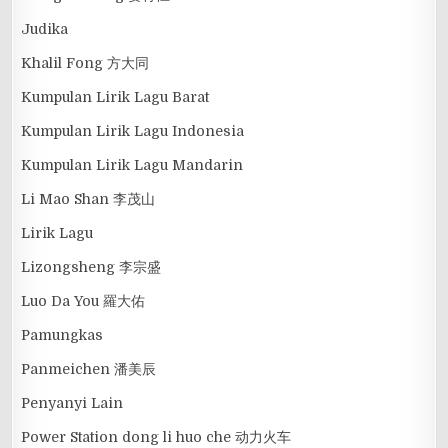
Judika
Khalil Fong 方大同
Kumpulan Lirik Lagu Barat
Kumpulan Lirik Lagu Indonesia
Kumpulan Lirik Lagu Mandarin
Li Mao Shan 李茂山
Lirik Lagu
Lizongsheng 李宗盛
Luo Da You 羅大佑
Pamungkas
Panmeichen 潘美辰
Penyanyi Lain
Power Station dong li huo che 动力火车