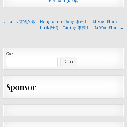
Pendam (keep)
Navigasi
← Lirik 红裙女郎 – Hóng qún nǚláng 李茂山 – Lǐ Mào Shān
pos
Lirik 離情 – Líqíng 李茂山 – Lǐ Mào Shān →
Cari
Cari
Sponsor