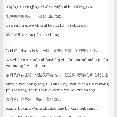
Àiqíng a céngjīng cànlàn rújīn tú liú shānggǎn
北风啊今夜吹起 不会把记忆吹散
Běifēng a jīnyè chuī qǐ bù huì bǎ jìyì chuī sàn
我只好 小心收拾起 一段甜蜜美丽故事 在梦里在心坎
Wǒ zhǐhǎo xiǎoxīn shōushí qǐ yīduàn tiánmì měilì gùshì
zài mèng lǐ zài xīnkǎn
岁月又匆匆流转 记忆又不曾淡忘 就这样深深刻刻印在我心上
Suìyuè yòu cōngcōng liúzhuàn jìyì yòu bùcéng dànwàng
jiù zhèyàng shēn shēnkè kèyìn zài wǒ xīn shàng
像流星已经坠落 却留下美丽回忆
Xiàng liúxīng yǐjīng zhuìluò què liú xià měilì huíyì