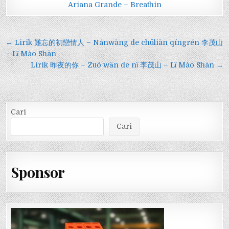
Ariana Grande – Breathin
Navigasi
← Lirik 難忘的初戀情人 – Nánwàng de chūliàn qíngrén 李茂山
pos
– Lǐ Mào Shān
Lirik 昨夜的你 – Zuó wǎn de nǐ 李茂山 – Lǐ Mào Shān →
Cari
Cari
Sponsor