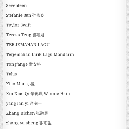
Seventeen
Stefanie Sun 孙燕姿
Taylor Swift
Teresa Teng 鄧麗君
TERJEMAHAN LAGU
Terjemahan Lirik Lagu Mandarin
Tong'ange 童安格
Tulus
Xiao Man 小曼
Xin Xiao Qi 辛晓琪 Winnie Hsin
yang lan yi 洋澜一
Zhang Bichen 张碧晨
zhang yu sheng 张雨生