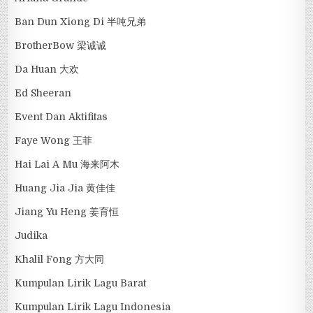
Ban Dun Xiong Di 半吨兄弟
BrotherBow 梁诚诚
Da Huan 大欢
Ed Sheeran
Event Dan Aktifitas
Faye Wong 王菲
Hai Lai A Mu 海来阿木
Huang Jia Jia 黄佳佳
Jiang Yu Heng 姜育恒
Judika
Khalil Fong 方大同
Kumpulan Lirik Lagu Barat
Kumpulan Lirik Lagu Indonesia