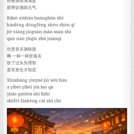
街巷酒馆满满是
群男饮酒助元气
Rìluò xīshān huánghūn shí
hánlěng dōngfēng zhèn zhèn qǐ
jiē xiàng jiǔguǎn mǎn mǎn shì
qún nán yǐnjiǔ zhù yuánqì
欣赏音乐酒味甜
啊 一杯一杯饮落去
饮了过头失理智
是非发生才知迟
Xīnshǎng yīnyuè jiǔ wèi tián
a yībēi yībēi yǐn luò qù
yǐnle guòtóu shī lǐzhì
shìfēi fāshēng cái zhī chí