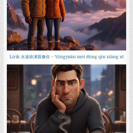
Lirik 永遠袂凍親像你 – Yǒngyuǎn mèi dòng qīn xiàng nǐ