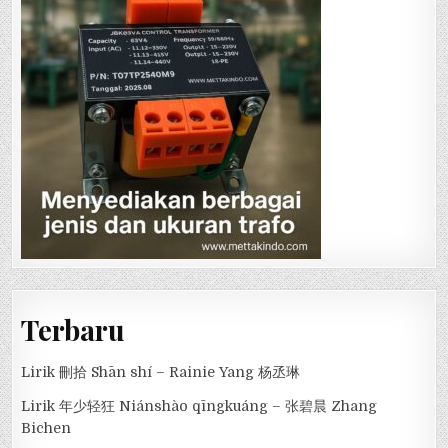
Terbaru
Lirik 刪拾 Shān shí – Rainie Yang 杨丞琳
Lirik 年少轻狂 Niánshào qīngkuáng – 张碧晨 Zhang
Bichen