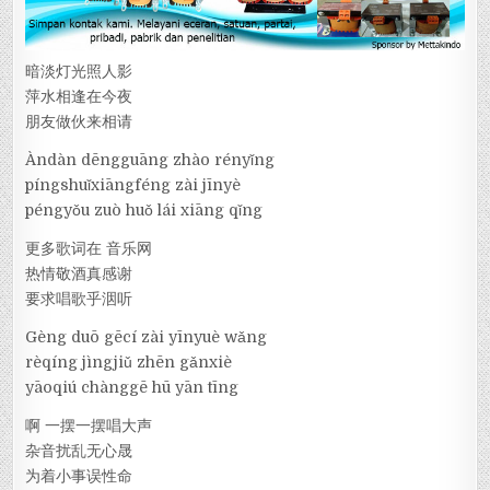
暗淡灯光照人影
萍水相逢在今夜
朋友做伙来相请
Àndàn dēngguāng zhào rényǐng
píngshuǐxiāngféng zài jīnyè
péngyǒu zuò huǒ lái xiāng qǐng
更多歌词在 音乐网
热情敬酒真感谢
要求唱歌乎洇听
Gèng duō gēcí zài yīnyuè wǎng
rèqíng jìngjiǔ zhēn gǎnxiè
yāoqiú chànggē hū yān tīng
啊 一摆一摆唱大声
杂音扰乱无心晟
为着小事误性命