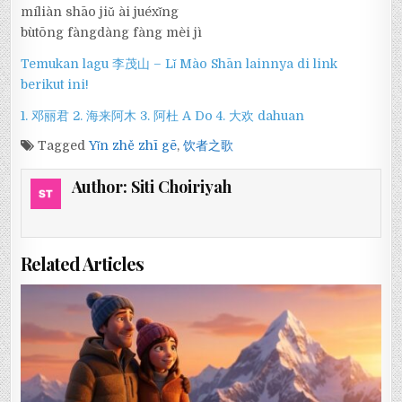
míliàn shāo jiǔ ài juéxǐng
bùtōng fàngdàng fàng mèi jì
Temukan lagu 李茂山 – Lǐ Mào Shān lainnya di link
berikut ini!
1. 邓丽君
2. 海来阿木
3. 阿杜 A Do
4. 大欢 dahuan
Tagged
Yǐn zhě zhī gē
,
饮者之歌
Author:
Siti Choiriyah
Related Articles