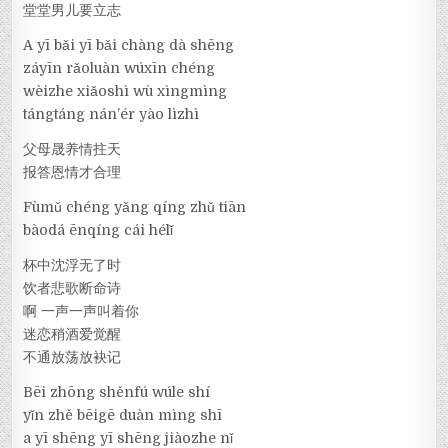
堂堂男儿要立志
A yī bǎi yī bǎi chàng dà shēng
záyīn rǎoluàn wúxīn chéng
wèizhe xiǎoshì wù xìngmìng
tángtáng nán’ér yào lìzhì
父母晟养情拄天
报答恩情才合理
Fùmǔ chéng yǎng qíng zhǔ tiān
bàodá ēnqíng cái hélǐ
杯中沈浮无了时
饮者悲歌断命诗
啊 一声一声叫着你
迷恋稍酒爱觉醒
不通放荡放袂记
Bēi zhōng shěnfú wúle shí
yǐn zhě bēigē duàn mìng shī
a yī shēng yī shēng jiàozhe nǐ