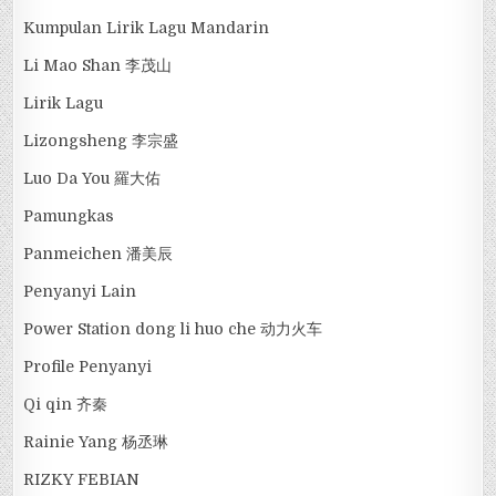
Kumpulan Lirik Lagu Mandarin
Li Mao Shan 李茂山
Lirik Lagu
Lizongsheng 李宗盛
Luo Da You 羅大佑
Pamungkas
Panmeichen 潘美辰
Penyanyi Lain
Power Station dong li huo che 动力火车
Profile Penyanyi
Qi qin 齐秦
Rainie Yang 杨丞琳
RIZKY FEBIAN