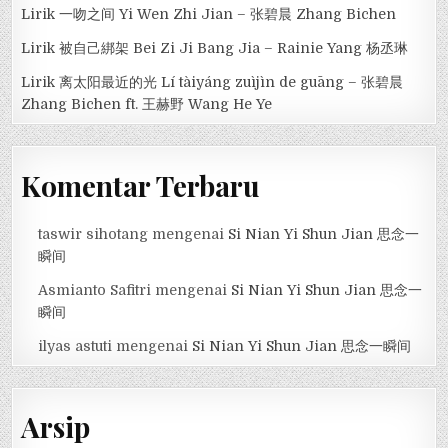
Lirik 一吻之间 Yi Wen Zhi Jian – 张碧晨 Zhang Bichen
Lirik 被自己綁架 Bei Zi Ji Bang Jia – Rainie Yang 杨丞琳
Lirik 离太阳最近的光 Lí tàiyáng zuìjìn de guāng – 张碧晨
Zhang Bichen ft. 王赫野 Wang He Ye
Komentar Terbaru
taswir sihotang
mengenai
Si Nian Yi Shun Jian 思念一
瞬间
Asmianto Safitri
mengenai
Si Nian Yi Shun Jian 思念一
瞬间
ilyas astuti
mengenai
Si Nian Yi Shun Jian 思念一瞬间
Arsip