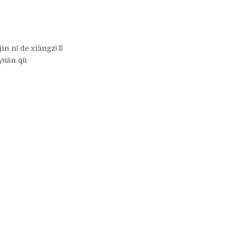
n nǐ de xiāngzǐ lǐ
 yuǎn qù