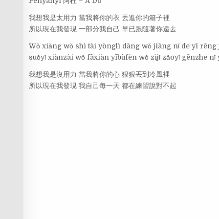
Penyanyi 阿杜 – A Do
我想我是太用力 當我將你的衣 丟進你的箱子裡
所以現在我發現 一部分我自己 早已跟隨著你遠去
Wǒ xiǎng wǒ shì tài yònglì dāng wǒ jiāng nǐ de yī rēng jì
suǒyǐ xiànzài wǒ fāxiàn yībùfèn wǒ zìjǐ zǎoyǐ gēnzhe nǐ
我想我是沒用力 當我將你的心 狠狠丟到冷風裡
所以現在我發現 我自己每一天 都在練習說對不起