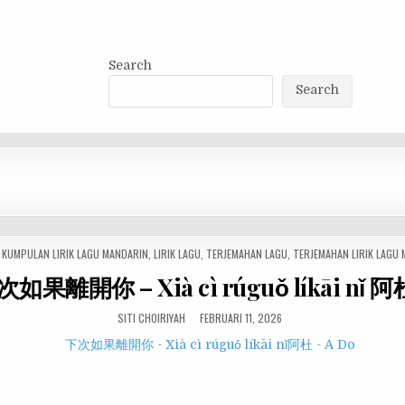
Search
Search
,
KUMPULAN LIRIK LAGU MANDARIN
,
LIRIK LAGU
,
TERJEMAHAN LAGU
,
TERJEMAHAN LIRIK LAGU
下次如果離開你 – Xià cì rúguǒ líkāi nǐ 阿杜
SITI CHOIRIYAH
FEBRUARI 11, 2026