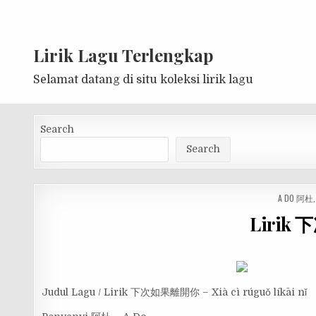
Lirik Lagu Terlengkap
Selamat datang di situ koleksi lirik lagu
Search
Search
POSTED
A DO 阿杜
IN
Lirik 
Judul Lagu / Lirik 下次如果離開你 – Xià cì rúguǒ líkāi nǐ