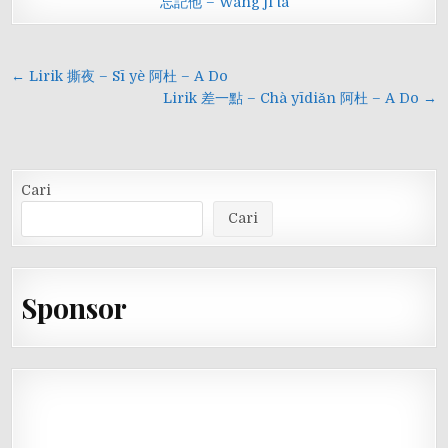
忘記他 – Wàng jì tā
Navigasi
← Lirik 撕夜 – Sī yè 阿杜 – A Do
pos
Lirik 差一點 – Chà yīdiǎn 阿杜 – A Do →
Cari
Cari
Sponsor