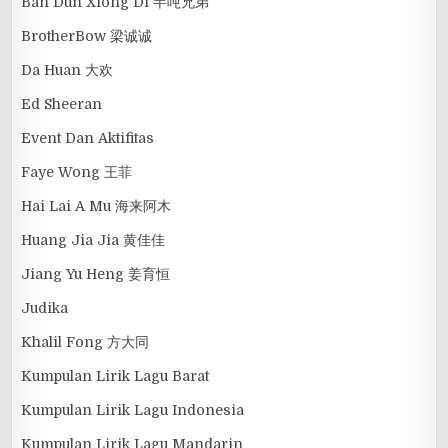
Ban Dun Xiong Di 半吨兄弟
BrotherBow 梁诚诚
Da Huan 大欢
Ed Sheeran
Event Dan Aktifitas
Faye Wong 王菲
Hai Lai A Mu 海来阿木
Huang Jia Jia 黄佳佳
Jiang Yu Heng 姜育恒
Judika
Khalil Fong 方大同
Kumpulan Lirik Lagu Barat
Kumpulan Lirik Lagu Indonesia
Kumpulan Lirik Lagu Mandarin