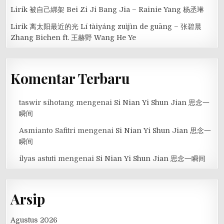
Lirik 被自己綁架 Bei Zi Ji Bang Jia – Rainie Yang 杨丞琳
Lirik 离太阳最近的光 Lí tàiyáng zuìjìn de guāng – 张碧晨
Zhang Bichen ft. 王赫野 Wang He Ye
Komentar Terbaru
taswir sihotang
mengenai
Si Nian Yi Shun Jian 思念一
瞬间
Asmianto Safitri
mengenai
Si Nian Yi Shun Jian 思念一
瞬间
ilyas astuti
mengenai
Si Nian Yi Shun Jian 思念一瞬间
Arsip
Agustus 2026