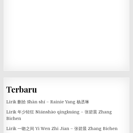
Terbaru
Lirik 刪拾 Shān shí – Rainie Yang 杨丞琳
Lirik 年少轻狂 Niánshào qīngkuáng – 张碧晨 Zhang
Bichen
Lirik 一吻之间 Yi Wen Zhi Jian – 张碧晨 Zhang Bichen