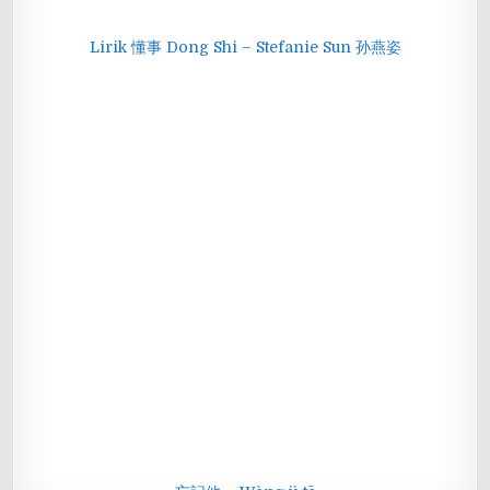
Lirik 懂事 Dong Shi – Stefanie Sun 孙燕姿