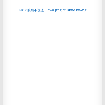
Lirik 眼睛不说谎 – Yǎn jīng bù shuō huǎng