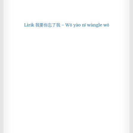
Lirik 我要你忘了我 – Wǒ yào nǐ wàngle wǒ