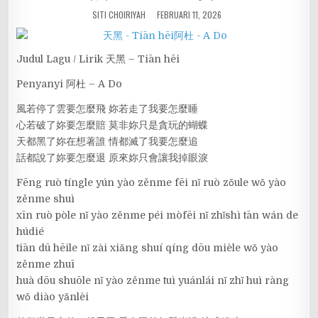
SITI CHOIRIYAH
FEBRUARI 11, 2026
Judul Lagu / Lirik 天黑 – Tiān hēi
Penyanyi 阿杜 – A Do
風若停了雲要怎麼飛 妳若走了我要怎麼睡
心若破了妳要怎麼賠 莫非妳只是貪玩的蝴蝶
天都黑了妳在想著誰 情都滅了我要怎麼追
話都說了妳要怎麼退 原來妳只會讓我掉眼淚
Fēng ruò tíngle yún yào zěnme fēi nǐ ruò zǒule wǒ yào
zěnme shuì
xīn ruò pòle nǐ yào zěnme péi mòfēi nǐ zhǐshì tān wán de
húdié
tiān dū hēile nǐ zài xiǎng shuí qíng dōu mièle wǒ yào
zěnme zhuī
huà dōu shuōle nǐ yào zěnme tuì yuánlái nǐ zhǐ huì ràng
wǒ diào yǎnlèi