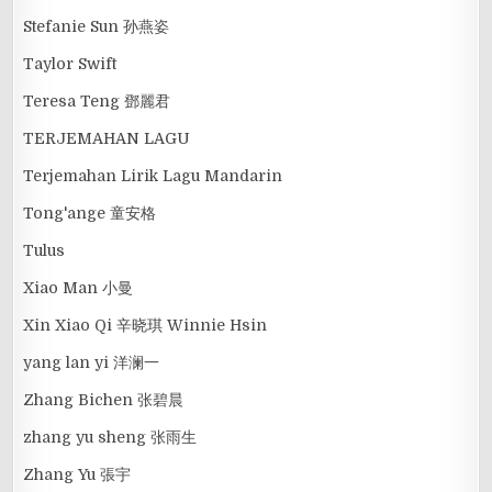
Stefanie Sun 孙燕姿
Taylor Swift
Teresa Teng 鄧麗君
TERJEMAHAN LAGU
Terjemahan Lirik Lagu Mandarin
Tong'ange 童安格
Tulus
Xiao Man 小曼
Xin Xiao Qi 辛晓琪 Winnie Hsin
yang lan yi 洋澜一
Zhang Bichen 张碧晨
zhang yu sheng 张雨生
Zhang Yu 張宇