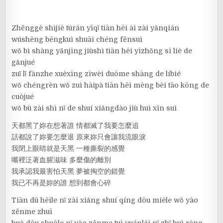
Zhěnggè shìjiè túrán yīqǐ tiān hēi ài zài yǎnqián
wúshēng bēngkuì shuāi chéng fěnsuì
wǒ bì shàng yǎnjīng jiùshì tiān hēi yīzhǒng sī liè de
gǎnjué
zuǐ lǐ fànzhe xuèxīng zīwèi duōme shāng de líbié
wǒ chéngrèn wǒ zuì hàipà tiān hēi mèng bèi tāo kōng de
cuòjué
wǒ bù zài shì nǐ de shuí xiǎngdào jiù huì xīn suì
天都黑了妳在想著誰 情都滅了我要怎麼追
話都說了妳要怎麼退 原來妳只會讓我流眼淚
我閉上眼睛就是天黑 一種撕裂的感覺
嘴裡泛著血腥滋味 多麼傷的離別
我承認我最害怕天黑 夢被掏空的錯覺
我已不再是妳的誰 想到都會心碎
Tiān dū hēile nǐ zài xiǎng shuí qíng dōu mièle wǒ yào
zěnme zhuī
huà dōu shuōle nǐ yào zěnme tuì yuánlái nǐ zhǐ huì ràng