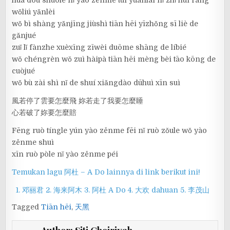
wǒliú yǎnlèi
wǒ bì shàng yǎnjīng jiùshì tiān hēi yīzhǒng sī liè de
gǎnjué
zuǐ lǐ fànzhe xuèxīng zīwèi duōme shāng de líbié
wǒ chéngrèn wǒ zuì hàipà tiān hēi mèng bèi tāo kōng de
cuòjué
wǒ bù zài shì nǐ de shuí xiǎngdào dūhuì xīn suì
風若停了雲要怎麼飛 妳若走了我要怎麼睡
心若破了妳要怎麼賠
Fēng ruò tíngle yún yào zěnme fēi nǐ ruò zǒule wǒ yào
zěnme shuì
xīn ruò pòle nǐ yào zěnme péi
Temukan lagu 阿杜 – A Do lainnya di link berikut ini!
1. 邓丽君
2. 海来阿木
3. 阿杜 A Do
4. 大欢 dahuan
5. 李茂山
Tagged
Tiān hēi
,
天黑