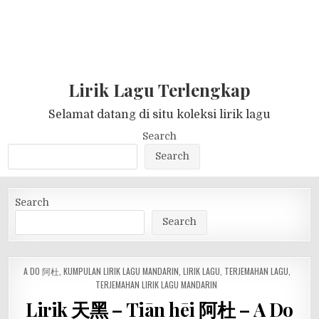
Lirik Lagu Terlengkap
Selamat datang di situ koleksi lirik lagu
Search
Search
Search
Search
POSTED
A DO 阿杜
,
KUMPULAN LIRIK LAGU MANDARIN
,
LIRIK LAGU
,
TERJEMAHAN LAGU
,
IN
TERJEMAHAN LIRIK LAGU MANDARIN
Lirik 天黑 – Tiān hēi 阿杜 – A Do