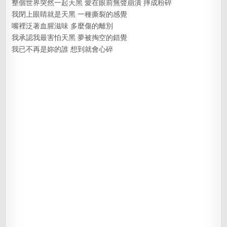
整個世界突然一起天黑 愛在眼前無聲崩潰 摔成粉碎
我閉上眼睛就是天黑 一種撕裂的感覺
嘴裡泛著血腥滋味 多麼傷的離別
我承認我最害怕天黑 夢被掏空的錯覺
我已不再是妳的誰 想到就會心碎