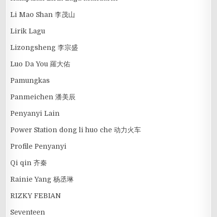
Li Mao Shan 李茂山
Lirik Lagu
Lizongsheng 李宗盛
Luo Da You 羅大佑
Pamungkas
Panmeichen 潘美辰
Penyanyi Lain
Power Station dong li huo che 动力火车
Profile Penyanyi
Qi qin 齐秦
Rainie Yang 杨丞琳
RIZKY FEBIAN
Seventeen