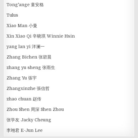
Tong'ange 童安格
Tulus
Xiao Man 小曼
Xin Xiao Qi 辛晓琪 Winnie Hsin
yang lan yi 洋澜一
Zhang Bichen 张碧晨
zhang yu sheng 张雨生
Zhang Yu 張宇
Zhangxinzhe 張信哲
zhao chuan 赵传
Zhou Shen 周深 Shen Zhou
张学友 Jacky Cheung
李翊君 E-Jun Lee