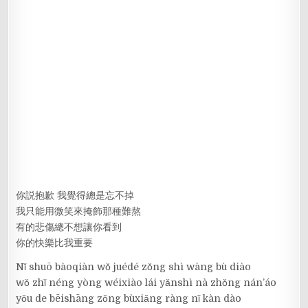
你説抱歉 我覺得總是忘不掉
我只能用微笑來掩飾那種難熬
有的悲傷總不想讓你看到
你的快樂比我重要
Nǐ shuō bàoqiàn wǒ juédé zǒng shì wàng bù diào
wǒ zhǐ néng yòng wéixiào lái yǎnshì nà zhǒng nán’áo
yǒu de bēishāng zǒng bùxiǎng ràng nǐ kàn dào