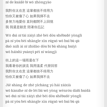
nǐ de kuàilè bǐ wǒ zhòngyào
我對你太在意 這輩都捨不得用力
怕你又被傷了心 如果我揮不去
多努力地愛你 直到都閉不上回憶
我 我還是願意 陪著你忘記
Wǒ duì nǐ tài zàiyì zhè bèi dōu shěbudé yònglì
pà nǐ yòu bèi shāngle xīn rúguǒ wǒ huī bù qù
duō nǔlì ài nǐ zhídào dōu bì bù shàng huíyì
wǒ háishì yuànyì péi nǐ wàngjì
街上的這一場雨還在下
我看著你的淚流 我用溫柔 代替回答
我對你太在意 這輩都捨不得用力
怕你又被傷了心 如果我揮不去
Jiē shàng de zhè yīchǎng yǔ hái zàixià
wǒ kànzhe nǐ de lèi liú wǒ yòng wēnróu dàitì huídá
wǒ duì nǐ tài zàiyì zhè bèi dōu shěbudé yònglì
pà nǐ yòu bèi shāngle xīn rúguǒ wǒ huī bù qù