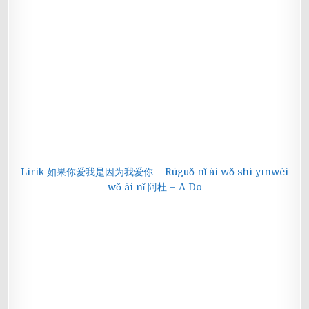
Lirik 如果你爱我是因为我爱你 – Rúguǒ nǐ ài wǒ shì yīnwèi
wǒ ài nǐ 阿杜 – A Do