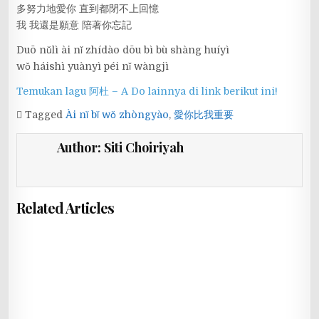
多努力地愛你 直到都閉不上回憶
我 我還是願意 陪著你忘記
Duō nǔlì ài nǐ zhídào dōu bì bù shàng huíyì
wǒ háishì yuànyì péi nǐ wàngjì
Temukan lagu 阿杜 – A Do lainnya di link berikut ini!
Tagged
Ài nǐ bǐ wǒ zhòngyào
,
愛你比我重要
Author:
Siti Choiriyah
Related Articles