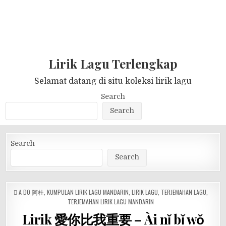
Lirik Lagu Terlengkap
Selamat datang di situ koleksi lirik lagu
Search
Search
Search
Search
POSTED
A DO 阿杜
,
KUMPULAN LIRIK LAGU MANDARIN
,
LIRIK LAGU
,
TERJEMAHAN LAGU
,
IN
TERJEMAHAN LIRIK LAGU MANDARIN
Lirik 愛你比我重要 – Ài nǐ bǐ wǒ