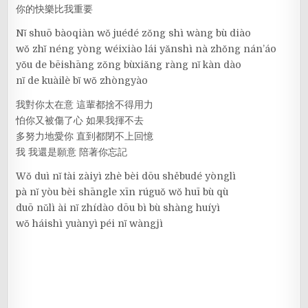
你的快樂比我重要
Nǐ shuō bàoqiàn wǒ juédé zǒng shì wàng bù diào
wǒ zhǐ néng yòng wéixiào lái yǎnshì nà zhǒng nán’áo
yǒu de bēishāng zǒng bùxiǎng ràng nǐ kàn dào
nǐ de kuàilè bǐ wǒ zhòngyào
我對你太在意 這輩都捨不得用力
怕你又被傷了心 如果我揮不去
多努力地愛你 直到都閉不上回憶
我 我還是願意 陪著你忘記
Wǒ duì nǐ tài zàiyì zhè bèi dōu shěbudé yònglì
pà nǐ yòu bèi shāngle xīn rúguǒ wǒ huī bù qù
duō nǔlì ài nǐ zhídào dōu bì bù shàng huíyì
wǒ háishì yuànyì péi nǐ wàngjì