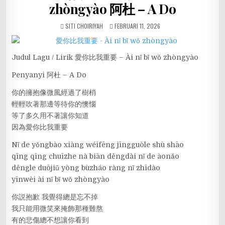
zhòngyào 阿杜 – A Do
SITI CHOIRIYAH
FEBRUARI 11, 2026
Judul Lagu / Lirik 愛你比我重要 – Ài nǐ bǐ wǒ zhòngyào
Penyanyi 阿杜 – A Do
你的擁抱像微風經過了樹梢
輕輕吹著那邊等待你的懊惱
等了多久用不著讓你知道
因為愛你比我重要
Nǐ de yǒngbào xiàng wéifēng jīngguòle shù shāo
qīng qīng chuīzhe nà biān děngdài nǐ de àonǎo
děngle duōjiǔ yòng bùzháo ràng nǐ zhīdào
yīnwèi ài nǐ bǐ wǒ zhòngyào
你説抱歉 我覺得總是忘不掉
我只能用微笑來掩飾那種難熬
有的悲傷總不想讓你看到