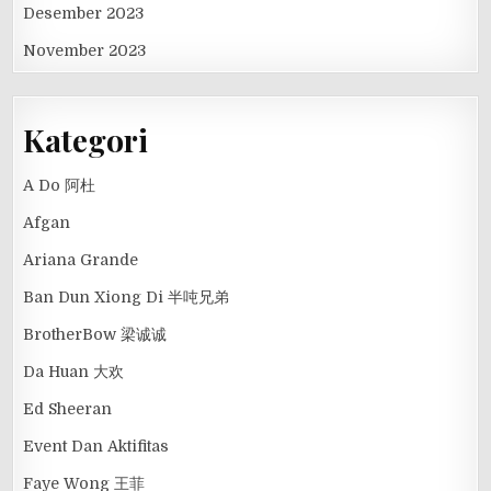
Desember 2023
November 2023
Kategori
A Do 阿杜
Afgan
Ariana Grande
Ban Dun Xiong Di 半吨兄弟
BrotherBow 梁诚诚
Da Huan 大欢
Ed Sheeran
Event Dan Aktifitas
Faye Wong 王菲