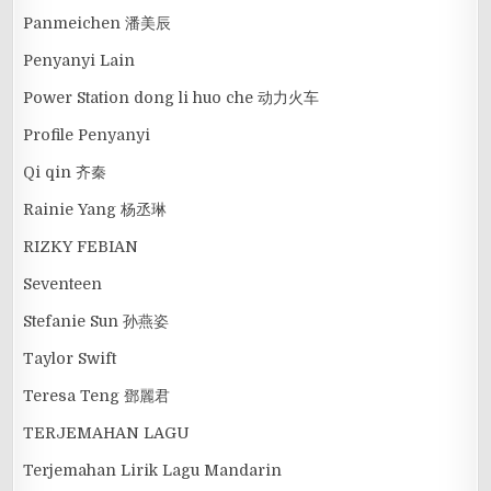
Panmeichen 潘美辰
Penyanyi Lain
Power Station dong li huo che 动力火车
Profile Penyanyi
Qi qin 齐秦
Rainie Yang 杨丞琳
RIZKY FEBIAN
Seventeen
Stefanie Sun 孙燕姿
Taylor Swift
Teresa Teng 鄧麗君
TERJEMAHAN LAGU
Terjemahan Lirik Lagu Mandarin