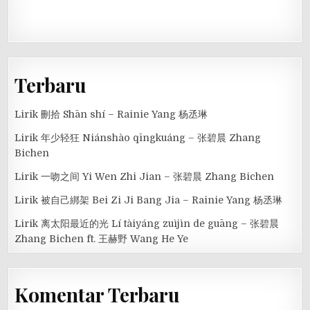
Terbaru
Lirik 刪拾 Shān shí – Rainie Yang 杨丞琳
Lirik 年少轻狂 Niánshào qīngkuáng – 张碧晨 Zhang
Bichen
Lirik 一吻之间 Yi Wen Zhi Jian – 张碧晨 Zhang Bichen
Lirik 被自己綁架 Bei Zi Ji Bang Jia – Rainie Yang 杨丞琳
Lirik 离太阳最近的光 Lí tàiyáng zuìjìn de guāng – 张碧晨
Zhang Bichen ft. 王赫野 Wang He Ye
Komentar Terbaru