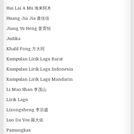
Hai Lai A Mu 海来阿木
Huang Jia Jia 黄佳佳
Jiang Yu Heng 姜育恒
Judika
Khalil Fong 方大同
Kumpulan Lirik Lagu Barat
Kumpulan Lirik Lagu Indonesia
Kumpulan Lirik Lagu Mandarin
Li Mao Shan 李茂山
Lirik Lagu
Lizongsheng 李宗盛
Luo Da You 羅大佑
Pamungkas