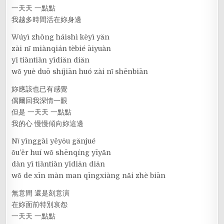
一天天 一點點
我越多時間活在妳身邊
Wúyì zhōng háishì kèyì yǎn
zài nǐ miànqián tèbié āiyuàn
yī tiāntiān yīdiǎn diǎn
wǒ yuè duō shíjiān huó zài nǐ shēnbiān
妳應該也已有感覺
偶爾回我深情一眼
但是 一天天 一點點
我的心 慢慢傾向妳這邊
Nǐ yīnggāi yěyǒu gǎnjué
ǒu’ěr huí wǒ shēnqíng yīyǎn
dàn yī tiāntiān yīdiǎn diǎn
wǒ de xīn màn man qīngxiàng nǎi zhè biān
無意間 還是刻意演
在妳面前特別哀怨
一天天 一點點