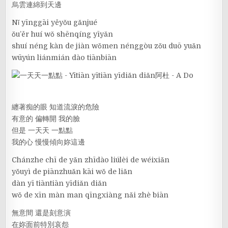
烏雲連綿到天邊
Nǐ yīnggāi yěyǒu gǎnjué
ǒu’ěr huí wǒ shēnqíng yīyǎn
shuí néng kàn de jiàn wǒmen nénggòu zǒu duō yuǎn
wūyún liánmián dào tiānbiān
纏著痴的眼 知道流淚的危險
有意的 偏轉開 我的臉
但是 一天天 一點點
我的心 慢慢傾向妳這邊
Chánzhe chī de yǎn zhīdào liúlèi de wéixiǎn
yǒuyì de piānzhuǎn kāi wǒ de liǎn
dàn yī tiāntiān yīdiǎn diǎn
wǒ de xīn màn man qīngxiàng nǎi zhè biān
無意間 還是刻意演
在妳面前特別哀怨