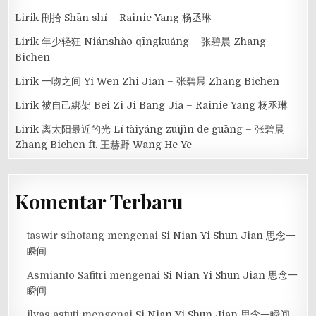
Lirik 刪拾 Shān shí – Rainie Yang 杨丞琳
Lirik 年少轻狂 Niánshào qīngkuáng – 张碧晨 Zhang
Bichen
Lirik 一吻之间 Yi Wen Zhi Jian – 张碧晨 Zhang Bichen
Lirik 被自己綁架 Bei Zi Ji Bang Jia – Rainie Yang 杨丞琳
Lirik 离太阳最近的光 Lí tàiyáng zuìjìn de guāng – 张碧晨
Zhang Bichen ft. 王赫野 Wang He Ye
Komentar Terbaru
taswir sihotang
mengenai
Si Nian Yi Shun Jian 思念一
瞬间
Asmianto Safitri
mengenai
Si Nian Yi Shun Jian 思念一
瞬间
ilyas astuti
mengenai
Si Nian Yi Shun Jian 思念一瞬间