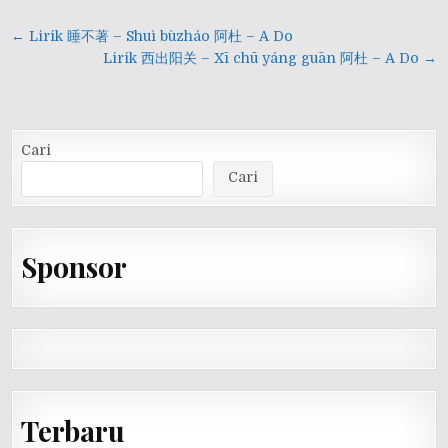
Navigasi
← Lirik 睡不著 – Shuì bùzháo 阿杜 – A Do
pos
Lirik 西出阳关 – Xī chū yáng guān 阿杜 – A Do →
Cari
Cari
Sponsor
Terbaru