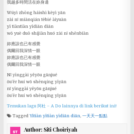
我越多時間活在妳身邊
Wúyì zhōng háishì kèyì yǎn
zài nǐ miànqián tèbié āiyuàn
yī tiāntiān yīdiǎn diǎn
wǒ yuè duō shíjiān huó zài nǐ shēnbiān
妳應該也已有感覺
偶爾回我深情一眼
妳應該也已有感覺
偶爾回我深情一眼
Nǐ yīnggāi yěyǒu gǎnjué
ǒu’ěr huí wǒ shēnqíng yīyǎn
nǐ yīnggāi yěyǒu gǎnjué
ǒu’ěr huí wǒ shēnqíng yīyǎn
Temukan lagu 阿杜 – A Do lainnya di link berikut ini!
Tagged
Yītiān yītiān yīdiǎn diǎn
,
一天天一點點
Author:
Siti Choiriyah