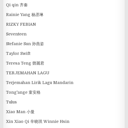
Qi qin 齐秦
Rainie Yang 杨丞琳
RIZKY FEBIAN
Seventeen
Stefanie Sun 孙燕姿
Taylor Swift
Teresa Teng 鄧麗君
TERJEMAHAN LAGU
Terjemahan Lirik Lagu Mandarin
Tong'ange 童安格
Tulus
Xiao Man 小曼
Xin Xiao Qi 辛晓琪 Winnie Hsin