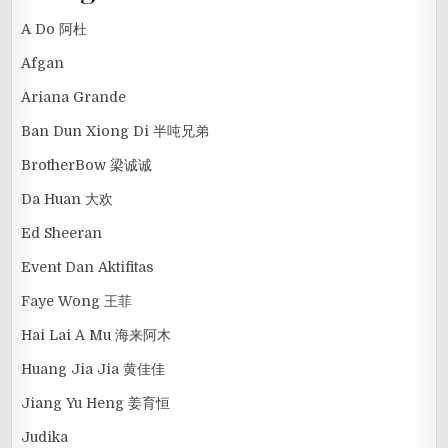
A Do 阿杜
Afgan
Ariana Grande
Ban Dun Xiong Di 半吨兄弟
BrotherBow 梁诚诚
Da Huan 大欢
Ed Sheeran
Event Dan Aktifitas
Faye Wong 王菲
Hai Lai A Mu 海来阿木
Huang Jia Jia 黄佳佳
Jiang Yu Heng 姜育恒
Judika