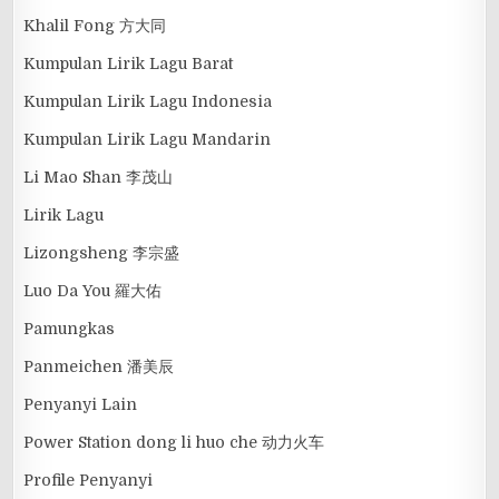
Khalil Fong 方大同
Kumpulan Lirik Lagu Barat
Kumpulan Lirik Lagu Indonesia
Kumpulan Lirik Lagu Mandarin
Li Mao Shan 李茂山
Lirik Lagu
Lizongsheng 李宗盛
Luo Da You 羅大佑
Pamungkas
Panmeichen 潘美辰
Penyanyi Lain
Power Station dong li huo che 动力火车
Profile Penyanyi