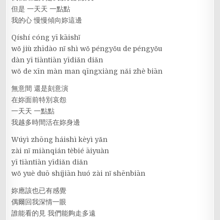
但是 一天天 一點點
我的心 慢慢傾向妳這邊
Qíshí cóng yī kāishǐ
wǒ jiù zhīdào nǐ shì wǒ péngyǒu de péngyǒu
dàn yī tiāntiān yīdiǎn diǎn
wǒ de xīn màn man qīngxiàng nǎi zhè biān
無意間 還是刻意演
在妳面前特別哀怨
一天天 一點點
我越多時間活在妳身邊
Wúyì zhōng háishì kèyì yǎn
zài nǐ miànqián tèbié āiyuàn
yī tiāntiān yīdiǎn diǎn
wǒ yuè duō shíjiān huó zài nǐ shēnbiān
妳應該也已有感覺
偶爾回我深情一眼
誰能看的見 我們能夠走多遠