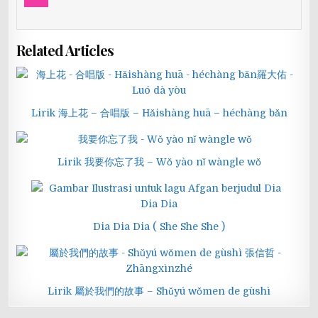
Related Articles
Lirik 海上花 – 合唱版 – Hǎishàng huā – héchàng bǎn
Lirik 我要你忘了我 – Wǒ yào nǐ wàngle wǒ
Dia Dia Dia ( She She She )
Lirik 屬於我們的故事 – Shǔyú wǒmen de gùshì