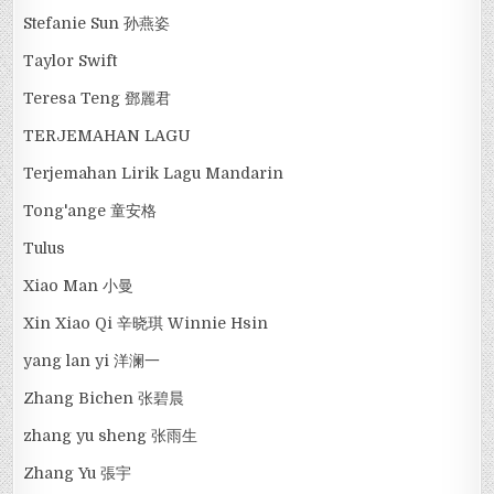
Stefanie Sun 孙燕姿
Taylor Swift
Teresa Teng 鄧麗君
TERJEMAHAN LAGU
Terjemahan Lirik Lagu Mandarin
Tong'ange 童安格
Tulus
Xiao Man 小曼
Xin Xiao Qi 辛晓琪 Winnie Hsin
yang lan yi 洋澜一
Zhang Bichen 张碧晨
zhang yu sheng 张雨生
Zhang Yu 張宇