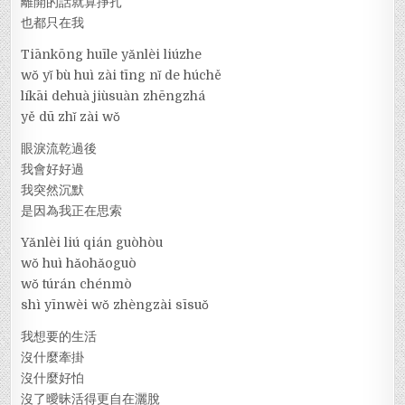
離開的話就算掙扎
也都只在我
Tiānkōng huīle yǎnlèi liúzhe
wǒ yǐ bù huì zài tīng nǐ de húchě
líkāi dehuà jiùsuàn zhēngzhá
yě dū zhǐ zài wǒ
眼淚流乾過後
我會好好過
我突然沉默
是因為我正在思索
Yǎnlèi liú qián guòhòu
wǒ huì hǎohǎoguò
wǒ túrán chénmò
shì yīnwèi wǒ zhèngzài sīsuǒ
我想要的生活
沒什麼牽掛
沒什麼好怕
沒了曖昧活得更自在灑脫