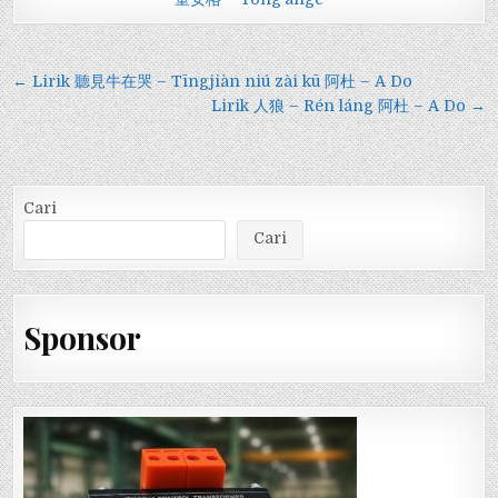
Navigasi
← Lirik 聽見牛在哭 – Tīngjiàn niú zài kū 阿杜 – A Do
pos
Lirik 人狼 – Rén láng 阿杜 – A Do →
Cari
Cari
Sponsor