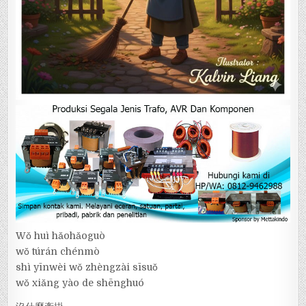
Wǒ huì hǎohǎoguò
wǒ túrán chénmò
shì yīnwèi wǒ zhèngzài sīsuǒ
wǒ xiǎng yào de shēnghuó