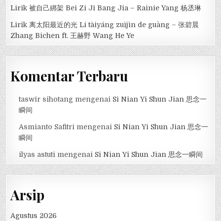
Lirik 被自己綁架 Bei Zi Ji Bang Jia – Rainie Yang 杨丞琳
Lirik 离太阳最近的光 Lí tàiyáng zuìjìn de guāng – 张碧晨
Zhang Bichen ft. 王赫野 Wang He Ye
Komentar Terbaru
taswir sihotang
mengenai
Si Nian Yi Shun Jian 思念一
瞬间
Asmianto Safitri
mengenai
Si Nian Yi Shun Jian 思念一
瞬间
ilyas astuti
mengenai
Si Nian Yi Shun Jian 思念一瞬间
Arsip
Agustus 2026