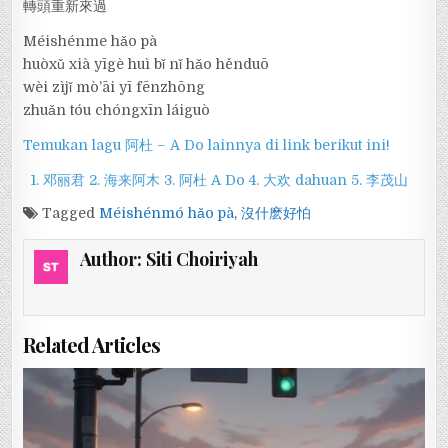
轉頭重新來過
Méishénme hǎo pà
huòxǔ xià yīgè huì bǐ nǐ hǎo hěnduō
wèi zìjǐ mò’āi yī fēnzhōng
zhuǎn tóu chóngxīn láiguò
Temukan lagu 阿杜 – A Do lainnya di link berikut ini!
1. 邓丽君
2. 海来阿木
3. 阿杜 A Do
4. 大欢 dahuan
5. 李茂山
Tagged
Méishénmó hǎo pà
,
沒什麽好怕
Author:
Siti Choiriyah
Related Articles