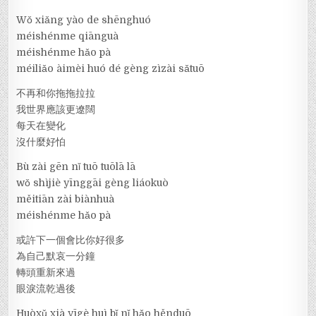
Wǒ xiǎng yào de shēnghuó
méishénme qiānguà
méishénme hǎo pà
méiliǎo àimèi huó dé gèng zìzài sǎtuō
不再和你拖拖拉拉
我世界應該更遼闊
每天在變化
沒什麼好怕
Bù zài gēn nǐ tuō tuōlā lā
wǒ shìjiè yīnggāi gèng liáokuò
měitiān zài biànhuà
méishénme hǎo pà
或許下一個會比你好很多
為自己默哀一分鐘
轉頭重新來過
眼淚流乾過後
Huòxǔ xià yīgè huì bǐ nǐ hǎo hěnduō