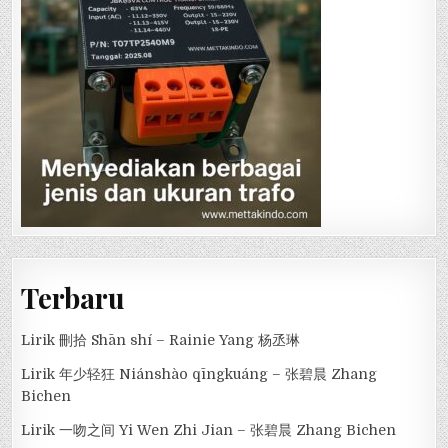
Terbaru
Lirik 刪拾 Shān shí – Rainie Yang 杨丞琳
Lirik 年少轻狂 Niánshào qīngkuáng – 张碧晨 Zhang
Bichen
Lirik 一吻之间 Yi Wen Zhi Jian – 张碧晨 Zhang Bichen