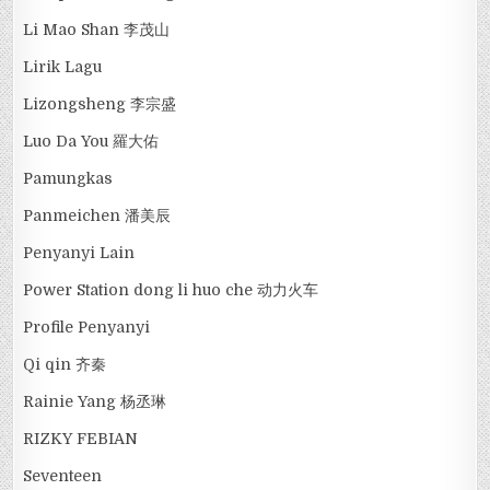
Li Mao Shan 李茂山
Lirik Lagu
Lizongsheng 李宗盛
Luo Da You 羅大佑
Pamungkas
Panmeichen 潘美辰
Penyanyi Lain
Power Station dong li huo che 动力火车
Profile Penyanyi
Qi qin 齐秦
Rainie Yang 杨丞琳
RIZKY FEBIAN
Seventeen