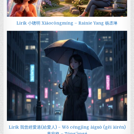
Lirik 小聰明 Xiǎocōngmíng – Rainie Yang 杨丞琳
Lirik 我曾經愛過(給愛人) – Wǒ céngjīng àiguò (gěi àirén)
童安格 – Tóng’āngé