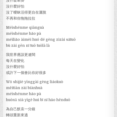
沒什麼牽掛
沒什麼好怕
沒了曖昧活得更自在灑脫
不再和你拖拖拉拉
Méishénme qiānguà
méishénme hǎo pà
méiliǎo àimèi huó dé gèng zìzài sǎtuō
bù zài gēn nǐ tuō tuōlā lā
我世界應該更遼闊
每天在變化
沒什麼好怕
或許下一個會比你好很多
Wǒ shìjiè yīnggāi gèng liáokuò
měitiān zài biànhuà
méishénme hǎo pà
huòxǔ xià yīgè huì bǐ nǐ hǎo hěnduō
為自己默哀一分鐘
轉頭重新來過