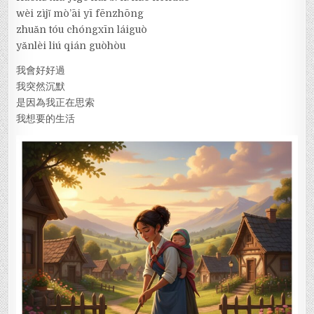
wèi zìjǐ mò’āi yī fēnzhōng
zhuǎn tóu chóngxīn láiguò
yǎnlèi liú qián guòhòu
我會好好過
我突然沉默
是因為我正在思索
我想要的生活