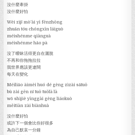
沒什麼牽掛
沒什麼好怕
Wèi zìjǐ mò’āi yī fēnzhōng
zhuǎn tóu chóngxīn láiguò
méishénme qiānguà
méishénme hǎo pà
沒了曖昧活得更自在灑脫
不再和你拖拖拉拉
我世界應該更遼闊
每天在變化
Méiliǎo àimèi huó dé gèng zìzài sǎtuō
bù zài gēn nǐ tuō tuōlā lā
wǒ shìjiè yīnggāi gèng liáokuò
měitiān zài biànhuà
沒什麼好怕
或許下一個會比你好很多
為自己默哀一分鐘