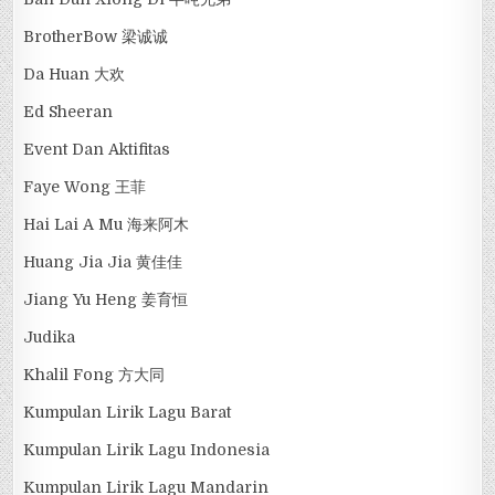
BrotherBow 梁诚诚
Da Huan 大欢
Ed Sheeran
Event Dan Aktifitas
Faye Wong 王菲
Hai Lai A Mu 海来阿木
Huang Jia Jia 黄佳佳
Jiang Yu Heng 姜育恒
Judika
Khalil Fong 方大同
Kumpulan Lirik Lagu Barat
Kumpulan Lirik Lagu Indonesia
Kumpulan Lirik Lagu Mandarin