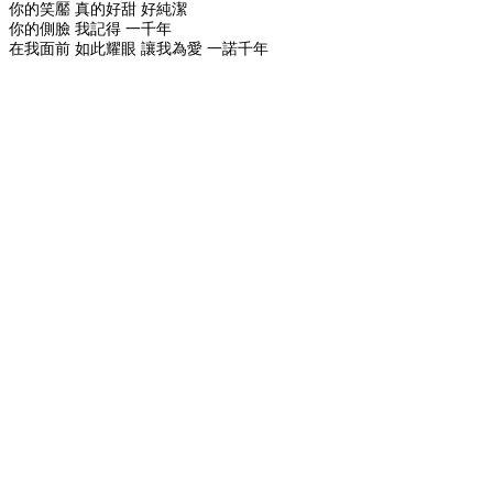
你的笑靨 真的好甜 好純潔
你的側臉 我記得 一千年
在我面前 如此耀眼 讓我為愛 一諾千年