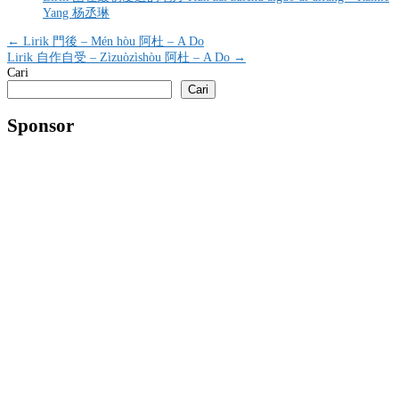
Yang 杨丞琳
Navigasi
← Lirik 門後 – Mén hòu 阿杜 – A Do
Lirik 自作自受 – Zìzuòzìshòu 阿杜 – A Do →
pos
Cari
Cari
Sponsor