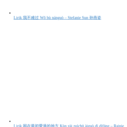
Lirik 我不难过 Wǒ bù nánguò – Stefanie Sun 孙燕姿
Lirik 困在最初愛過的地方 Kùn zài zuìchū àiguò dì dìfāng – Rainie