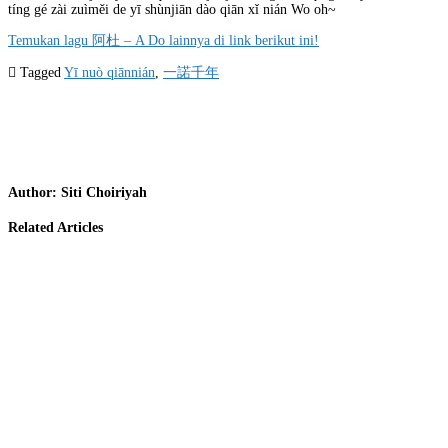
tíng gé zài zuìměi de yī shùnjiān dào qiān xǐ nián Wo oh~
Temukan lagu 阿杜 – A Do lainnya di link berikut ini!
Tagged
Yī nuò qiānnián
,
一諾千年
Author:
Siti Choiriyah
Related Articles