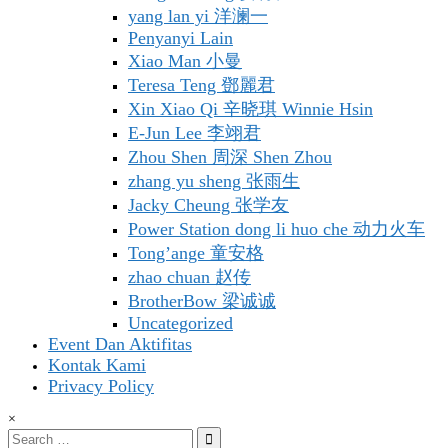
yang lan yi 洋澜一
Penyanyi Lain
Xiao Man 小曼
Teresa Teng 鄧麗君
Xin Xiao Qi 辛晓琪 Winnie Hsin
E-Jun Lee 李翊君
Zhou Shen 周深 Shen Zhou
zhang yu sheng 张雨生
Jacky Cheung 张学友
Power Station dong li huo che 动力火车
Tong’ange 童安格
zhao chuan 赵传
BrotherBow 梁诚诚
Uncategorized
Event Dan Aktifitas
Kontak Kami
Privacy Policy
×
Search