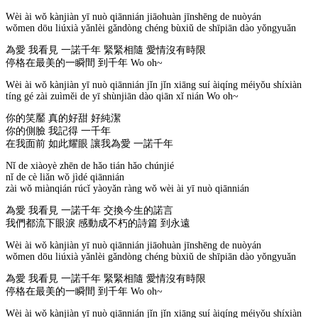
Wèi ài wǒ kànjiàn yī nuò qiānnián jiāohuàn jīnshēng de nuòyán
wǒmen dōu liúxià yǎnlèi gǎndòng chéng bùxiǔ de shīpiān dào yǒngyuǎn
為愛 我看見 一諾千年 緊緊相隨 愛情沒有時限
停格在最美的一瞬間 到千年 Wo oh~
Wèi ài wǒ kànjiàn yī nuò qiānnián jǐn jǐn xiāng suí àiqíng méiyǒu shíxiàn
tíng gé zài zuìměi de yī shùnjiān dào qiān xǐ nián Wo oh~
你的笑靨 真的好甜 好純潔
你的側臉 我記得 一千年
在我面前 如此耀眼 讓我為愛 一諾千年
Nǐ de xiàoyè zhēn de hǎo tián hǎo chúnjié
nǐ de cè liǎn wǒ jìdé qiānnián
zài wǒ miànqián rúcǐ yàoyǎn ràng wǒ wèi ài yī nuò qiānnián
為愛 我看見 一諾千年 交換今生的諾言
我們都流下眼淚 感動成不朽的詩篇 到永遠
Wèi ài wǒ kànjiàn yī nuò qiānnián jiāohuàn jīnshēng de nuòyán
wǒmen dōu liúxià yǎnlèi gǎndòng chéng bùxiǔ de shīpiān dào yǒngyuǎn
為愛 我看見 一諾千年 緊緊相隨 愛情沒有時限
停格在最美的一瞬間 到千年 Wo oh~
Wèi ài wǒ kànjiàn yī nuò qiānnián jǐn jǐn xiāng suí àiqíng méiyǒu shíxiàn