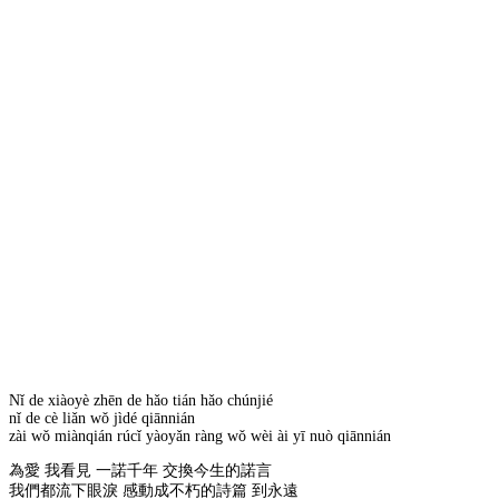
Nǐ de xiàoyè zhēn de hǎo tián hǎo chúnjié
nǐ de cè liǎn wǒ jìdé qiānnián
zài wǒ miànqián rúcǐ yàoyǎn ràng wǒ wèi ài yī nuò qiānnián
為愛 我看見 一諾千年 交換今生的諾言
我們都流下眼淚 感動成不朽的詩篇 到永遠