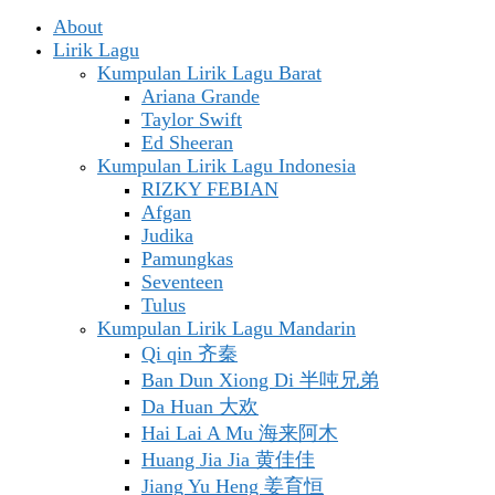
About
Lirik Lagu
Kumpulan Lirik Lagu Barat
Ariana Grande
Taylor Swift
Ed Sheeran
Kumpulan Lirik Lagu Indonesia
RIZKY FEBIAN
Afgan
Judika
Pamungkas
Seventeen
Tulus
Kumpulan Lirik Lagu Mandarin
Qi qin 齐秦
Ban Dun Xiong Di 半吨兄弟
Da Huan 大欢
Hai Lai A Mu 海来阿木
Huang Jia Jia 黄佳佳
Jiang Yu Heng 姜育恒