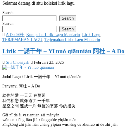
Selamat datang di situ koleksi lirik lagu
Search
Search
Search
Search
Posted
A Do 阿杜
,
Kumpulan Lirik Lagu Mandarin
,
Lirik Lagu
,
in
TERJEMAHAN LAGU
,
Terjemahan Lirik Lagu Mandarin
Lirik 一諾千年 – Yī nuò qiānnián 阿杜 – A Do
Siti Choiriyah
Februari 23, 2026
Judul Lagu / Lirik 一諾千年 – Yī nuò qiānnián
Penyanyi 阿杜 – A Do
給你的愛 一天天 在蔓延
我們相戀 就像過了 一千年
星空之間 連成一片 無聲的墜落 你的指尖
Gěi nǐ de ài yī tiāntiān zài mànyán
wǒmen xiāng liàn jiù xiàngguòle yīqiān nián
xīngkōng zhī jiān lián chéng yīpiàn wúshēng de zhuìluò nǐ de zhǐ jiān