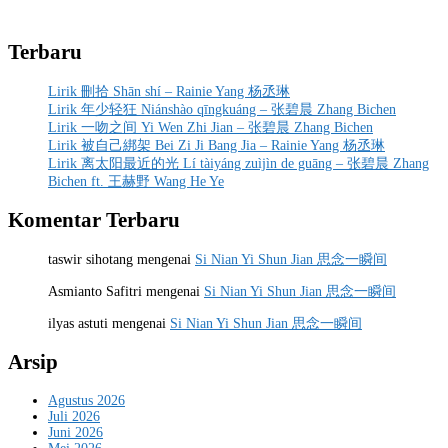
Terbaru
Lirik 刪拾 Shān shí – Rainie Yang 杨丞琳
Lirik 年少轻狂 Niánshào qīngkuáng – 张碧晨 Zhang Bichen
Lirik 一吻之间 Yi Wen Zhi Jian – 张碧晨 Zhang Bichen
Lirik 被自己綁架 Bei Zi Ji Bang Jia – Rainie Yang 杨丞琳
Lirik 离太阳最近的光 Lí tàiyáng zuìjìn de guāng – 张碧晨 Zhang
Bichen ft. 王赫野 Wang He Ye
Komentar Terbaru
taswir sihotang
mengenai
Si Nian Yi Shun Jian 思念一瞬间
Asmianto Safitri
mengenai
Si Nian Yi Shun Jian 思念一瞬间
ilyas astuti
mengenai
Si Nian Yi Shun Jian 思念一瞬间
Arsip
Agustus 2026
Juli 2026
Juni 2026