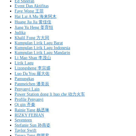
Ed Sheeran
Event Dan Aktifitas
Faye Wong 王菲
Hai Lai A Mu 海来阿木
Huang Jia Jia 黄佳佳
Jiang Yu Heng 姜育恒
Judika
Khalil Fong 方大同
Kumpulan Lirik Lagu Barat
Kumpulan Lirik Lagu Indonesia
Kumpulan Lirik Lagu Mandarin
Li Mao Shan 李茂山
Lirik Lagu
Lizongsheng 李宗盛
Luo Da You 羅大佑
Pamungkas
Panmeichen 潘美辰
Penyanyi Lain
Power Station dong li huo che 动力火车
Profile Penyanyi
Qi qin 齐秦
Rainie Yang 杨丞琳
RIZKY FEBIAN
Seventeen
Stefanie Sun 孙燕姿
Taylor Swift
Teresa Teng 鄧麗君