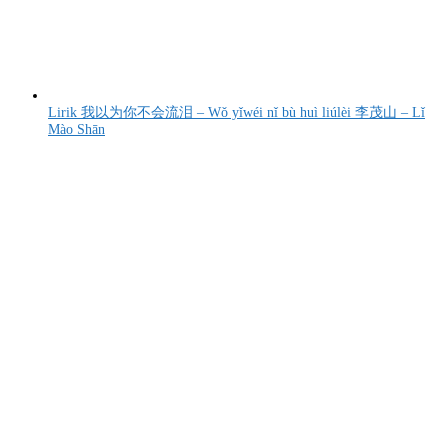
Lirik 我以为你不会流泪 – Wǒ yǐwéi nǐ bù huì liúlèi 李茂山 – Lǐ
Mào Shān