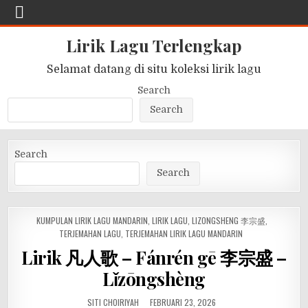
Lirik Lagu Terlengkap
Selamat datang di situ koleksi lirik lagu
Search
Search
Search
Search
POSTED
KUMPULAN LIRIK LAGU MANDARIN
,
LIRIK LAGU
,
LIZONGSHENG 李宗盛
,
IN
TERJEMAHAN LAGU
,
TERJEMAHAN LIRIK LAGU MANDARIN
Lirik 凡人歌 – Fánrén gē 李宗盛 –
Lǐzōngshèng
SITI CHOIRIYAH
FEBRUARI 23, 2026