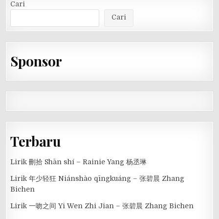
Cari
Cari
Sponsor
Terbaru
Lirik 刪拾 Shān shí – Rainie Yang 杨丞琳
Lirik 年少轻狂 Niánshào qīngkuáng – 张碧晨 Zhang
Bichen
Lirik 一吻之间 Yi Wen Zhi Jian – 张碧晨 Zhang Bichen