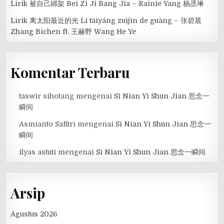
Lirik 被自己綁架 Bei Zi Ji Bang Jia – Rainie Yang 杨丞琳
Lirik 离太阳最近的光 Lí tàiyáng zuìjìn de guāng – 张碧晨
Zhang Bichen ft. 王赫野 Wang He Ye
Komentar Terbaru
taswir sihotang
mengenai
Si Nian Yi Shun Jian 思念一
瞬间
Asmianto Safitri
mengenai
Si Nian Yi Shun Jian 思念一
瞬间
ilyas astuti
mengenai
Si Nian Yi Shun Jian 思念一瞬间
Arsip
Agustus 2026