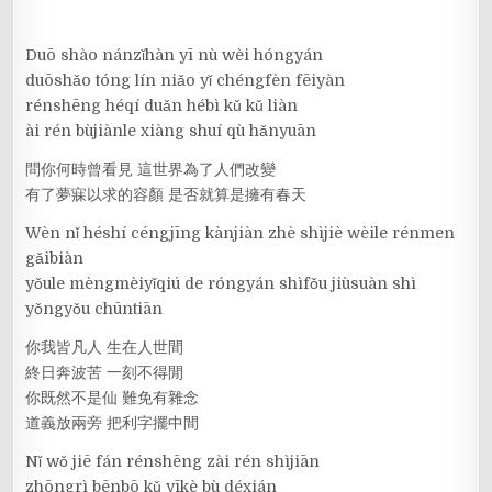
Duō shào nánzǐhàn yī nù wèi hóngyán
duōshǎo tóng lín niǎo yǐ chéngfèn fēiyàn
rénshēng héqí duǎn hébì kǔ kǔ liàn
ài rén bùjiànle xiàng shuí qù hǎnyuān
問你何時曾看見 這世界為了人們改變
有了夢寐以求的容顏 是否就算是擁有春天
Wèn nǐ héshí céngjīng kànjiàn zhè shìjiè wèile rénmen
gǎibiàn
yǒule mèngmèiyǐqiú de róngyán shìfǒu jiùsuàn shì
yǒngyǒu chūntiān
你我皆凡人 生在人世間
終日奔波苦 一刻不得閒
你既然不是仙 難免有雜念
道義放兩旁 把利字擺中間
Nǐ wǒ jiē fán rénshēng zài rén shìjiān
zhōngrì bēnbō kǔ yīkè bù déxián