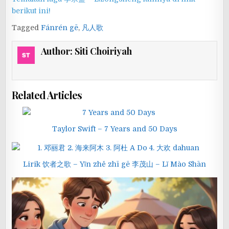
berikut ini!
Tagged
Fánrén gē
,
凡人歌
Author:
Siti Choiriyah
Related Articles
Taylor Swift – 7 Years and 50 Days
Lirik 饮者之歌 – Yǐn zhě zhī gē 李茂山 – Lǐ Mào Shān