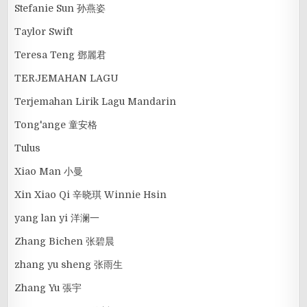
Stefanie Sun 孙燕姿
Taylor Swift
Teresa Teng 鄧麗君
TERJEMAHAN LAGU
Terjemahan Lirik Lagu Mandarin
Tong'ange 童安格
Tulus
Xiao Man 小曼
Xin Xiao Qi 辛晓琪 Winnie Hsin
yang lan yi 洋澜一
Zhang Bichen 张碧晨
zhang yu sheng 张雨生
Zhang Yu 張宇