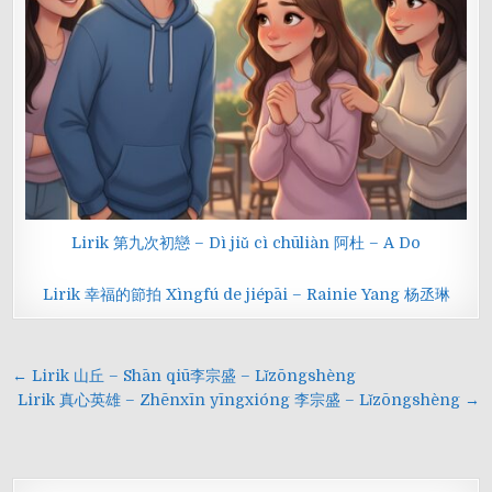
Lirik 第九次初戀 – Dì jiǔ cì chūliàn 阿杜 – A Do
Lirik 幸福的節拍 Xìngfú de jiépāi – Rainie Yang 杨丞琳
Navigasi
← Lirik 山丘 – Shān qiū李宗盛 – Lǐzōngshèng
pos
Lirik 真心英雄 – Zhēnxīn yīngxióng 李宗盛 – Lǐzōngshèng →