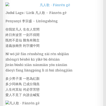
Judul Lagu / Lirik 凡人歌 – Fánrén gē
Penyanyi 李宗盛 – Lǐzōngshèng
你我皆凡人 生在人世間
終日奔波苦 一刻不得閒
既然不是仙 難免有雜念
道義放兩旁 利字擺中間
Nǐ wǒ jiē fán rénshēng zài rén shìjiān
zhōngrì bēnbō kǔ yīkè bù déxián
jìrán bùshì xiān nánmiǎn yǒu zániàn
dàoyì fàng liǎngpáng lì zì bǎi zhōngjiān
多少男子漢 一怒為紅顏
多少同林鳥 已成分飛燕
人生何其短 何必苦苦戀
愛人不見了 向誰去喊冤