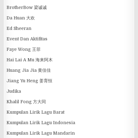
BrotherBow 梁诚诚
Da Huan 大欢
Ed Sheeran
Event Dan Aktifitas
Faye Wong 王菲
Hai Lai A Mu 海来阿木
Huang Jia Jia 黄佳佳
Jiang Yu Heng 姜育恒
Judika
Khalil Fong 方大同
Kumpulan Lirik Lagu Barat
Kumpulan Lirik Lagu Indonesia
Kumpulan Lirik Lagu Mandarin