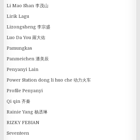
Li Mao Shan 李茂山
Lirik Lagu
Lizongsheng 李宗盛
Luo Da You 羅大佑
Pamungkas
Panmeichen 潘美辰
Penyanyi Lain
Power Station dong li huo che 动力火车
Profile Penyanyi
Qi qin 齐秦
Rainie Yang 杨丞琳
RIZKY FEBIAN
Seventeen