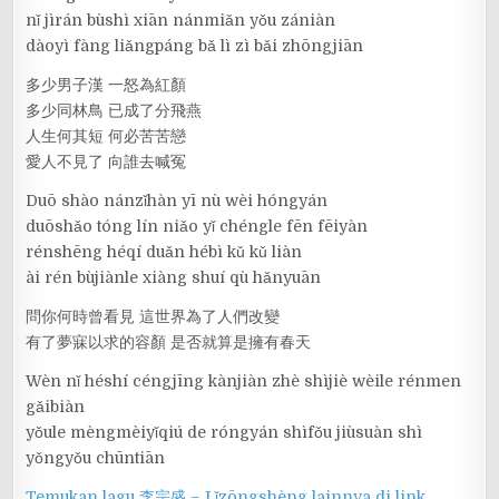
nǐ jìrán bùshì xiān nánmiǎn yǒu zániàn
dàoyì fàng liǎngpáng bǎ lì zì bǎi zhōngjiān
多少男子漢 一怒為紅顏
多少同林鳥 已成了分飛燕
人生何其短 何必苦苦戀
愛人不見了 向誰去喊冤
Duō shào nánzǐhàn yī nù wèi hóngyán
duōshǎo tóng lín niǎo yǐ chéngle fēn fēiyàn
rénshēng héqí duǎn hébì kǔ kǔ liàn
ài rén bùjiànle xiàng shuí qù hǎnyuān
問你何時曾看見 這世界為了人們改變
有了夢寐以求的容顏 是否就算是擁有春天
Wèn nǐ héshí céngjīng kànjiàn zhè shìjiè wèile rénmen
gǎibiàn
yǒule mèngmèiyǐqiú de róngyán shìfǒu jiùsuàn shì
yǒngyǒu chūntiān
Temukan lagu 李宗盛 – Lǐzōngshèng lainnya di link