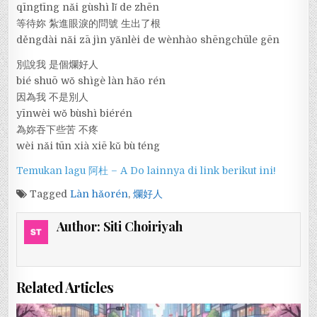
qīngtīng nǎi gùshì lǐ de zhēn
等待妳 紮進眼淚的問號 生出了根
děngdài nǎi zā jìn yǎnlèi de wènhào shēngchūle gēn
別說我 是個爛好人
bié shuō wǒ shìgè làn hǎo rén
因為我 不是別人
yīnwèi wǒ bùshì biérén
為妳吞下些苦 不疼
wèi nǎi tūn xià xiē kǔ bù téng
Temukan lagu 阿杜 – A Do lainnya di link berikut ini!
Tagged
Làn hǎorén
,
爛好人
Author:
Siti Choiriyah
Related Articles