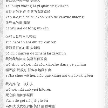
在回憶中挨一拳 挺嚇人
zài huíyì zhōng āi yī quán tǐng xiàrén
看妳過的不好 不笑的看著路燈
kàn nǎiguò de bù hǎobùxiào de kànzhe lùdēng
參與妳的痛 我認
cānyù nǎi de tòng wǒ rèn
做好人是對自己殘忍
zuò hǎorén shì duì zìjǐ cánrěn
普渡前任的心事 太銷魂
pǔ dù qiánrèn de xīnshì tài xiāohún
我說我陪妳走 笑著當個孤魂
wǒ shuō wǒ péi nǎi zǒu xiàozhe dāng gè gū hún
嘴巴說 我很好 卻像在地獄狂奔
zuǐbā shuō wǒ hěn hǎo què xiàng zài dìyù kuángbēn
我為妳 做一次好人
wǒ wèi nǎi zuò yīcì hǎorén
死心的 給妳解疑問
sǐxīn de gěi nǎi jiě yíwèn
為妳找 失而復得的美好 那種可能