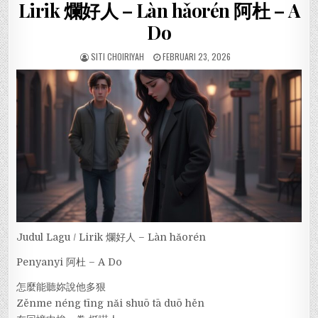
Lirik 爛好人 – Làn hǎorén 阿杜 – A
Do
SITI CHOIRIYAH
FEBRUARI 23, 2026
Judul Lagu / Lirik 爛好人 – Làn hǎorén
Penyanyi 阿杜 – A Do
怎麼能聽妳說他多狠
Zěnme néng tīng nǎi shuō tā duō hěn