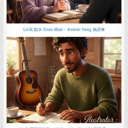
Lirik 點水 Dian Shui – Rainie Yang 杨丞琳