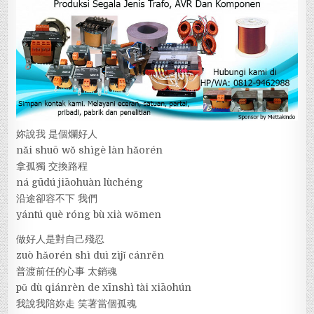
妳說我 是個爛好人
nǎi shuō wǒ shìgè làn hǎorén
拿孤獨 交換路程
ná gūdú jiāohuàn lùchéng
沿途卻容不下 我們
yántú què róng bù xià wǒmen
做好人是對自己殘忍
zuò hǎorén shì duì zìjǐ cánrěn
普渡前任的心事 太銷魂
pǔ dù qiánrèn de xīnshì tài xiāohún
我說我陪妳走 笑著當個孤魂