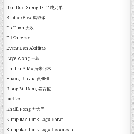
Ban Dun Xiong Di 半吨兄弟
BrotherBow 梁诚诚
Da Huan 大欢
Ed Sheeran
Event Dan Aktifitas
Faye Wong 王菲
Hai Lai A Mu 海来阿木
Huang Jia Jia 黄佳佳
Jiang Yu Heng 姜育恒
Judika
Khalil Fong 方大同
Kumpulan Lirik Lagu Barat
Kumpulan Lirik Lagu Indonesia