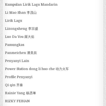
Kumpulan Lirik Lagu Mandarin
Li Mao Shan 李茂山
Lirik Lagu
Lizongsheng 李宗盛
Luo Da You 羅大佑
Pamungkas
Panmeichen 潘美辰
Penyanyi Lain
Power Station dong li huo che 动力火车
Profile Penyanyi
Qi qin 齐秦
Rainie Yang 杨丞琳
RIZKY FEBIAN