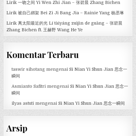
Lirik 一吻之间 Yi Wen Zhi Jian – 张碧晨 Zhang Bichen
Lirik 被自己綁架 Bei Zi Ji Bang Jia – Rainie Yang 杨丞琳
Lirik 离太阳最近的光 Lí tàiyáng zuìjìn de guāng – 张碧晨
Zhang Bichen ft. 王赫野 Wang He Ye
Komentar Terbaru
taswir sihotang
mengenai
Si Nian Yi Shun Jian 思念一
瞬间
Asmianto Safitri
mengenai
Si Nian Yi Shun Jian 思念一
瞬间
ilyas astuti
mengenai
Si Nian Yi Shun Jian 思念一瞬间
Arsip