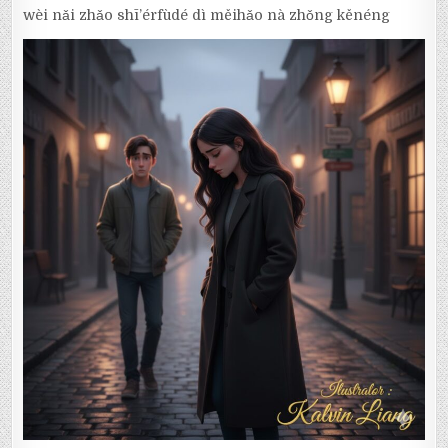
wèi nǎi zhǎo shī’érfùdé dì měihǎo nà zhǒng kěnéng