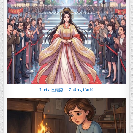
Lirik 長頭髮 – Zhǎng tóufà