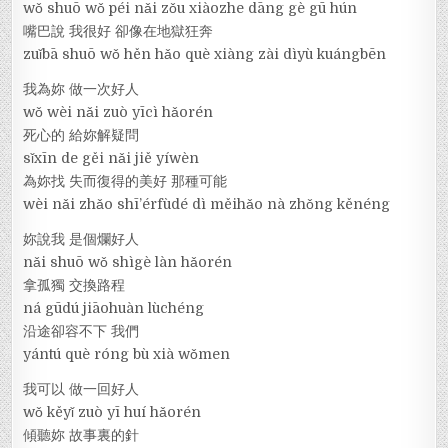
wǒ shuō wǒ péi nǎi zǒu xiàozhe dāng gè gū hún
嘴巴說 我很好 卻像在地獄狂奔
zuǐbā shuō wǒ hěn hǎo què xiàng zài dìyù kuángbēn
我為妳 做一次好人
wǒ wèi nǎi zuò yīcì hǎorén
死心的 給妳解疑問
sǐxīn de gěi nǎi jiě yíwèn
為妳找 失而復得的美好 那種可能
wèi nǎi zhǎo shī’érfùdé dì měihǎo nà zhǒng kěnéng
妳說我 是個爛好人
nǎi shuō wǒ shìgè làn hǎorén
拿孤獨 交換路程
ná gūdú jiāohuàn lùchéng
沿途卻容不下 我們
yántú què róng bù xià wǒmen
我可以 做一回好人
wǒ kěyǐ zuò yī huí hǎorén
傾聽妳 故事裏的針