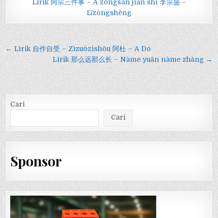
Lirik 阿宗三件事 – Ā zōngsān jiàn shì 李宗盛 –
Lǐzōngshèng
Navigasi
← Lirik 自作自受 – Zìzuòzìshòu 阿杜 – A Do
pos
Lirik 那么远那么长 – Nàme yuǎn nàme zhǎng →
Cari
Cari
Sponsor