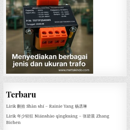
Terbaru
Lirik 刪拾 Shān shí – Rainie Yang 杨丞琳
Lirik 年少轻狂 Niánshào qīngkuáng – 张碧晨 Zhang
Bichen