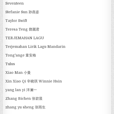
Seventeen
Stefanie Sun 孙燕姿
Taylor Swift
Teresa Teng 鄧麗君
TERJEMAHAN LAGU
Terjemahan Lirik Lagu Mandarin
Tong'ange 童安格
Tulus
Xiao Man 小曼
Xin Xiao Qi 辛晓琪 Winnie Hsin
yang lan yi 洋澜一
Zhang Bichen 张碧晨
zhang yu sheng 张雨生