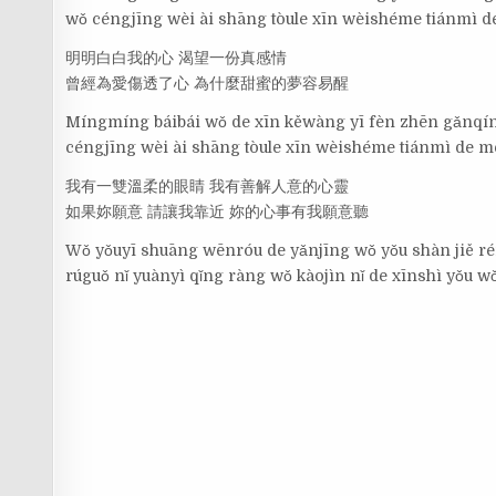
wǒ céngjīng wèi ài shāng tòule xīn wèishéme tiánmì 
明明白白我的心 渴望一份真感情
曾經為愛傷透了心 為什麼甜蜜的夢容易醒
Míngmíng báibái wǒ de xīn kěwàng yī fèn zhēn gǎnqí
céngjīng wèi ài shāng tòule xīn wèishéme tiánmì de m
我有一雙溫柔的眼睛 我有善解人意的心靈
如果妳願意 請讓我靠近 妳的心事有我願意聽
Wǒ yǒuyī shuāng wēnróu de yǎnjīng wǒ yǒu shàn jiě ré
rúguǒ nǐ yuànyì qǐng ràng wǒ kàojìn nǐ de xīnshì yǒu w