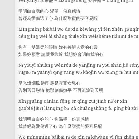
Penyanyi 李宗盛 – Lǐzōngshèng 梁靜茹 – Liángjìngrú
明明白白我的心 渴望一份真感情
曾經為愛傷透了心 為什麼甜蜜的夢容易醒
Míngmíng báibái wǒ de xīn kěwàng yī fèn zhēn gǎnqí
céngjīng wèi ài shāng tòule xīn wèishéme tiánmì de m
妳有一雙溫柔的眼睛 妳有善解人意的心靈
如果妳願意 請讓我靠近 我想妳會明白我的心
Nǐ yǒuyī shuāng wēnróu de yǎnjīng nǐ yǒu shàn jiě rény
rúguǒ nǐ yuànyì qǐng ràng wǒ kàojìn wǒ xiǎng nǐ huì m
星光燦爛風兒輕 最是寂寞女兒心
告別舊日戀情 把那創傷撫平 不再流淚到天明
Xīngguāng cànlàn fēng er qīng zuì jìmò nǚ’ér xīn
gàobié jiùrì liànqíng bǎ nà chuāngshāng fǔ píng bù zài 
我明明白白妳的心 妳渴望一份真感情
我曾經為愛傷透了心 為什麼甜蜜的夢容易醒
Wǒ míngmíng báibái nǐ de xīn nǐ kěwàng yī fèn zhēn 