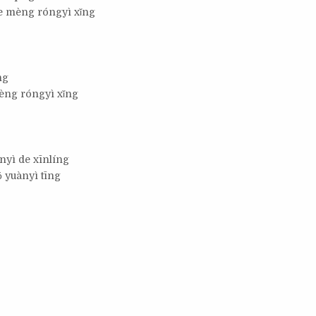
de mèng róngyì xǐng
ng
èng róngyì xǐng
nyì de xīnlíng
ǒ yuànyì tīng