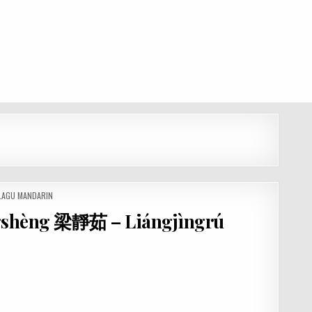
 LAGU MANDARIN
shèng 梁靜茹 – Liángjìngrú