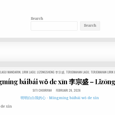
Search
Search
 LAGU MANDARIN
,
LIRIK LAGU
,
LIZONGSHENG 李宗盛
,
TERJEMAHAN LAGU
,
TERJEMAHAN LIRIK
ng báibái wǒ de xīn 李宗盛 – Lǐzōng
SITI CHOIRIYAH
FEBRUARI 26, 2026
de xīn