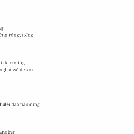
ng
èng róngyì xǐng
ì de xīnlíng
íngbái wǒ de xīn
liúlèi dào tiānmíng
gǎnqíng