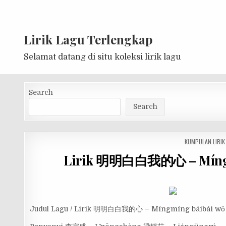
Lirik Lagu Terlengkap
Selamat datang di situ koleksi lirik lagu
Search
Search
POSTED
KUMPULAN LIRIK
IN
Lirik 明明白白我的心 – Míngmí
Judul Lagu / Lirik 明明白白我的心 – Míngmíng báibái wǒ 