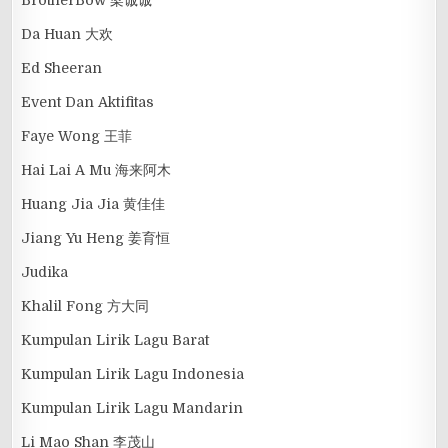
BrotherBow 梁诚诚
Da Huan 大欢
Ed Sheeran
Event Dan Aktifitas
Faye Wong 王菲
Hai Lai A Mu 海来阿木
Huang Jia Jia 黄佳佳
Jiang Yu Heng 姜育恒
Judika
Khalil Fong 方大同
Kumpulan Lirik Lagu Barat
Kumpulan Lirik Lagu Indonesia
Kumpulan Lirik Lagu Mandarin
Li Mao Shan 李茂山