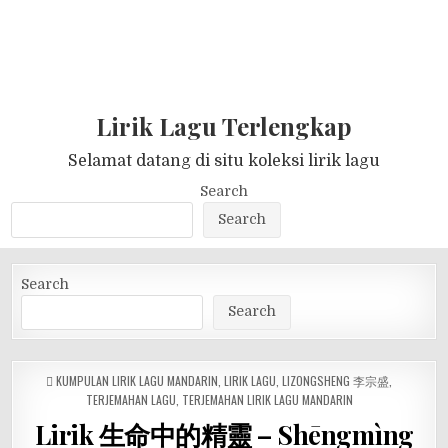
Lirik Lagu Terlengkap
Selamat datang di situ koleksi lirik lagu
Search
Search
Search
Search
POSTED
KUMPULAN LIRIK LAGU MANDARIN
,
LIRIK LAGU
,
LIZONGSHENG 李宗盛
,
IN
TERJEMAHAN LAGU
,
TERJEMAHAN LIRIK LAGU MANDARIN
Lirik 生命中的精靈 – Shēngmìng