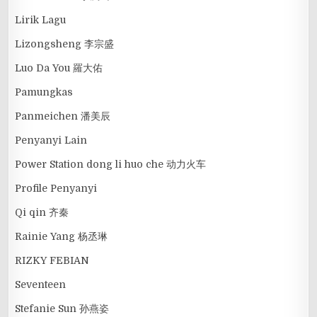
Lirik Lagu
Lizongsheng 李宗盛
Luo Da You 羅大佑
Pamungkas
Panmeichen 潘美辰
Penyanyi Lain
Power Station dong li huo che 动力火车
Profile Penyanyi
Qi qin 齐秦
Rainie Yang 杨丞琳
RIZKY FEBIAN
Seventeen
Stefanie Sun 孙燕姿