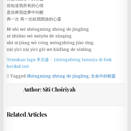
你知道我所有的心情
是你將我從夢中叫醒
再一次 再一次給我開放的心靈
Nǐ shì wǒ shēngmìng zhòng de jīnglíng
nǐ zhīdào wǒ suǒyǒu de xīnqíng
shì nǐ jiāng wǒ cóng mèngzhōng jiào xǐng
zài yīcì zài yīcì gěi wǒ kāifàng de xīnlíng
Temukan lagu 李宗盛 – Lǐzōngshèng lainnya di link
berikut ini!
Tagged
Shēngmìng zhòng de jīnglíng
,
生命中的精靈
Author:
Siti Choiriyah
Related Articles