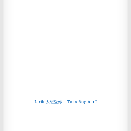
Lirik 太想愛你 – Tài xiǎng ài nǐ