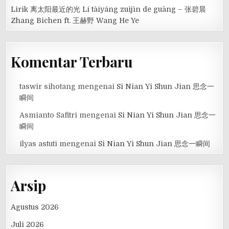
Lirik 离太阳最近的光 Lí tàiyáng zuìjìn de guāng – 张碧晨
Zhang Bichen ft. 王赫野 Wang He Ye
Komentar Terbaru
taswir sihotang
mengenai
Si Nian Yi Shun Jian 思念一
瞬间
Asmianto Safitri
mengenai
Si Nian Yi Shun Jian 思念一
瞬间
ilyas astuti
mengenai
Si Nian Yi Shun Jian 思念一瞬间
Arsip
Agustus 2026
Juli 2026