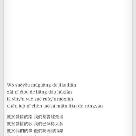
Wǒ suǒyǒu mùguāng de jiāodiǎn
zài nǐ étóu de liǎng dào húxiàn
tā yǐnyǐn yuē yuē ruòyǐnruòxiàn
chèn tuō nǐ chèn tuō nǐ miǎn tiǎn de róngyán
關於愛情的路 我們都曾經走過
關於愛情的歌 我們已聽得太多
關於我們的事 他們統統都猜錯