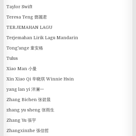
Taylor Swift
Teresa Teng 鄧麗君
TERJEMAHAN LAGU
Terjemahan Lirik Lagu Mandarin
Tong'ange 童安格
Tulus
Xiao Man 小曼
Xin Xiao Qi 辛晓琪 Winnie Hsin
yang lan yi 洋澜一
Zhang Bichen 张碧晨
zhang yu sheng 张雨生
Zhang Yu 張宇
Zhangxinzhe 張信哲