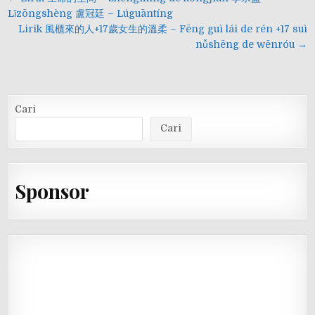
pos
Lǐzōngshèng 盧冠廷 – Lúguāntíng
Lirik 風櫃來的人+17歲女生的溫柔 – Fēng guì lái de rén +17 suì
nǚshēng de wēnróu →
Cari
Cari
Sponsor