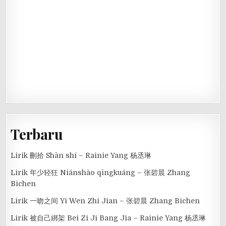
Terbaru
Lirik 刪拾 Shān shí – Rainie Yang 杨丞琳
Lirik 年少轻狂 Niánshào qīngkuáng – 张碧晨 Zhang
Bichen
Lirik 一吻之间 Yi Wen Zhi Jian – 张碧晨 Zhang Bichen
Lirik 被自己綁架 Bei Zi Ji Bang Jia – Rainie Yang 杨丞琳