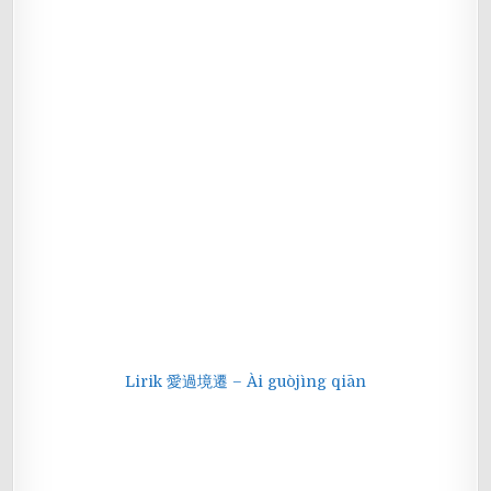
Lirik 愛過境遷 – Ài guòjìng qiān