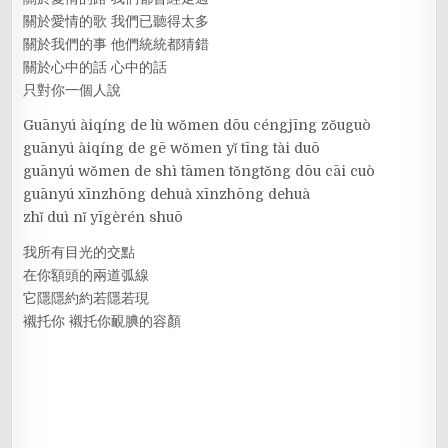
關於愛情的歌 我們已聽得太多
關於我們的事 他們統統都猜錯
關於心中的話 心中的話
只對你一個人說
Guānyú àiqíng de lù wǒmen dōu céngjīng zǒuguò
guānyú àiqíng de gē wǒmen yǐ tīng tài duō
guānyú wǒmen de shì tāmen tǒngtǒng dōu cāi cuò
guānyú xīnzhōng dehuà xīnzhōng dehuà
zhǐ duì nǐ yīgèrén shuō
我所有目光的交點
在你額頭的兩道弧線
它隱隱約約若隱若現
襯托你 襯托你靦腆的容顏