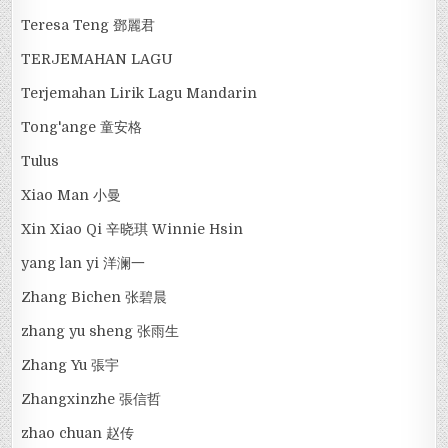
Teresa Teng 鄧麗君
TERJEMAHAN LAGU
Terjemahan Lirik Lagu Mandarin
Tong'ange 童安格
Tulus
Xiao Man 小曼
Xin Xiao Qi 辛晓琪 Winnie Hsin
yang lan yi 洋澜一
Zhang Bichen 张碧晨
zhang yu sheng 张雨生
Zhang Yu 張宇
Zhangxinzhe 張信哲
zhao chuan 赵传