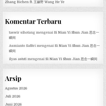
Zhang Bichen ft. 王赫野 Wang He Ye
Komentar Terbaru
taswir sihotang
mengenai
Si Nian Yi Shun Jian 思念一
瞬间
Asmianto Safitri
mengenai
Si Nian Yi Shun Jian 思念一
瞬间
ilyas astuti
mengenai
Si Nian Yi Shun Jian 思念一瞬间
Arsip
Agustus 2026
Juli 2026
Juni 2026