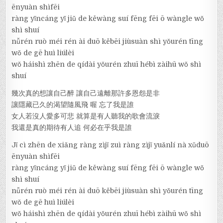
ēnyuàn shìfēi
ràng yǐncáng yǐ jiǔ de kěwàng suí fēng fēi ō wàngle wǒ
shì shuí
nǚrén ruò méi rén ài duō kěbēi jiùsuàn shì yǒurén tīng
wǒ de gē huì liúlèi
wǒ háishì zhēn de qídài yǒurén zhuī hébì zàihū wǒ shì
shuí
幾次真的想讓自己醉 讓自己遠離那許多恩怨是非
讓隱藏已久的渴望隨風飛 喔 忘了我是誰
女人若沒人愛多可悲 就算是有人聽我的歌會流淚
我還是真的期待有人追 何必在乎我是誰
Jǐ cì zhēn de xiǎng ràng zìjǐ zuì ràng zìjǐ yuǎnlí nà xǔduō
ēnyuàn shìfēi
ràng yǐncáng yǐ jiǔ de kěwàng suí fēng fēi ō wàngle wǒ
shì shuí
nǚrén ruò méi rén ài duō kěbēi jiùsuàn shì yǒurén tīng
wǒ de gē huì liúlèi
wǒ háishì zhēn de qídài yǒurén zhuī hébì zàihū wǒ shì