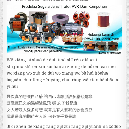
Wǒ xiǎng nǐ shuō de duì jìmò shǐ rén qiáocuì
shì jìmò shǐ rénxīn suì liàn’ài zhōng de nǚrén cái měi
wǒ xiǎng wǒ zuò de duì wǒ xiǎng wǒ bù huì hòuhuǐ
bùguǎn chūnfēng zěnyàng chuī ràng wǒ xiān hǎohǎo ài
yī huí
幾次真的想讓自己醉 讓自己遠離那許多恩怨是非
讓隱藏已久的渴望隨風飛 喔 忘了我是誰
女人若沒人愛多可悲 就算是有人聽我的歌會流淚
我還是真的期待有人追 何必在乎我是誰
Jǐ cì zhēn de xiǎng ràng zìjǐ zuì ràng zìjǐ yuǎnlí nà xǔduō