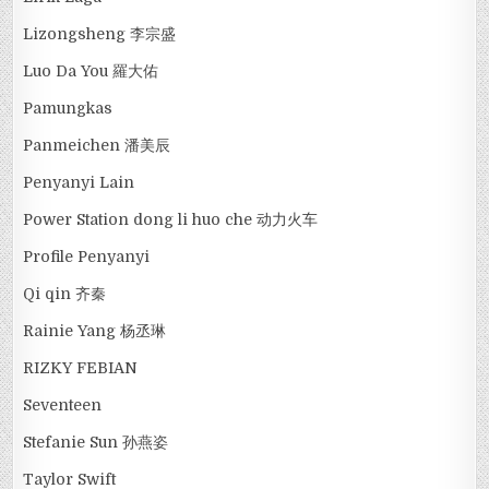
Lizongsheng 李宗盛
Luo Da You 羅大佑
Pamungkas
Panmeichen 潘美辰
Penyanyi Lain
Power Station dong li huo che 动力火车
Profile Penyanyi
Qi qin 齐秦
Rainie Yang 杨丞琳
RIZKY FEBIAN
Seventeen
Stefanie Sun 孙燕姿
Taylor Swift