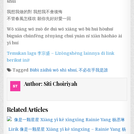
shuí
我想我做的對 我想我不會後悔
不管春風怎樣吹 願你先好好愛一回
Wǒ xiǎng wǒ zuò de duì wǒ xiǎng wǒ bù huì hòuhuǐ
bùguǎn chūnfēng zěnyàng chuī yuàn nǐ xiān hǎohǎo ài
yī huí
Temukan lagu 李宗盛 – Lǐzōngshèng lainnya di link
berikut ini!
Tagged
Bùbì zàihū wǒ shì shuí
,
不必在乎我是誰
Author:
Siti Choiriyah
Related Articles
Lirik 像是一颗星星 Xiàng yī kē xīngxīng – Rainie Yang 杨