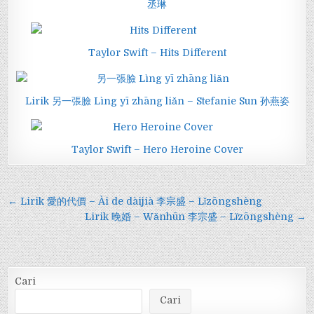
丞琳
Taylor Swift – Hits Different
Lirik 另一張臉 Lìng yī zhāng liǎn – Stefanie Sun 孙燕姿
Taylor Swift – Hero Heroine Cover
Navigasi
← Lirik 愛的代價 – Ài de dàijià 李宗盛 – Lǐzōngshèng
pos
Lirik 晚婚 – Wǎnhūn 李宗盛 – Lǐzōngshèng →
Cari
Cari