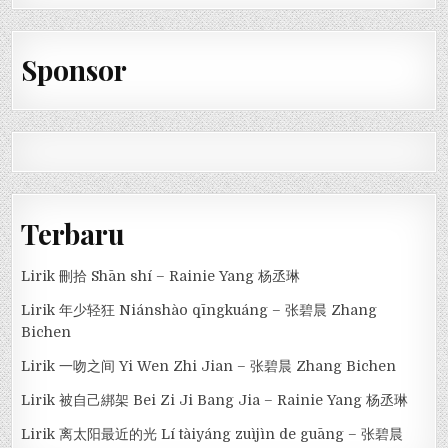
Sponsor
Terbaru
Lirik 刪拾 Shān shí – Rainie Yang 杨丞琳
Lirik 年少轻狂 Niánshào qīngkuáng – 张碧晨 Zhang
Bichen
Lirik 一吻之间 Yi Wen Zhi Jian – 张碧晨 Zhang Bichen
Lirik 被自己綁架 Bei Zi Ji Bang Jia – Rainie Yang 杨丞琳
Lirik 离太阳最近的光 Lí tàiyáng zuìjìn de guāng – 张碧晨