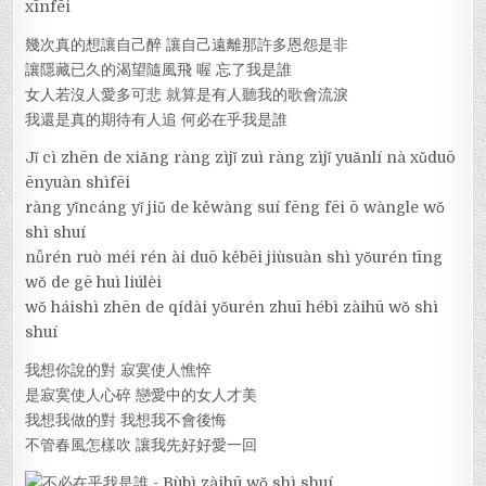
xīnfēi
幾次真的想讓自己醉 讓自己遠離那許多恩怨是非
讓隱藏已久的渴望隨風飛 喔 忘了我是誰
女人若沒人愛多可悲 就算是有人聽我的歌會流淚
我還是真的期待有人追 何必在乎我是誰
Jǐ cì zhēn de xiǎng ràng zìjǐ zuì ràng zìjǐ yuǎnlí nà xǔduō
ēnyuàn shìfēi
ràng yǐncáng yǐ jiǔ de kěwàng suí fēng fēi ō wàngle wǒ
shì shuí
nǚrén ruò méi rén ài duō kěbēi jiùsuàn shì yǒurén tīng
wǒ de gē huì liúlèi
wǒ háishì zhēn de qídài yǒurén zhuī hébì zàihū wǒ shì
shuí
我想你說的對 寂寞使人憔悴
是寂寞使人心碎 戀愛中的女人才美
我想我做的對 我想我不會後悔
不管春風怎樣吹 讓我先好好愛一回