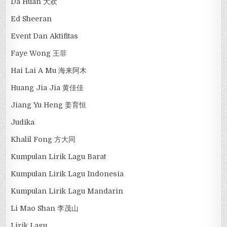
Da Huan 大欢
Ed Sheeran
Event Dan Aktifitas
Faye Wong 王菲
Hai Lai A Mu 海来阿木
Huang Jia Jia 黄佳佳
Jiang Yu Heng 姜育恒
Judika
Khalil Fong 方大同
Kumpulan Lirik Lagu Barat
Kumpulan Lirik Lagu Indonesia
Kumpulan Lirik Lagu Mandarin
Li Mao Shan 李茂山
Lirik Lagu