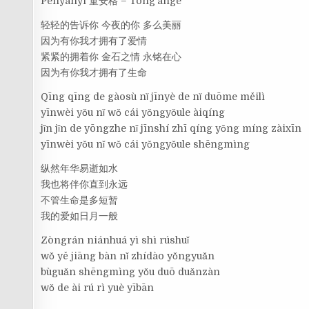
Penyanyi 童安格 – Tóng’āngé
轻轻的告诉你 今夜的你 多么美丽
因为有你我才拥有了爱情
紧紧的拥着你 金石之情 永铭在心
因为有你我才拥有了生命
Qīng qīng de gàosù nǐ jīnyè de nǐ duōme měilì
yīnwèi yǒu nǐ wǒ cái yǒngyǒule àiqíng
jǐn jǐn de yōngzhe nǐ jīnshí zhī qíng yǒng míng zàixīn
yīnwèi yǒu nǐ wǒ cái yǒngyǒule shēngmìng
纵然年华易逝如水
我也将伴你直到永远
不管生命是多短暂
我的爱如日月一般
Zòngrán niánhuá yì shì rúshuǐ
wǒ yě jiāng bàn nǐ zhídào yǒngyuǎn
bùguǎn shēngmìng yǒu duō duǎnzàn
wǒ de ài rú rì yuè yībān