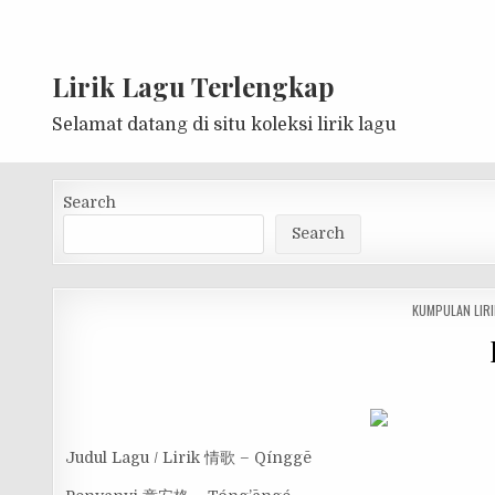
Lirik Lagu Terlengkap
Selamat datang di situ koleksi lirik lagu
Search
Search
POSTED
KUMPULAN LIRI
IN
Judul Lagu / Lirik 情歌 – Qínggē