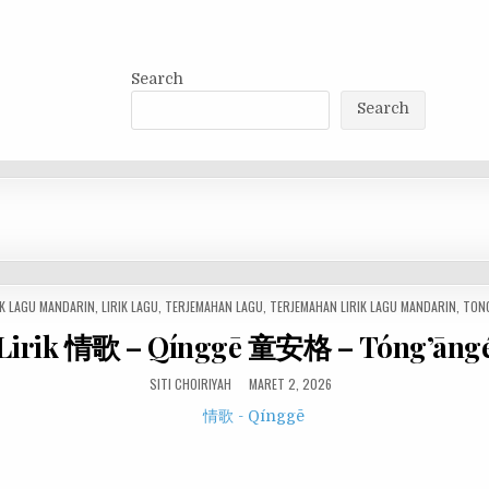
Search
Search
K LAGU MANDARIN
,
LIRIK LAGU
,
TERJEMAHAN LAGU
,
TERJEMAHAN LIRIK LAGU MANDARIN
,
TON
Lirik 情歌 – Qínggē 童安格 – Tóng’āng
SITI CHOIRIYAH
MARET 2, 2026