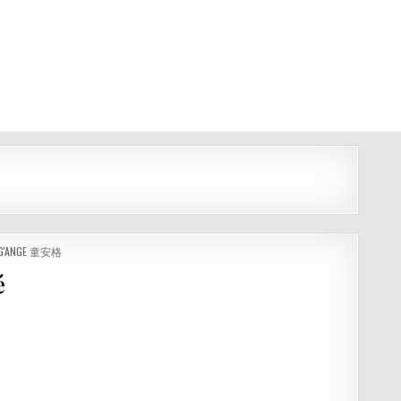
G'ANGE 童安格
é