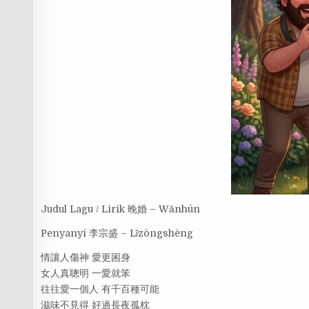
Judul Lagu / Lirik 晚婚 – Wǎnhūn
Penyanyi 李宗盛 – Lǐzōngshèng
情讓人傷神 愛更困身
女人真聰明 一愛就笨
往往愛一個人 有千百種可能
滋味不見得 好過長夜孤枕