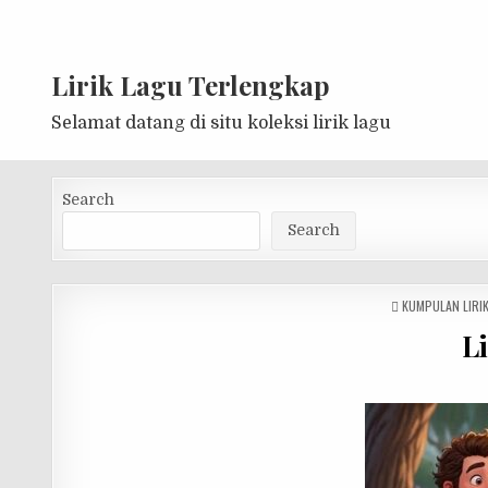
Lirik Lagu Terlengkap
Selamat datang di situ koleksi lirik lagu
Search
Search
POSTED
KUMPULAN LIRI
IN
L