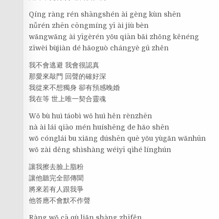
Qíng ràng rén shāngshén ài gèng kùn shēn
nǚrén zhēn cōngmíng yī ài jiù bèn
wǎngwǎng ài yīgèrén yǒu qiān bǎi zhǒng kěnéng
zīwèi bùjiàn dé hǎoguò chángyè gū zhěn
我不會逃避 我會很認真
那愛來敲門 回聲的確好深
我從來不想獨身 卻有預感晚婚
我在等 世上唯一契合靈魂
Wǒ bù huì táobì wǒ huì hěn rènzhēn
nà ài lái qiāo mén huíshēng de hǎo shēn
wǒ cónglái bu xiǎng dúshēn què yǒu yùgǎn wǎnhūn
wǒ zài děng shìshàng wéiyī qìhé línghún
讓我擦去臉上脂粉
讓他聽完全部傳聞
將來若有人跟我爭
他答應不會默不作聲
Ràng wǒ cā qù liǎn shàng zhīfěn