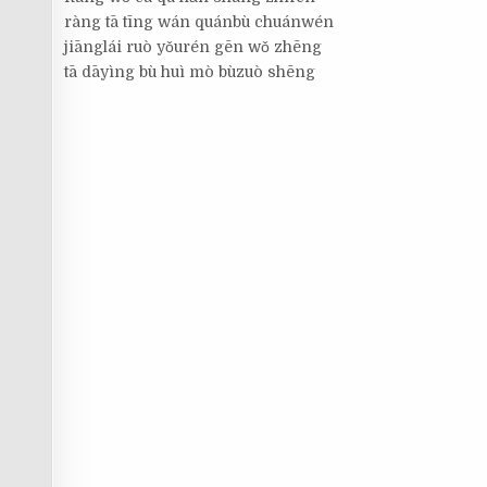
ràng tā tīng wán quánbù chuánwén
jiānglái ruò yǒurén gēn wǒ zhēng
tā dāyìng bù huì mò bùzuò shēng