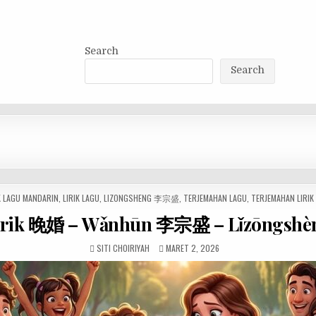
Search
Search
K LAGU MANDARIN
,
LIRIK LAGU
,
LIZONGSHENG 李宗盛
,
TERJEMAHAN LAGU
,
TERJEMAHAN LIRIK
irik 晚婚 – Wǎnhūn 李宗盛 – Lǐzōngshè
SITI CHOIRIYAH
MARET 2, 2026