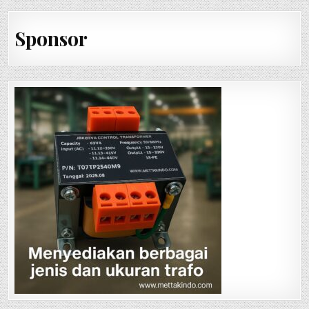
Sponsor