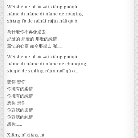
Wèishéme nǐ bù zài xiàng guòqù
nàme dì nàme dì nàme de róuqíng
zhǎng fà de nǚhái rújīn nàlǐ qù ō…
為什麼你不再像過去
那麼的 那麼的 那麼的純情
羞怯的心靈 如今那裡去 喔……
Wèishéme nǐ bù zài xiàng guòqù
nàme dì nàme dì nàme de chúnqíng
xiūqiè de xīnlíng rújīn nàlǐ qù ō…
想你 想你
你擁有的柔情
你擁有的純情
想你 想你
你對我的柔情
你對我的純情
想你……
Xiǎng nǐ xiǎng nǐ