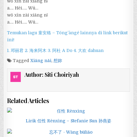
wǒ xīn zài xiǎng nǐ
a…. Hēi….. Wū…
wǒ xīn zài xiǎng nǐ
a…. Hēi….. Wū…
Temukan lagu 童安格 – Tóng’āngé lainnya di link berikut
ini!
1. 邓丽君
2. 海来阿木
3. 阿杜 A Do
4. 大欢 dahuan
Tagged
Xiǎng nǎi
,
想妳
Author:
Siti Choiriyah
Related Articles
Lirik 任性 Rènxìng – Stefanie Sun 孙燕姿