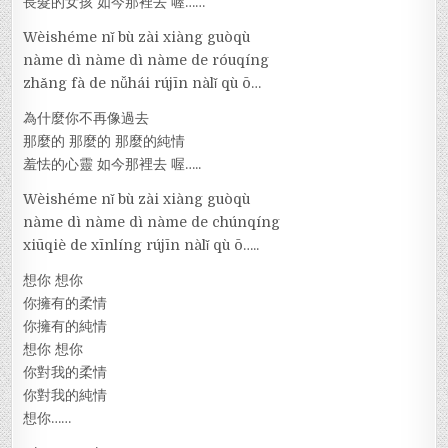
長髮的女孩 如今那裡去 喔……
Wèishéme nǐ bù zài xiàng guòqù
nàme dì nàme dì nàme de róuqíng
zhǎng fà de nǚhái rújīn nàlǐ qù ō…
為什麼你不再像過去
那麼的 那麼的 那麼的純情
羞怯的心靈 如今那裡去 喔…..
Wèishéme nǐ bù zài xiàng guòqù
nàme dì nàme dì nàme de chúnqíng
xiūqiè de xīnlíng rújīn nàlǐ qù ō…..
想你 想你
你擁有的柔情
你擁有的純情
想你 想你
你對我的柔情
你對我的純情
想你……