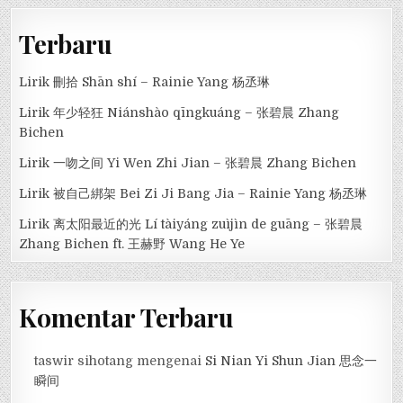
Terbaru
Lirik 刪拾 Shān shí – Rainie Yang 杨丞琳
Lirik 年少轻狂 Niánshào qīngkuáng – 张碧晨 Zhang
Bichen
Lirik 一吻之间 Yi Wen Zhi Jian – 张碧晨 Zhang Bichen
Lirik 被自己綁架 Bei Zi Ji Bang Jia – Rainie Yang 杨丞琳
Lirik 离太阳最近的光 Lí tàiyáng zuìjìn de guāng – 张碧晨
Zhang Bichen ft. 王赫野 Wang He Ye
Komentar Terbaru
taswir sihotang
mengenai
Si Nian Yi Shun Jian 思念一
瞬间