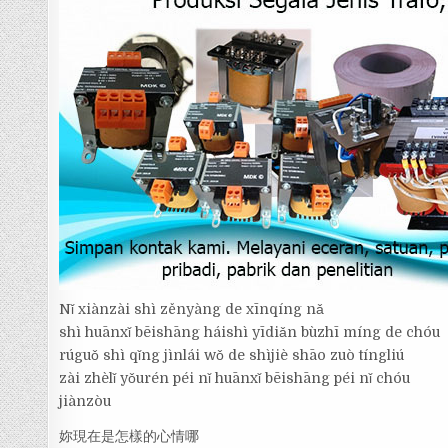
Nǐ xiànzài shì zěnyàng de xīnqíng nǎ
shì huānxǐ bēishāng háishì yīdiǎn bùzhī míng de chóu
rúguǒ shì qǐng jìnlái wǒ de shìjiè shāo zuò tíngliú
zài zhèlǐ yǒurén péi nǐ huānxǐ bēishāng péi nǐ chóu
jiànzòu
妳現在是怎樣的心情哪