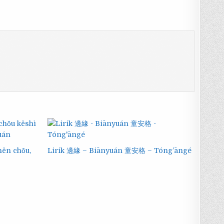
n chǒu,
Lirik 邊緣 – Biānyuán 童安格 – Tóng’āngé