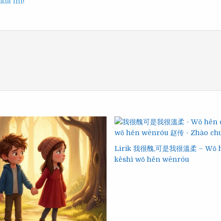
ut ini!
Lirik 我很醜,可是我很溫柔 – Wǒ hě
kěshì wǒ hěn wēnróu