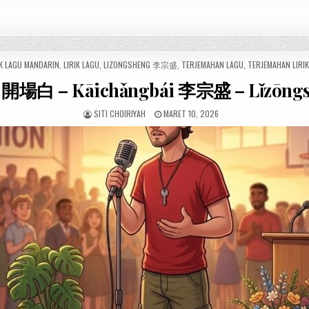
K LAGU MANDARIN
,
LIRIK LAGU
,
LIZONGSHENG 李宗盛
,
TERJEMAHAN LAGU
,
TERJEMAHAN LIRI
k 開場白 – Kāichǎngbái 李宗盛 – Lǐzōng
SITI CHOIRIYAH
MARET 10, 2026