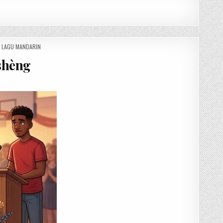
K LAGU MANDARIN
shèng