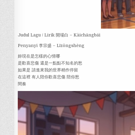
Judul Lagu / Lirik 開場白 – Kāichǎngbái
Penyanyi 李宗盛 – Lǐzōngshèng
妳現在是怎樣的心情哪
是歡喜悲傷 還是一點點不知名的愁
如果是 請進來我的世界稍作停留
在這裡 有人陪你歡喜悲傷 陪你愁
間奏