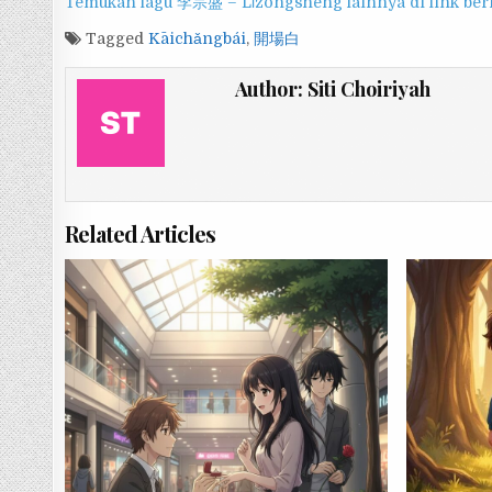
Temukan lagu 李宗盛 – Lǐzōngshèng lainnya di link berik
Tagged
Kāichǎngbái
,
開場白
Author:
Siti Choiriyah
Related Articles