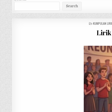
Search
POSTED
KUMPULAN LIRI
IN
Liri