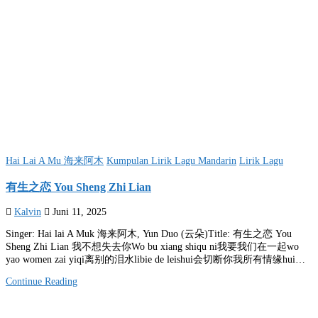
Posted
Hai Lai A Mu 海来阿木
Kumpulan Lirik Lagu Mandarin
Lirik Lagu
in
有生之恋 You Sheng Zhi Lian
Kalvin
Juni 11, 2025
Singer: Hai lai A Muk 海来阿木, Yun Duo (云朵)Title: 有生之恋 You
Sheng Zhi Lian 我不想失去你Wo bu xiang shiqu ni我要我们在一起wo
yao women zai yiqi离别的泪水libie de leishui会切断你我所有情缘hui…
Continue Reading