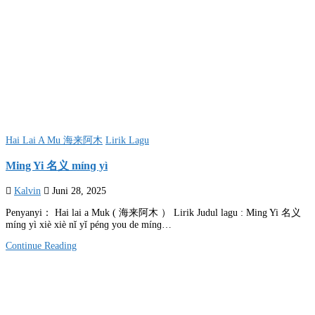
Posted
Hai Lai A Mu 海来阿木
Lirik Lagu
in
Ming Yi 名义 mínɡ yì
Kalvin
Juni 28, 2025
Penyanyi： Hai lai a Muk ( 海来阿木 ） Lirik Judul lagu : Ming Yi 名义
mínɡ yì xiè xiè nǐ yǐ pénɡ you de mínɡ…
Continue Reading