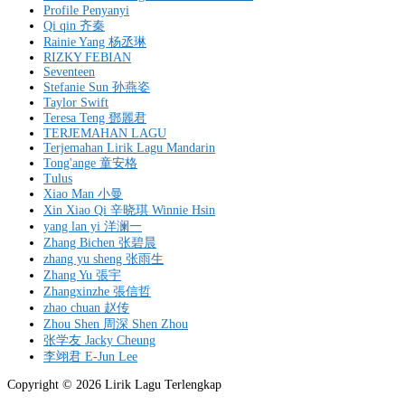
Profile Penyanyi
Qi qin 齐秦
Rainie Yang 杨丞琳
RIZKY FEBIAN
Seventeen
Stefanie Sun 孙燕姿
Taylor Swift
Teresa Teng 鄧麗君
TERJEMAHAN LAGU
Terjemahan Lirik Lagu Mandarin
Tong'ange 童安格
Tulus
Xiao Man 小曼
Xin Xiao Qi 辛晓琪 Winnie Hsin
yang lan yi 洋澜一
Zhang Bichen 张碧晨
zhang yu sheng 张雨生
Zhang Yu 張宇
Zhangxinzhe 張信哲
zhao chuan 赵传
Zhou Shen 周深 Shen Zhou
张学友 Jacky Cheung
李翊君 E-Jun Lee
Copyright © 2026 Lirik Lagu Terlengkap