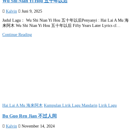
Wu Shi Nian Yi Hou 五十年以后
Kalvin
Juni 9, 2025
Judul Lagu： Wu Shi Nian Yi Hou 五十年以后Penyanyi : Hai Lai A Mu 海
来阿木 Wu Shi Nian Yi Hou 五十年以后 Fifty Years Later Lyrics cǐ…
Continue Reading
Posted
Hai Lai A Mu 海来阿木
Kumpulan Lirik Lagu Mandarin
Lirik Lagu
in
Bu Guo Ren Jian 不过人间
Kalvin
November 14, 2024