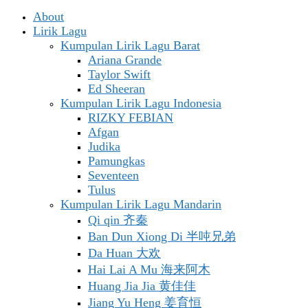
About
Lirik Lagu
Kumpulan Lirik Lagu Barat
Ariana Grande
Taylor Swift
Ed Sheeran
Kumpulan Lirik Lagu Indonesia
RIZKY FEBIAN
Afgan
Judika
Pamungkas
Seventeen
Tulus
Kumpulan Lirik Lagu Mandarin
Qi qin 齐秦
Ban Dun Xiong Di 半吨兄弟
Da Huan 大欢
Hai Lai A Mu 海来阿木
Huang Jia Jia 黄佳佳
Jiang Yu Heng 姜育恒