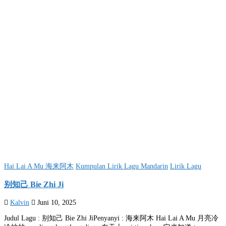
Posted
Hai Lai A Mu 海来阿木
Kumpulan Lirik Lagu Mandarin
Lirik Lagu
in
别知己 Bie Zhi Ji
Kalvin
Juni 10, 2025
Judul Lagu : 别知己 Bie Zhi JiPenyanyi : 海来阿木 Hai Lai A Mu 月亮冷