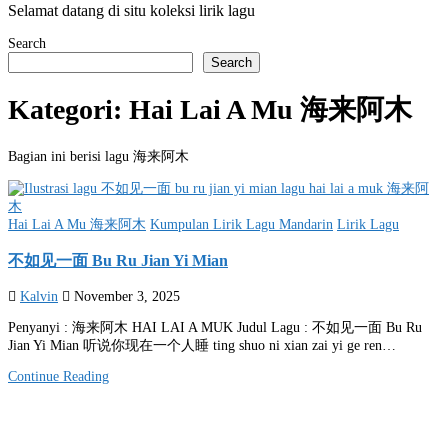
Selamat datang di situ koleksi lirik lagu
Search
Search
Kategori:
Hai Lai A Mu 海来阿木
Bagian ini berisi lagu 海来阿木
Posted
Hai Lai A Mu 海来阿木
Kumpulan Lirik Lagu Mandarin
Lirik Lagu
in
不如见一面 Bu Ru Jian Yi Mian
Kalvin
November 3, 2025
Penyanyi : 海来阿木 HAI LAI A MUK Judul Lagu : 不如见一面 Bu Ru
Jian Yi Mian 听说你现在一个人睡 ting shuo ni xian zai yi ge ren…
Continue Reading