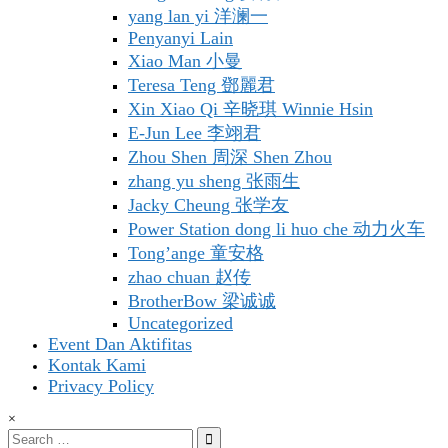
yang lan yi 洋澜一
Penyanyi Lain
Xiao Man 小曼
Teresa Teng 鄧麗君
Xin Xiao Qi 辛晓琪 Winnie Hsin
E-Jun Lee 李翊君
Zhou Shen 周深 Shen Zhou
zhang yu sheng 张雨生
Jacky Cheung 张学友
Power Station dong li huo che 动力火车
Tong’ange 童安格
zhao chuan 赵传
BrotherBow 梁诚诚
Uncategorized
Event Dan Aktifitas
Kontak Kami
Privacy Policy
×
Search