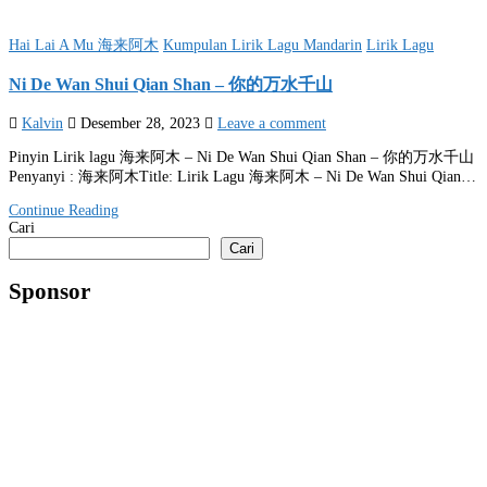
Posted
Hai Lai A Mu 海来阿木
Kumpulan Lirik Lagu Mandarin
Lirik Lagu
in
Ni De Wan Shui Qian Shan – 你的万水千山
Kalvin
Desember 28, 2023
Leave a comment
Pinyin Lirik lagu 海来阿木 – Ni De Wan Shui Qian Shan – 你的万水千山
Penyanyi : 海来阿木Title: Lirik Lagu 海来阿木 – Ni De Wan Shui Qian…
Continue Reading
Cari
Cari
Sponsor