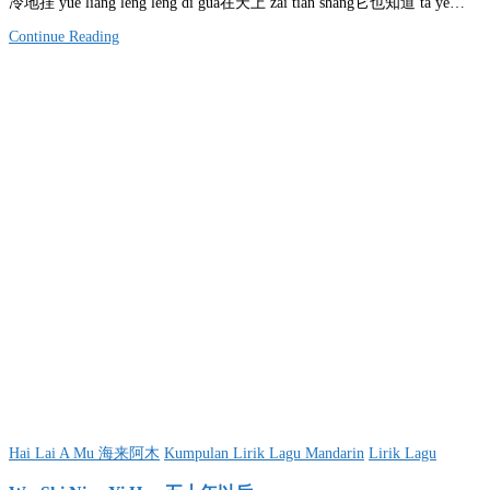
冷地挂 yue liang leng leng di gua在天上 zai tian shang它也知道 ta ye…
Continue Reading
Posted
Hai Lai A Mu 海来阿木
Kumpulan Lirik Lagu Mandarin
Lirik Lagu
in