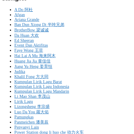
A Do 阿杜
Afgan
Ariana Grande
Ban Dun Xiong Di 半吨兄弟
BrotherBow 梁诚诚
Da Huan 大欢
Ed Sheeran
Event Dan Aktifitas
Faye Wong 王菲
Hai Lai A Mu 海来阿木
Huang Jia Jia 黄佳佳
Jiang Yu Heng 姜育恒
Judika
Khalil Fong 方大同
Kumpulan Lirik Lagu Barat
Kumpulan Lirik Lagu Indonesia
Kumpulan Lirik Lagu Mandarin
Li Mao Shan 李茂山
Lirik Lagu
Lizongsheng 李宗盛
Luo Da You 羅大佑
Pamungkas
Panmeichen 潘美辰
Penyanyi Lain
Power Station dong li huo che 动力火车