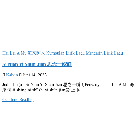
Posted
Hai Lai A Mu 海来阿木
Kumpulan Lirik Lagu Mandarin
Lirik Lagu
in
Si Nian Yi Shun Jian 思念一瞬间
Kalvin
Juni 14, 2025
Judul Lagu : Si Nian Yi Shun Jian 思念一瞬间Penyanyi : Hai Lai A Mu 海
来阿 ài shàng nǐ zhǐ shì yí shùn jiān爱 上 你…
Continue Reading