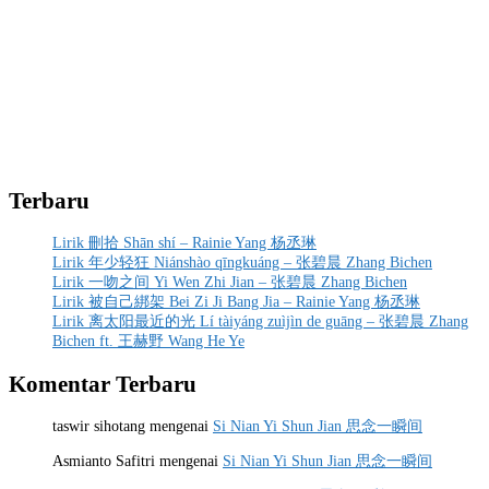
Terbaru
Lirik 刪拾 Shān shí – Rainie Yang 杨丞琳
Lirik 年少轻狂 Niánshào qīngkuáng – 张碧晨 Zhang Bichen
Lirik 一吻之间 Yi Wen Zhi Jian – 张碧晨 Zhang Bichen
Lirik 被自己綁架 Bei Zi Ji Bang Jia – Rainie Yang 杨丞琳
Lirik 离太阳最近的光 Lí tàiyáng zuìjìn de guāng – 张碧晨 Zhang
Bichen ft. 王赫野 Wang He Ye
Komentar Terbaru
taswir sihotang
mengenai
Si Nian Yi Shun Jian 思念一瞬间
Asmianto Safitri
mengenai
Si Nian Yi Shun Jian 思念一瞬间