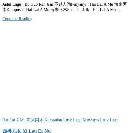
Judul Lagu : Bu Guo Ren Jian 不过人间Penyanyi : Hai Lai A Mu 海来阿
木Komposer: Hai Lai A Mu 海来阿木Penulis Lirik : Hai Lai A Mu…
Continue Reading
Posted
Hai Lai A Mu 海来阿木
Kumpulan Lirik Lagu Mandarin
Lirik Lagu
in
西楼儿女 Xi Lou Er Nu