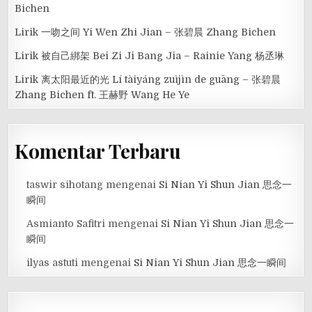
Bichen
Lirik 一吻之间 Yi Wen Zhi Jian – 张碧晨 Zhang Bichen
Lirik 被自己綁架 Bei Zi Ji Bang Jia – Rainie Yang 杨丞琳
Lirik 离太阳最近的光 Lí tàiyáng zuìjìn de guāng – 张碧晨
Zhang Bichen ft. 王赫野 Wang He Ye
Komentar Terbaru
taswir sihotang
mengenai
Si Nian Yi Shun Jian 思念一
瞬间
Asmianto Safitri
mengenai
Si Nian Yi Shun Jian 思念一
瞬间
ilyas astuti
mengenai
Si Nian Yi Shun Jian 思念一瞬间