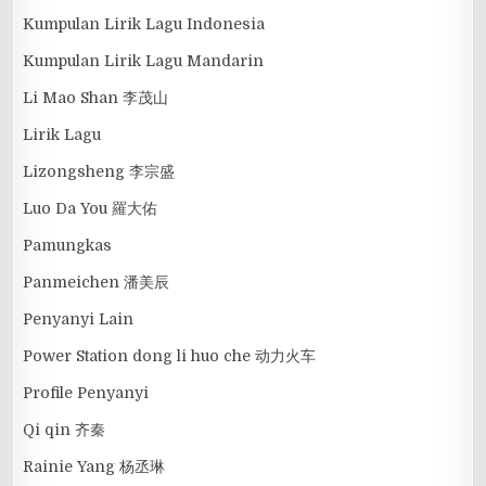
Kumpulan Lirik Lagu Indonesia
Kumpulan Lirik Lagu Mandarin
Li Mao Shan 李茂山
Lirik Lagu
Lizongsheng 李宗盛
Luo Da You 羅大佑
Pamungkas
Panmeichen 潘美辰
Penyanyi Lain
Power Station dong li huo che 动力火车
Profile Penyanyi
Qi qin 齐秦
Rainie Yang 杨丞琳