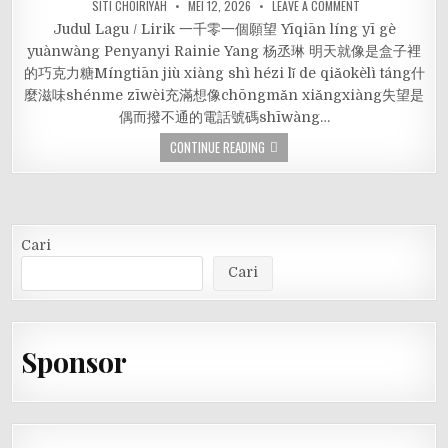
SITI CHOIRIYAH
MEI 12, 2026
LEAVE A COMMENT
Judul Lagu / Lirik 一千零一個願望 Yīqiān líng yī gè
yuànwàng Penyanyi Rainie Yang 杨丞琳 明天就像是盒子裡
的巧克力糖Míngtiān jiù xiàng shì hézi lǐ de qiǎokèlì táng什
麼滋味shénme zīwèi充滿想像chōngmǎn xiǎngxiàng失望是
偶而撥不通的電話號碼shīwàng…
CONTINUE READING
Cari
Cari
Sponsor