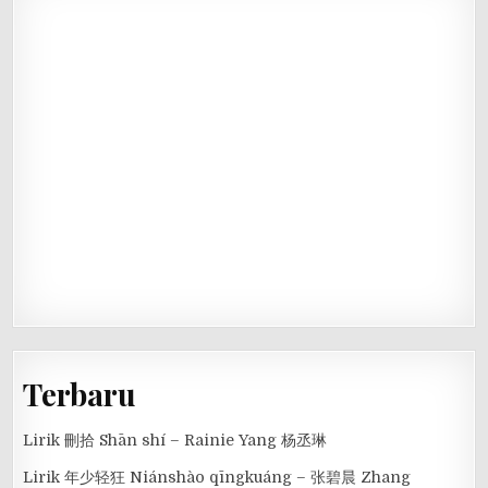
Terbaru
Lirik 刪拾 Shān shí – Rainie Yang 杨丞琳
Lirik 年少轻狂 Niánshào qīngkuáng – 张碧晨 Zhang