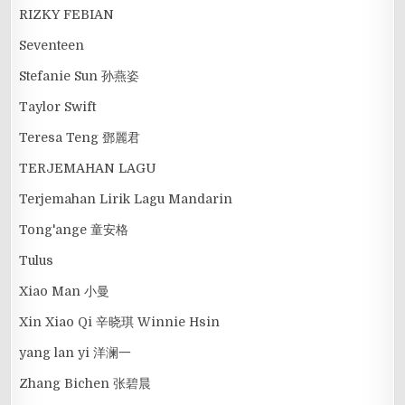
RIZKY FEBIAN
Seventeen
Stefanie Sun 孙燕姿
Taylor Swift
Teresa Teng 鄧麗君
TERJEMAHAN LAGU
Terjemahan Lirik Lagu Mandarin
Tong'ange 童安格
Tulus
Xiao Man 小曼
Xin Xiao Qi 辛晓琪 Winnie Hsin
yang lan yi 洋澜一
Zhang Bichen 张碧晨