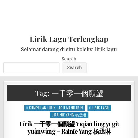
Lirik Lagu Terlengkap
Selamat datang di situ koleksi lirik lagu
Search
Search
Tag:
一千零一個願望
Posted
KUMPULAN LIRIK LAGU MANDARIN
LIRIK LAGU
in
RAINIE YANG 杨丞琳
Lirik 一千零一個願望 Yīqiān líng yī gè
yuànwàng – Rainie Yang 杨丞琳