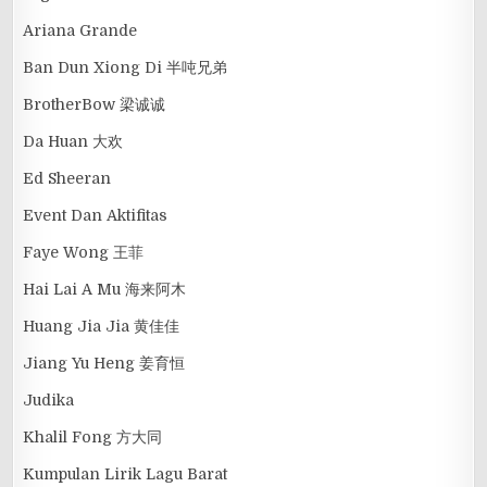
Ariana Grande
Ban Dun Xiong Di 半吨兄弟
BrotherBow 梁诚诚
Da Huan 大欢
Ed Sheeran
Event Dan Aktifitas
Faye Wong 王菲
Hai Lai A Mu 海来阿木
Huang Jia Jia 黄佳佳
Jiang Yu Heng 姜育恒
Judika
Khalil Fong 方大同
Kumpulan Lirik Lagu Barat