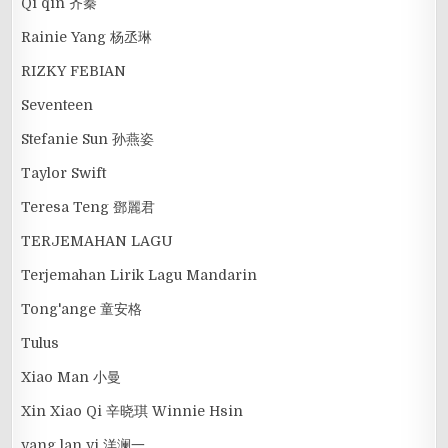
Qi qin 齐秦
Rainie Yang 杨丞琳
RIZKY FEBIAN
Seventeen
Stefanie Sun 孙燕姿
Taylor Swift
Teresa Teng 鄧麗君
TERJEMAHAN LAGU
Terjemahan Lirik Lagu Mandarin
Tong'ange 童安格
Tulus
Xiao Man 小曼
Xin Xiao Qi 辛晓琪 Winnie Hsin
yang lan yi 洋澜一