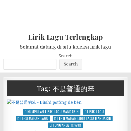
Lirik Lagu Terlengkap
Selamat datang di situ koleksi lirik lagu
Search
Search
Tag:
不是普通的笨
Posted
KUMPULAN LIRIK LAGU MANDARIN
LIRIK LAGU
in
TERJEMAHAN LAGU
TERJEMAHAN LIRIK LAGU MANDARIN
TONG'ANGE 童安格