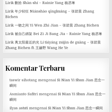
Lirik 刪拾 Shān shí – Rainie Yang 杨丞琳
Lirik 年少轻狂 Niánshào qīngkuáng – 张碧晨 Zhang
Bichen
Lirik 一吻之间 Yi Wen Zhi Jian – 张碧晨 Zhang Bichen
Lirik 被自己綁架 Bei Zi Ji Bang Jia – Rainie Yang 杨丞琳
Lirik 离太阳最近的光 Lí tàiyáng zuìjìn de guāng – 张碧晨
Zhang Bichen ft. 王赫野 Wang He Ye
Komentar Terbaru
taswir sihotang
mengenai
Si Nian Yi Shun Jian 思念一
瞬间
Asmianto Safitri
mengenai
Si Nian Yi Shun Jian 思念一
瞬间
ilyas astuti
mengenai
Si Nian Yi Shun Jian 思念一瞬间