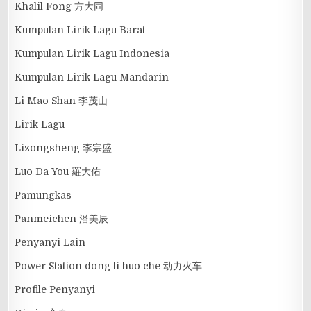
Khalil Fong 方大同
Kumpulan Lirik Lagu Barat
Kumpulan Lirik Lagu Indonesia
Kumpulan Lirik Lagu Mandarin
Li Mao Shan 李茂山
Lirik Lagu
Lizongsheng 李宗盛
Luo Da You 羅大佑
Pamungkas
Panmeichen 潘美辰
Penyanyi Lain
Power Station dong li huo che 动力火车
Profile Penyanyi