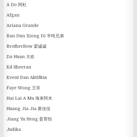
A Do 阿杜
Afgan
Ariana Grande
Ban Dun Xiong Di 半吨兄弟
BrotherBow 梁诚诚
Da Huan 大欢
Ed Sheeran
Event Dan Aktifitas
Faye Wong 王菲
Hai Lai A Mu 海来阿木
Huang Jia Jia 黄佳佳
Jiang Yu Heng 姜育恒
Judika