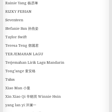
Rainie Yang 杨丞琳
RIZKY FEBIAN
Seventeen
Stefanie Sun 孙燕姿
Taylor Swift
Teresa Teng 鄧麗君
TERJEMAHAN LAGU
Terjemahan Lirik Lagu Mandarin
Tong'ange 童安格
Tulus
Xiao Man 小曼
Xin Xiao Qi 辛晓琪 Winnie Hsin
yang lan yi 洋澜一