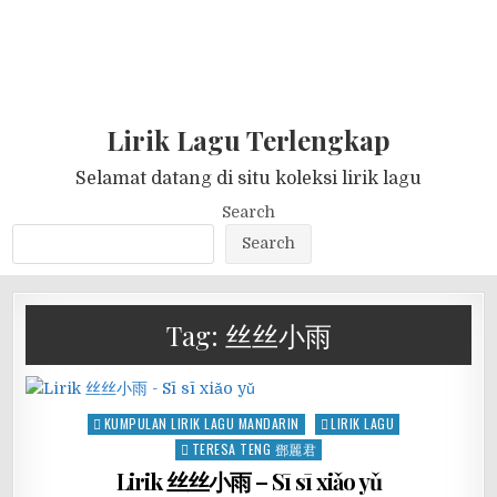
Lirik Lagu Terlengkap
Selamat datang di situ koleksi lirik lagu
Search
Search
Tag:
丝丝小雨
Posted
KUMPULAN LIRIK LAGU MANDARIN
LIRIK LAGU
in
TERESA TENG 鄧麗君
Lirik 丝丝小雨 – Sī sī xiǎo yǔ