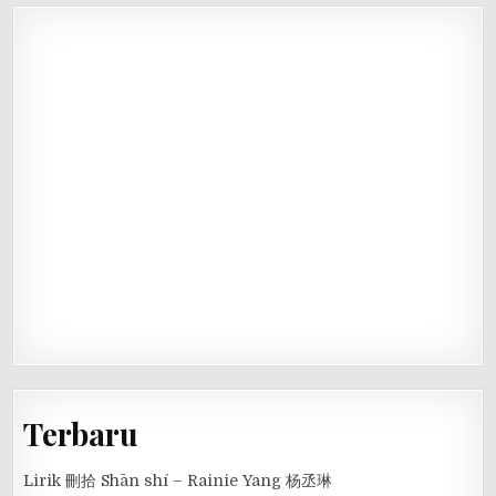
Terbaru
Lirik 刪拾 Shān shí – Rainie Yang 杨丞琳