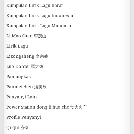
Kumpulan Lirik Lagu Barat
Kumpulan Lirik Lagu Indonesia
Kumpulan Lirik Lagu Mandarin
Li Mao Shan 李茂山
Lirik Lagu
Lizongsheng 李宗盛
Luo Da You 羅大佑
Pamungkas
Panmeichen 潘美辰
Penyanyi Lain
Power Station dong li huo che 动力火车
Profile Penyanyi
Qi qin 齐秦