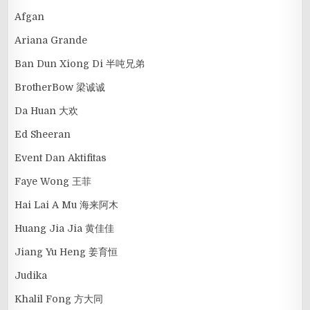
Afgan
Ariana Grande
Ban Dun Xiong Di 半吨兄弟
BrotherBow 梁诚诚
Da Huan 大欢
Ed Sheeran
Event Dan Aktifitas
Faye Wong 王菲
Hai Lai A Mu 海来阿木
Huang Jia Jia 黄佳佳
Jiang Yu Heng 姜育恒
Judika
Khalil Fong 方大同