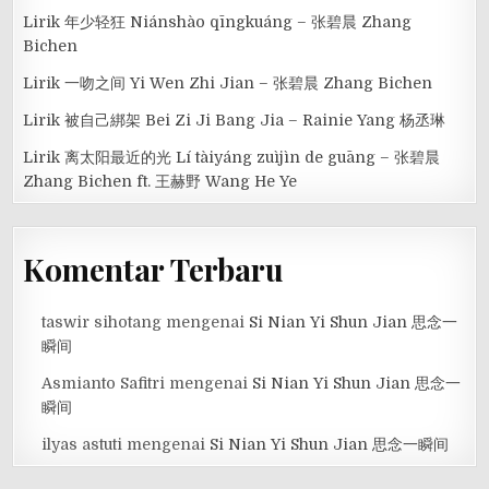
Lirik 年少轻狂 Niánshào qīngkuáng – 张碧晨 Zhang
Bichen
Lirik 一吻之间 Yi Wen Zhi Jian – 张碧晨 Zhang Bichen
Lirik 被自己綁架 Bei Zi Ji Bang Jia – Rainie Yang 杨丞琳
Lirik 离太阳最近的光 Lí tàiyáng zuìjìn de guāng – 张碧晨
Zhang Bichen ft. 王赫野 Wang He Ye
Komentar Terbaru
taswir sihotang
mengenai
Si Nian Yi Shun Jian 思念一
瞬间
Asmianto Safitri
mengenai
Si Nian Yi Shun Jian 思念一
瞬间
ilyas astuti
mengenai
Si Nian Yi Shun Jian 思念一瞬间