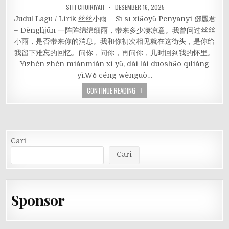
SITI CHOIRIYAH
DESEMBER 16, 2025
Judul Lagu / Lirik 丝丝小雨 – Sī sī xiǎoyǔ Penyanyi 鄧麗君
– Dènglìjūn 一阵阵绵绵细雨，带来多少凄凉意。我曾问过丝丝
小雨，是否带来你的消息。我和你初次相见就在这街头，是你给
我留下难忘的回忆。问你，问你，再问你，几时回到我的怀里。
Yīzhèn zhèn miánmián xì yǔ, dài lái duōshǎo qīliáng
yì.Wǒ céng wènguò…
CONTINUE READING
Cari
Cari
Sponsor