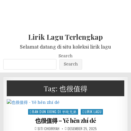
Lirik Lagu Terlengkap
Selamat datang di situ koleksi lirik lagu
Search
Search
Tag:
也很值得
Posted
BAN DUN XIONG DI 半吨兄弟
LIRIK LAGU
in
也很值得 – Yě hěn zhí dé
SITI CHOIRIYAH
DESEMBER 25, 2025