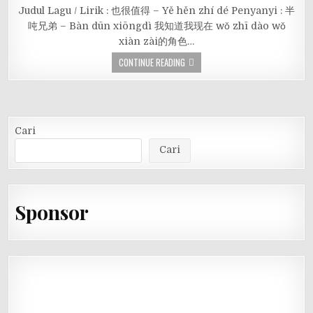
Judul Lagu / Lirik : 也很值得 – Yě hěn zhí dé Penyanyi : 半
吨兄弟 – Bàn dūn xiōngdì 我知道我现在 wǒ zhī dào wǒ
xiàn zài的角色…
CONTINUE READING
Cari
Cari
Sponsor