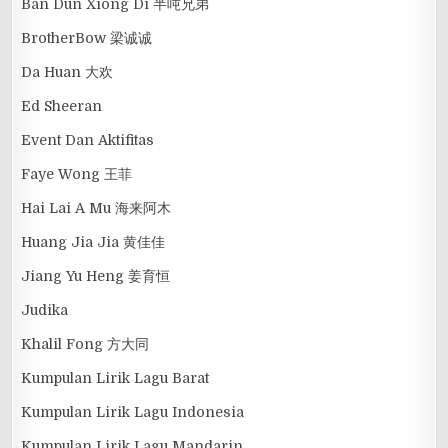
Ban Dun Xiong Di 半吨兄弟
BrotherBow 梁诚诚
Da Huan 大欢
Ed Sheeran
Event Dan Aktifitas
Faye Wong 王菲
Hai Lai A Mu 海来阿木
Huang Jia Jia 黄佳佳
Jiang Yu Heng 姜育恒
Judika
Khalil Fong 方大同
Kumpulan Lirik Lagu Barat
Kumpulan Lirik Lagu Indonesia
Kumpulan Lirik Lagu Mandarin