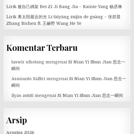
Lirik 被自己綁架 Bei Zi Ji Bang Jia – Rainie Yang 杨丞琳
Lirik 离太阳最近的光 Lí tàiyáng zuìjìn de guāng – 张碧晨
Zhang Bichen ft. 王赫野 Wang He Ye
Komentar Terbaru
taswir sihotang
mengenai
Si Nian Yi Shun Jian 思念一
瞬间
Asmianto Safitri
mengenai
Si Nian Yi Shun Jian 思念一
瞬间
ilyas astuti
mengenai
Si Nian Yi Shun Jian 思念一瞬间
Arsip
Agustus 2026