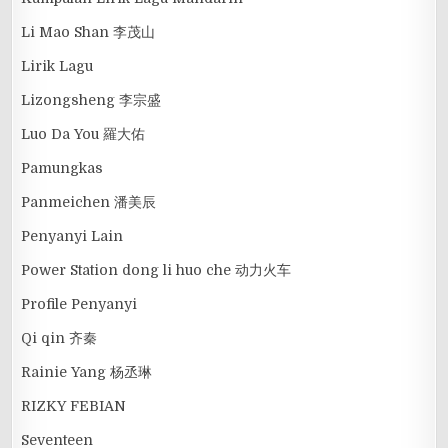
Li Mao Shan 李茂山
Lirik Lagu
Lizongsheng 李宗盛
Luo Da You 羅大佑
Pamungkas
Panmeichen 潘美辰
Penyanyi Lain
Power Station dong li huo che 动力火车
Profile Penyanyi
Qi qin 齐秦
Rainie Yang 杨丞琳
RIZKY FEBIAN
Seventeen