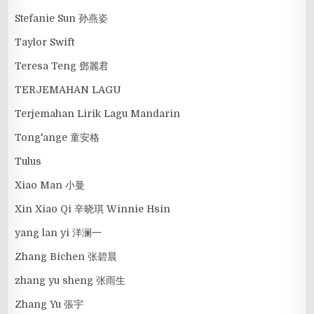
Stefanie Sun 孙燕姿
Taylor Swift
Teresa Teng 鄧麗君
TERJEMAHAN LAGU
Terjemahan Lirik Lagu Mandarin
Tong'ange 童安格
Tulus
Xiao Man 小曼
Xin Xiao Qi 辛晓琪 Winnie Hsin
yang lan yi 洋澜一
Zhang Bichen 张碧晨
zhang yu sheng 张雨生
Zhang Yu 張宇