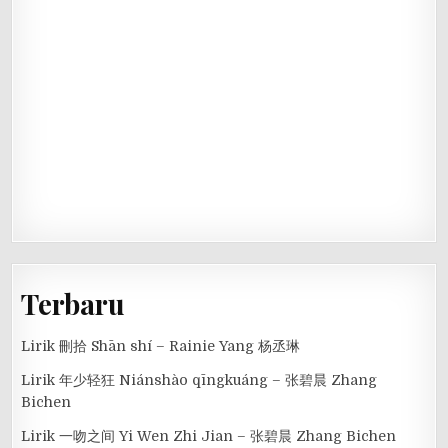
Terbaru
Lirik 刪拾 Shān shí – Rainie Yang 杨丞琳
Lirik 年少轻狂 Niánshào qīngkuáng – 张碧晨 Zhang
Bichen
Lirik 一吻之间 Yi Wen Zhi Jian – 张碧晨 Zhang Bichen