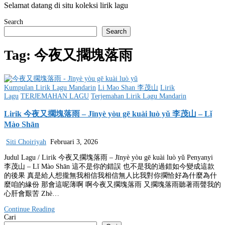
Selamat datang di situ koleksi lirik lagu
Search
Search
Tag:
今夜又擱塊落雨
Posted
Kumpulan Lirik Lagu Mandarin
Li Mao Shan 李茂山
Lirik
in
Lagu
TERJEMAHAN LAGU
Terjemahan Lirik Lagu Mandarin
Lirik 今夜又擱塊落雨 – Jīnyè yòu gē kuài luò yǔ 李茂山 – Lǐ
Mào Shān
Siti Choiriyah
Februari 3, 2026
Judul Lagu / Lirik 今夜又擱塊落雨 – Jīnyè yòu gē kuài luò yǔ Penyanyi
李茂山 – Lǐ Mào Shān 這不是你的錯誤 也不是我的過錯如今變成這款
的後果 真是給人想攏無我相信我相信無人比我對你擱恰好為什麼為什
麼咱的緣份 那會這呢薄啊 啊今夜又擱塊落雨 又擱塊落雨聽著雨聲我的
心肝會艱苦 Zhè…
Continue Reading
Cari