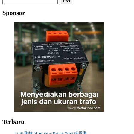
Cari
Sponsor
Terbaru
Lirik 刪拾 Shān shí – Rainie Yang 杨丞琳