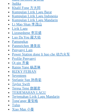
Judika
Khalil Fong 方大同
Kumpulan Lirik Lagu Barat
Kumpulan Lirik Lagu Indonesia
Kumpulan Lirik Lagu Mandarin
Li Mao Shan 李茂山
Lirik Lagu
Lizongsheng 李宗盛
Luo Da You 羅大佑
Pamungkas
Panmeichen 潘美辰
Penyanyi Lain
Power Station dong li huo che 动力火车
Profile Penyanyi
Qi qin 齐秦
Rainie Yang 杨丞琳
RIZKY FEBIAN
Seventeen
Stefanie Sun 孙燕姿
Taylor Swift
Teresa Teng 鄧麗君
TERJEMAHAN LAGU
Terjemahan Lirik Lagu Mandarin
Tong'ange 童安格
Tulus
Xiao Man 小曼