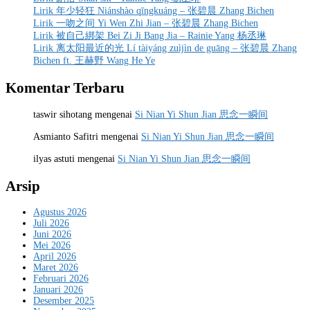
Lirik 年少轻狂 Niánshào qīngkuáng – 张碧晨 Zhang Bichen
Lirik 一吻之间 Yi Wen Zhi Jian – 张碧晨 Zhang Bichen
Lirik 被自己綁架 Bei Zi Ji Bang Jia – Rainie Yang 杨丞琳
Lirik 离太阳最近的光 Lí tàiyáng zuìjìn de guāng – 张碧晨 Zhang
Bichen ft. 王赫野 Wang He Ye
Komentar Terbaru
taswir sihotang
mengenai
Si Nian Yi Shun Jian 思念一瞬间
Asmianto Safitri
mengenai
Si Nian Yi Shun Jian 思念一瞬间
ilyas astuti
mengenai
Si Nian Yi Shun Jian 思念一瞬间
Arsip
Agustus 2026
Juli 2026
Juni 2026
Mei 2026
April 2026
Maret 2026
Februari 2026
Januari 2026
Desember 2025