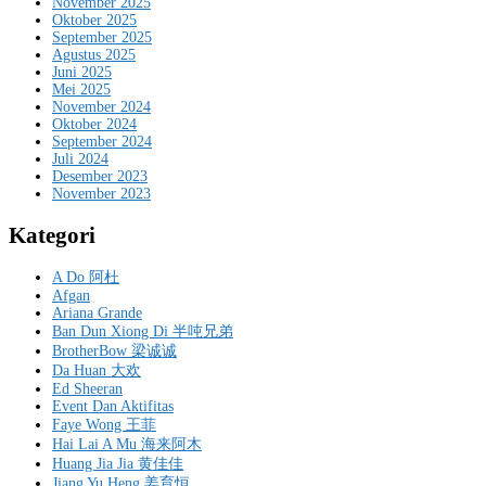
November 2025
Oktober 2025
September 2025
Agustus 2025
Juni 2025
Mei 2025
November 2024
Oktober 2024
September 2024
Juli 2024
Desember 2023
November 2023
Kategori
A Do 阿杜
Afgan
Ariana Grande
Ban Dun Xiong Di 半吨兄弟
BrotherBow 梁诚诚
Da Huan 大欢
Ed Sheeran
Event Dan Aktifitas
Faye Wong 王菲
Hai Lai A Mu 海来阿木
Huang Jia Jia 黄佳佳
Jiang Yu Heng 姜育恒