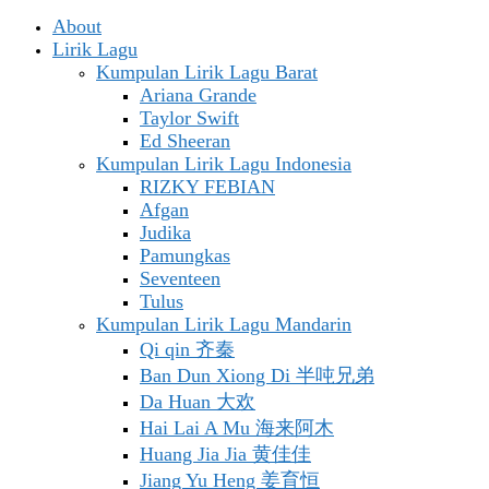
About
Lirik Lagu
Kumpulan Lirik Lagu Barat
Ariana Grande
Taylor Swift
Ed Sheeran
Kumpulan Lirik Lagu Indonesia
RIZKY FEBIAN
Afgan
Judika
Pamungkas
Seventeen
Tulus
Kumpulan Lirik Lagu Mandarin
Qi qin 齐秦
Ban Dun Xiong Di 半吨兄弟
Da Huan 大欢
Hai Lai A Mu 海来阿木
Huang Jia Jia 黄佳佳
Jiang Yu Heng 姜育恒