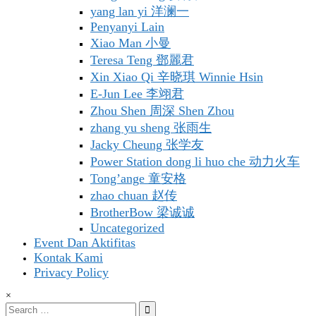
yang lan yi 洋澜一
Penyanyi Lain
Xiao Man 小曼
Teresa Teng 鄧麗君
Xin Xiao Qi 辛晓琪 Winnie Hsin
E-Jun Lee 李翊君
Zhou Shen 周深 Shen Zhou
zhang yu sheng 张雨生
Jacky Cheung 张学友
Power Station dong li huo che 动力火车
Tong’ange 童安格
zhao chuan 赵传
BrotherBow 梁诚诚
Uncategorized
Event Dan Aktifitas
Kontak Kami
Privacy Policy
×
Search