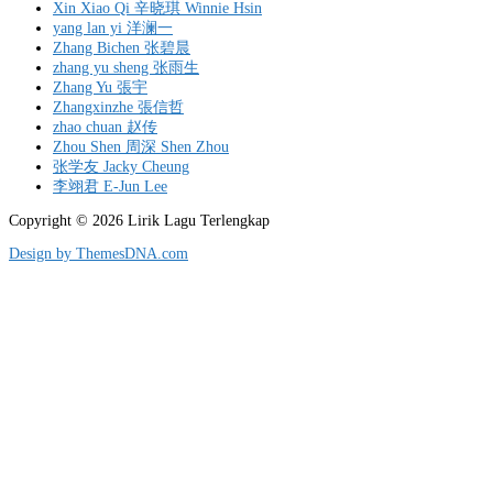
Xin Xiao Qi 辛晓琪 Winnie Hsin
yang lan yi 洋澜一
Zhang Bichen 张碧晨
zhang yu sheng 张雨生
Zhang Yu 張宇
Zhangxinzhe 張信哲
zhao chuan 赵传
Zhou Shen 周深 Shen Zhou
张学友 Jacky Cheung
李翊君 E-Jun Lee
Copyright © 2026 Lirik Lagu Terlengkap
Design by ThemesDNA.com