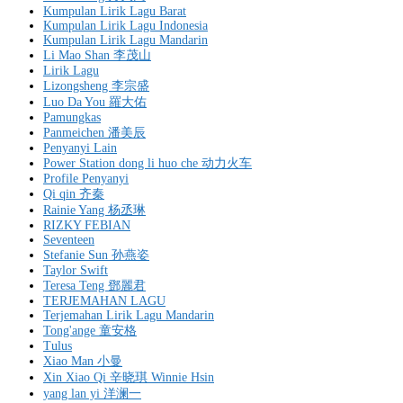
Kumpulan Lirik Lagu Barat
Kumpulan Lirik Lagu Indonesia
Kumpulan Lirik Lagu Mandarin
Li Mao Shan 李茂山
Lirik Lagu
Lizongsheng 李宗盛
Luo Da You 羅大佑
Pamungkas
Panmeichen 潘美辰
Penyanyi Lain
Power Station dong li huo che 动力火车
Profile Penyanyi
Qi qin 齐秦
Rainie Yang 杨丞琳
RIZKY FEBIAN
Seventeen
Stefanie Sun 孙燕姿
Taylor Swift
Teresa Teng 鄧麗君
TERJEMAHAN LAGU
Terjemahan Lirik Lagu Mandarin
Tong'ange 童安格
Tulus
Xiao Man 小曼
Xin Xiao Qi 辛晓琪 Winnie Hsin
yang lan yi 洋澜一