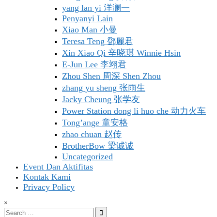
yang lan yi 洋澜一
Penyanyi Lain
Xiao Man 小曼
Teresa Teng 鄧麗君
Xin Xiao Qi 辛晓琪 Winnie Hsin
E-Jun Lee 李翊君
Zhou Shen 周深 Shen Zhou
zhang yu sheng 张雨生
Jacky Cheung 张学友
Power Station dong li huo che 动力火车
Tong’ange 童安格
zhao chuan 赵传
BrotherBow 梁诚诚
Uncategorized
Event Dan Aktifitas
Kontak Kami
Privacy Policy
×
Search