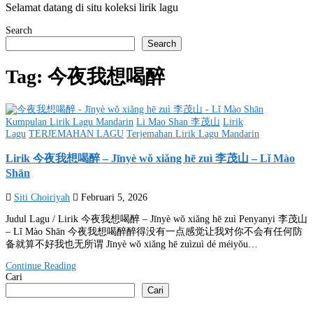
Selamat datang di situ koleksi lirik lagu
Search
Search
Tag:
今夜我想喝醉
Posted
Kumpulan Lirik Lagu Mandarin
Li Mao Shan 李茂山
Lirik
in
Lagu
TERJEMAHAN LAGU
Terjemahan Lirik Lagu Mandarin
Lirik 今夜我想喝醉 – Jīnyè wǒ xiǎng hē zuì 李茂山 – Lǐ Mào
Shān
Siti Choiriyah
Februari 5, 2026
Judul Lagu / Lirik 今夜我想喝醉 – Jīnyè wǒ xiǎng hē zuì Penyanyi 李茂山
– Lǐ Mào Shān 今夜我想喝醉醉得没有一点感觉让我对你不会有任何防
备就算不好我也无所谓 Jīnyè wǒ xiǎng hē zuìzuì dé méiyǒu…
Continue Reading
Cari
Cari