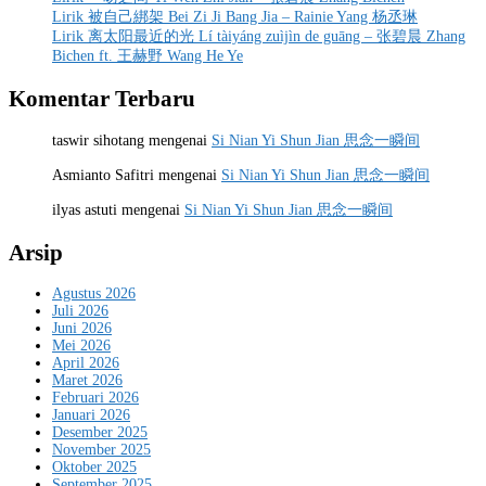
Lirik 被自己綁架 Bei Zi Ji Bang Jia – Rainie Yang 杨丞琳
Lirik 离太阳最近的光 Lí tàiyáng zuìjìn de guāng – 张碧晨 Zhang
Bichen ft. 王赫野 Wang He Ye
Komentar Terbaru
taswir sihotang
mengenai
Si Nian Yi Shun Jian 思念一瞬间
Asmianto Safitri
mengenai
Si Nian Yi Shun Jian 思念一瞬间
ilyas astuti
mengenai
Si Nian Yi Shun Jian 思念一瞬间
Arsip
Agustus 2026
Juli 2026
Juni 2026
Mei 2026
April 2026
Maret 2026
Februari 2026
Januari 2026
Desember 2025
November 2025
Oktober 2025
September 2025