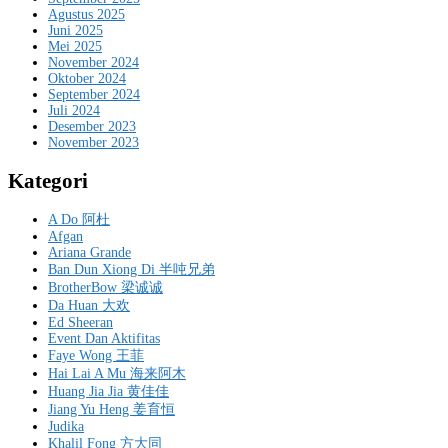
Agustus 2025
Juni 2025
Mei 2025
November 2024
Oktober 2024
September 2024
Juli 2024
Desember 2023
November 2023
Kategori
A Do 阿杜
Afgan
Ariana Grande
Ban Dun Xiong Di 半吨兄弟
BrotherBow 梁诚诚
Da Huan 大欢
Ed Sheeran
Event Dan Aktifitas
Faye Wong 王菲
Hai Lai A Mu 海来阿木
Huang Jia Jia 黄佳佳
Jiang Yu Heng 姜育恒
Judika
Khalil Fong 方大同