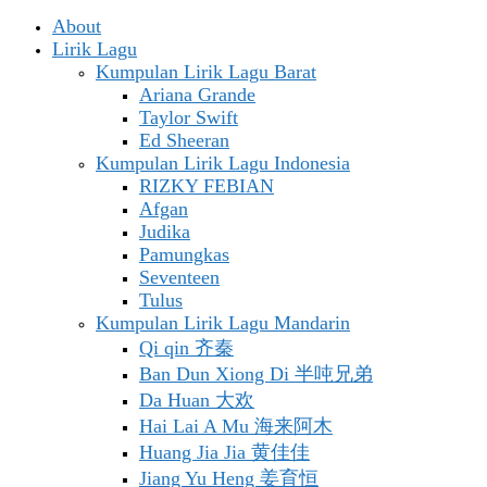
About
Lirik Lagu
Kumpulan Lirik Lagu Barat
Ariana Grande
Taylor Swift
Ed Sheeran
Kumpulan Lirik Lagu Indonesia
RIZKY FEBIAN
Afgan
Judika
Pamungkas
Seventeen
Tulus
Kumpulan Lirik Lagu Mandarin
Qi qin 齐秦
Ban Dun Xiong Di 半吨兄弟
Da Huan 大欢
Hai Lai A Mu 海来阿木
Huang Jia Jia 黄佳佳
Jiang Yu Heng 姜育恒