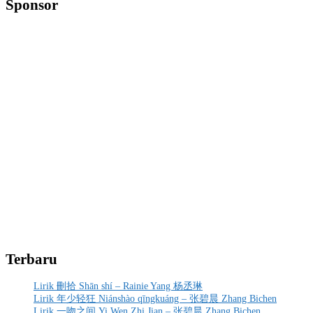
Sponsor
Terbaru
Lirik 刪拾 Shān shí – Rainie Yang 杨丞琳
Lirik 年少轻狂 Niánshào qīngkuáng – 张碧晨 Zhang Bichen
Lirik 一吻之间 Yi Wen Zhi Jian – 张碧晨 Zhang Bichen