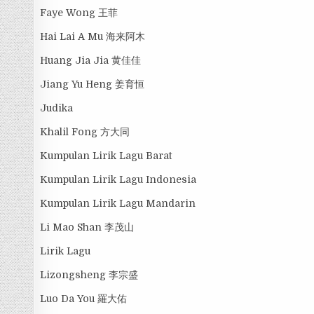
Faye Wong 王菲
Hai Lai A Mu 海来阿木
Huang Jia Jia 黄佳佳
Jiang Yu Heng 姜育恒
Judika
Khalil Fong 方大同
Kumpulan Lirik Lagu Barat
Kumpulan Lirik Lagu Indonesia
Kumpulan Lirik Lagu Mandarin
Li Mao Shan 李茂山
Lirik Lagu
Lizongsheng 李宗盛
Luo Da You 羅大佑