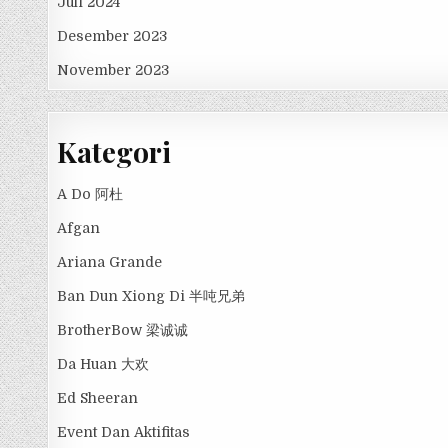
Juli 2024
Desember 2023
November 2023
Kategori
A Do 阿杜
Afgan
Ariana Grande
Ban Dun Xiong Di 半吨兄弟
BrotherBow 梁诚诚
Da Huan 大欢
Ed Sheeran
Event Dan Aktifitas