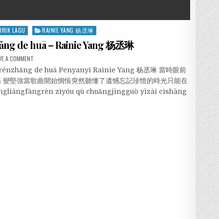
LIRIK LAGU
RAINIE YANG 杨丞琳
ng de huā – Rainie Yang 杨丞琳
VE A COMMENT
nrénzhǎng de huā Penyanyi Rainie Yang 杨丞琳 當時眼前
 變堅強當歌曲開始惆悵突然聽懂了遺憾忘記珍惜的時光只能在
liángfàngrèn zìyóu qù chuǎngjīngguò yīzài cìshāng