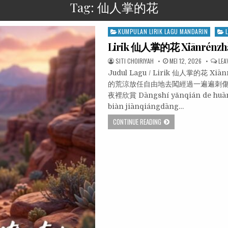
Tag:
仙人掌的花
Posted
KUMPULAN LIRIK LAGU MANDARIN
in
Lirik 仙人掌的花 Xiānrénzhǎ
SITI CHOIRIYAH
MEI 12, 2026
LEA
Judul Lagu / Lirik 仙人掌的花 Xiā
的荒涼放任自由地去闖經過一遍遍刺傷
夜裡欣賞 Dāngshí yǎnqián de huāng
biàn jiānqiángdāng…
CONTINUE READING