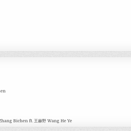
hen
Zhang Bichen ft. 王赫野 Wang He Ye