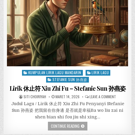
Posted
KUMPULAN LIRIK LAGU MANDARIN
LIRIK LAGU
in
STEFANIE SUN 孙燕姿
Lirik 休止符 Xiu Zhi Fu – Stefanie Sun 孙燕姿
SITI CHOIRIYAH
MARET 14, 2026
LEAVE A COMMENT
Judul Lagu / Lirik 休止符 Xiu Zhi Fu Penyanyi Stefanie
Sun 孙燕姿 把我留在你身邊 是否就是幸福Ba wo liu zai ni
shen bian shi fou jiu shi xing…
CONTINUE READING