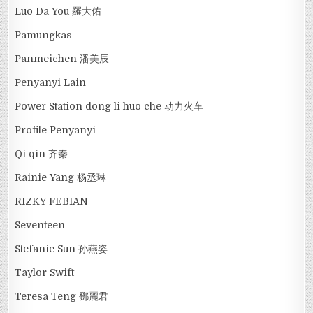
Luo Da You 羅大佑
Pamungkas
Panmeichen 潘美辰
Penyanyi Lain
Power Station dong li huo che 动力火车
Profile Penyanyi
Qi qin 齐秦
Rainie Yang 杨丞琳
RIZKY FEBIAN
Seventeen
Stefanie Sun 孙燕姿
Taylor Swift
Teresa Teng 鄧麗君