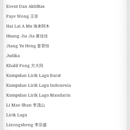
Event Dan Aktifitas
Faye Wong 王菲
Hai Lai A Mu 海来阿木
Huang Jia Jia 黄佳佳
Jiang Yu Heng 姜育恒
Judika
Khalil Fong 方大同
Kumpulan Lirik Lagu Barat
Kumpulan Lirik Lagu Indonesia
Kumpulan Lirik Lagu Mandarin
Li Mao Shan 李茂山
Lirik Lagu
Lizongsheng 李宗盛