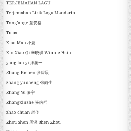
TERJEMAHAN LAGU
Terjemahan Lirik Lagu Mandarin
Tong'ange 童安格
Tulus
Xiao Man 小曼
Xin Xiao Qi 辛晓琪 Winnie Hsin
yang lan yi 洋澜一
Zhang Bichen 张碧晨
zhang yu sheng 张雨生
Zhang Yu 張宇
Zhangxinzhe 張信哲
zhao chuan 赵传
Zhou Shen 周深 Shen Zhou