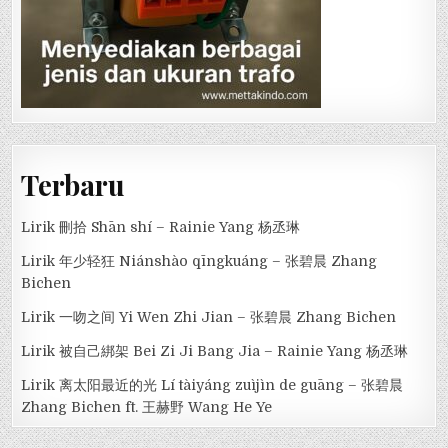
Terbaru
Lirik 刪拾 Shān shí – Rainie Yang 杨丞琳
Lirik 年少轻狂 Niánshào qīngkuáng – 张碧晨 Zhang
Bichen
Lirik 一吻之间 Yi Wen Zhi Jian – 张碧晨 Zhang Bichen
Lirik 被自己綁架 Bei Zi Ji Bang Jia – Rainie Yang 杨丞琳
Lirik 离太阳最近的光 Lí tàiyáng zuìjìn de guāng – 张碧晨
Zhang Bichen ft. 王赫野 Wang He Ye