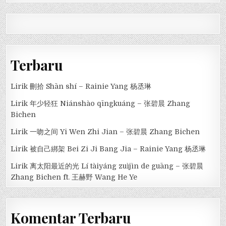
Terbaru
Lirik 刪拾 Shān shí – Rainie Yang 杨丞琳
Lirik 年少轻狂 Niánshào qīngkuáng – 张碧晨 Zhang
Bichen
Lirik 一吻之间 Yi Wen Zhi Jian – 张碧晨 Zhang Bichen
Lirik 被自己綁架 Bei Zi Ji Bang Jia – Rainie Yang 杨丞琳
Lirik 离太阳最近的光 Lí tàiyáng zuìjìn de guāng – 张碧晨
Zhang Bichen ft. 王赫野 Wang He Ye
Komentar Terbaru