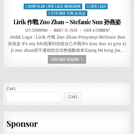
Posted
KUMPULAN LIRIK LAGU MANDARIN
LIRIK LAGU
in
STEFANIE SUN 孙燕姿
Lirik 作戰 Zuo Zhan – Stefanie Sun 孙燕姿
SITI CHOIRIYAH
MARET 13, 2026
LEAVE A COMMENT
Judul Lagu / Lirik 作戰 Zuo Zhan Penyanyi Stefanie Sun
孙燕姿 It’s my life我看到你跟自己作戰Wo kan dao ni gen zi
ji zuo zhan想不通就把念頭整個翻過來Xiang bu tong jiu…
CONTINUE READING
Cari
Cari
Sponsor