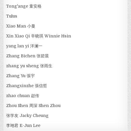
Tong'ange 童安格
Tulus
Xiao Man 小曼
Xin Xiao Qi 辛晓琪 Winnie Hsin
yang lan yi 洋澜一
Zhang Bichen 张碧晨
zhang yu sheng 张雨生
Zhang Yu 張宇
Zhangxinzhe 張信哲
zhao chuan 赵传
Zhou Shen 周深 Shen Zhou
张学友 Jacky Cheung
李翊君 E-Jun Lee