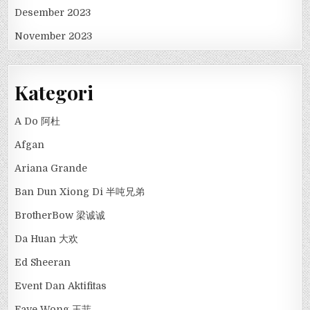
Desember 2023
November 2023
Kategori
A Do 阿杜
Afgan
Ariana Grande
Ban Dun Xiong Di 半吨兄弟
BrotherBow 梁诚诚
Da Huan 大欢
Ed Sheeran
Event Dan Aktifitas
Faye Wong 王菲