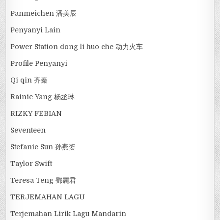
Panmeichen 潘美辰
Penyanyi Lain
Power Station dong li huo che 动力火车
Profile Penyanyi
Qi qin 齐秦
Rainie Yang 杨丞琳
RIZKY FEBIAN
Seventeen
Stefanie Sun 孙燕姿
Taylor Swift
Teresa Teng 鄧麗君
TERJEMAHAN LAGU
Terjemahan Lirik Lagu Mandarin