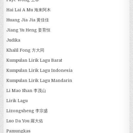
Hai Lai A Mu 海来阿木
Huang Jia Jia 黄佳佳
Jiang Yu Heng 姜育恒
Judika
Khalil Fong 方大同
Kumpulan Lirik Lagu Barat
Kumpulan Lirik Lagu Indonesia
Kumpulan Lirik Lagu Mandarin
Li Mao Shan 李茂山
Lirik Lagu
Lizongsheng 李宗盛
Luo Da You 羅大佑
Pamungkas