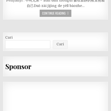
Penyanyi : 半吨兄弟 – Bàn dūn xiōngdì 躲在寂静的夜里抱着
自己Duǒ zài jìjìng de yèlǐ bàozhe…
CONTINUE READING
Cari
Cari
Sponsor