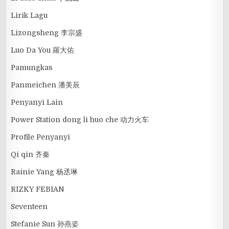
Lirik Lagu
Lizongsheng 李宗盛
Luo Da You 羅大佑
Pamungkas
Panmeichen 潘美辰
Penyanyi Lain
Power Station dong li huo che 动力火车
Profile Penyanyi
Qi qin 齐秦
Rainie Yang 杨丞琳
RIZKY FEBIAN
Seventeen
Stefanie Sun 孙燕姿