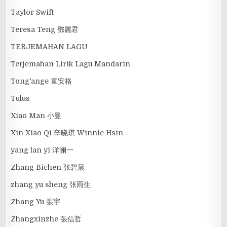
Taylor Swift
Teresa Teng 鄧麗君
TERJEMAHAN LAGU
Terjemahan Lirik Lagu Mandarin
Tong'ange 童安格
Tulus
Xiao Man 小曼
Xin Xiao Qi 辛晓琪 Winnie Hsin
yang lan yi 洋澜一
Zhang Bichen 张碧晨
zhang yu sheng 张雨生
Zhang Yu 張宇
Zhangxinzhe 張信哲