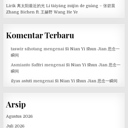
Lirik 离太阳最近的光 Lí tàiyáng zuìjìn de guāng – 张碧晨
Zhang Bichen ft. 王赫野 Wang He Ye
Komentar Terbaru
taswir sihotang
mengenai
Si Nian Yi Shun Jian 思念一
瞬间
Asmianto Safitri
mengenai
Si Nian Yi Shun Jian 思念一
瞬间
ilyas astuti
mengenai
Si Nian Yi Shun Jian 思念一瞬间
Arsip
Agustus 2026
Juli 2026