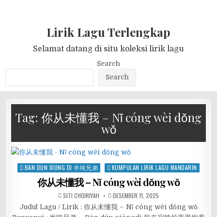
Lirik Lagu Terlengkap
Selamat datang di situ koleksi lirik lagu
Search
Search
Tag:
你从未懂我 – Nǐ cóng wèi dǒng
wǒ
Posted
BAN DUN XIONG DI 半吨兄弟
KUMPULAN LIRIK LAGU MANDARIN
in
你从未懂我 – Nǐ cóng wèi dǒng wǒ
SITI CHOIRIYAH
DESEMBER 11, 2025
Judul Lagu / Lirik : 你从未懂我 – Nǐ cóng wèi dǒng wǒ