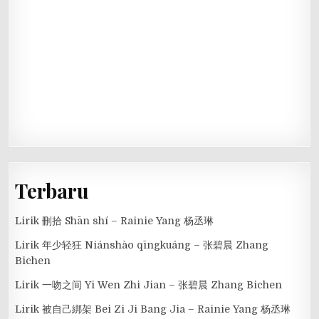
Terbaru
Lirik 刪拾 Shān shí – Rainie Yang 杨丞琳
Lirik 年少轻狂 Niánshào qīngkuáng – 张碧晨 Zhang
Bichen
Lirik 一吻之间 Yi Wen Zhi Jian – 张碧晨 Zhang Bichen
Lirik 被自己綁架 Bei Zi Ji Bang Jia – Rainie Yang 杨丞琳