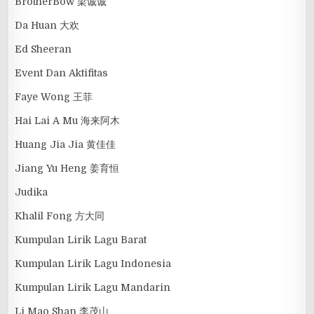
BrotherBow 梁诚诚
Da Huan 大欢
Ed Sheeran
Event Dan Aktifitas
Faye Wong 王菲
Hai Lai A Mu 海来阿木
Huang Jia Jia 黄佳佳
Jiang Yu Heng 姜育恒
Judika
Khalil Fong 方大同
Kumpulan Lirik Lagu Barat
Kumpulan Lirik Lagu Indonesia
Kumpulan Lirik Lagu Mandarin
Li Mao Shan 李茂山