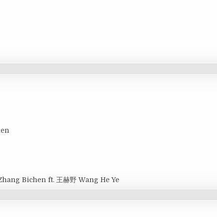
hen
Zhang Bichen ft. 王赫野 Wang He Ye