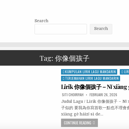
Search
Search
Tag:
你像個孩子
Posted
KUMPULAN LIRIK LAGU MANDARIN
LIR
in
TERJEMAHAN LIRIK LAGU MANDARIN
Lirik 你像個孩子 – Nǐ xiàng 
SITI CHOIRIYAH
FEBRUARI 26, 2026
Judul Lagu / Lirik 你像個孩子 – Nǐ
子似的 要我為你寫首歌一點也不理會會
xiàng gè háizǐ sì de…
CONTINUE READING