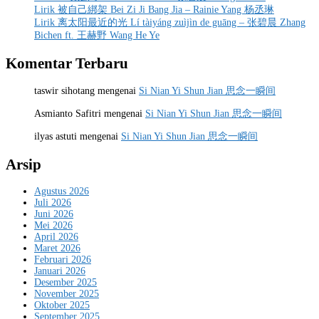
Lirik 被自己綁架 Bei Zi Ji Bang Jia – Rainie Yang 杨丞琳
Lirik 离太阳最近的光 Lí tàiyáng zuìjìn de guāng – 张碧晨 Zhang
Bichen ft. 王赫野 Wang He Ye
Komentar Terbaru
taswir sihotang
mengenai
Si Nian Yi Shun Jian 思念一瞬间
Asmianto Safitri
mengenai
Si Nian Yi Shun Jian 思念一瞬间
ilyas astuti
mengenai
Si Nian Yi Shun Jian 思念一瞬间
Arsip
Agustus 2026
Juli 2026
Juni 2026
Mei 2026
April 2026
Maret 2026
Februari 2026
Januari 2026
Desember 2025
November 2025
Oktober 2025
September 2025