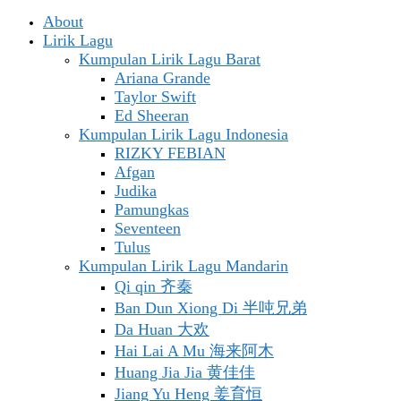
About
Lirik Lagu
Kumpulan Lirik Lagu Barat
Ariana Grande
Taylor Swift
Ed Sheeran
Kumpulan Lirik Lagu Indonesia
RIZKY FEBIAN
Afgan
Judika
Pamungkas
Seventeen
Tulus
Kumpulan Lirik Lagu Mandarin
Qi qin 齐秦
Ban Dun Xiong Di 半吨兄弟
Da Huan 大欢
Hai Lai A Mu 海来阿木
Huang Jia Jia 黄佳佳
Jiang Yu Heng 姜育恒