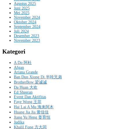
Agustus 2025
Juni 2025
Mei 2025
November 2024
Oktober 2024
September 2024
Juli 2024
Desember 2023
November 2023
Kategori
A Do 阿杜
Afgan
Ariana Grande
Ban Dun Xiong Di 半吨兄弟
BrotherBow 梁诚诚
Da Huan 大欢
Ed Sheeran
Event Dan Aktifitas
Faye Wong 王菲
Hai Lai A Mu 海来阿木
Huang Jia Jia 黄佳佳
Jiang Yu Heng 姜育恒
Judika
Khalil Fong 方大同