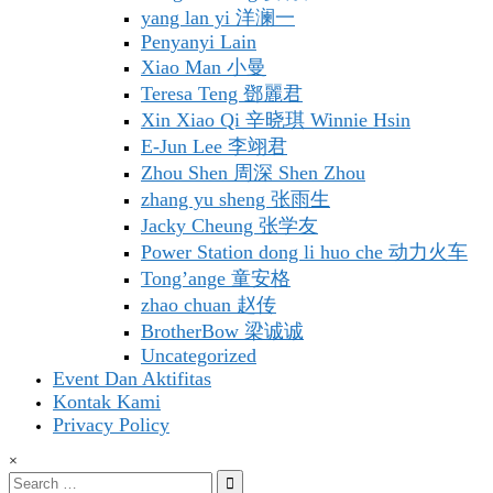
yang lan yi 洋澜一
Penyanyi Lain
Xiao Man 小曼
Teresa Teng 鄧麗君
Xin Xiao Qi 辛晓琪 Winnie Hsin
E-Jun Lee 李翊君
Zhou Shen 周深 Shen Zhou
zhang yu sheng 张雨生
Jacky Cheung 张学友
Power Station dong li huo che 动力火车
Tong’ange 童安格
zhao chuan 赵传
BrotherBow 梁诚诚
Uncategorized
Event Dan Aktifitas
Kontak Kami
Privacy Policy
×
Search