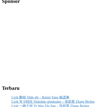
Sponsor
Terbaru
Lirik 刪拾 Shān shí – Rainie Yang 杨丞琳
Lirik 年少轻狂 Niánshào qīngkuáng – 张碧晨 Zhang Bichen
Lirik 一吻之间 Yi Wen Zhi Jian – 张碧晨 Zhang Bichen