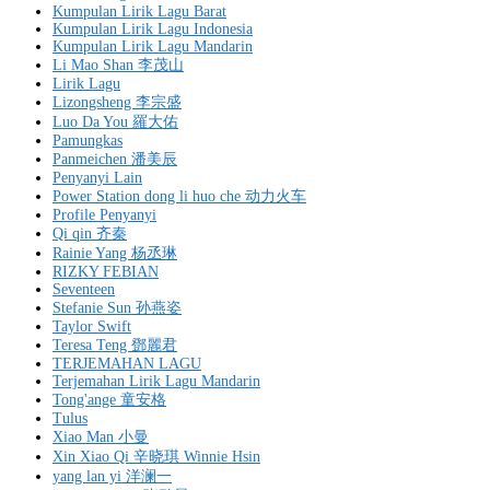
Kumpulan Lirik Lagu Barat
Kumpulan Lirik Lagu Indonesia
Kumpulan Lirik Lagu Mandarin
Li Mao Shan 李茂山
Lirik Lagu
Lizongsheng 李宗盛
Luo Da You 羅大佑
Pamungkas
Panmeichen 潘美辰
Penyanyi Lain
Power Station dong li huo che 动力火车
Profile Penyanyi
Qi qin 齐秦
Rainie Yang 杨丞琳
RIZKY FEBIAN
Seventeen
Stefanie Sun 孙燕姿
Taylor Swift
Teresa Teng 鄧麗君
TERJEMAHAN LAGU
Terjemahan Lirik Lagu Mandarin
Tong'ange 童安格
Tulus
Xiao Man 小曼
Xin Xiao Qi 辛晓琪 Winnie Hsin
yang lan yi 洋澜一