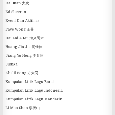
Da Huan 大欢
Ed Sheeran
Event Dan Aktifitas
Faye Wong 王菲
Hai Lai A Mu 海来阿木
Huang Jia Jia 黄佳佳
Jiang Yu Heng 姜育恒
Judika
Khalil Fong 方大同
Kumpulan Lirik Lagu Barat
Kumpulan Lirik Lagu Indonesia
Kumpulan Lirik Lagu Mandarin
Li Mao Shan 李茂山