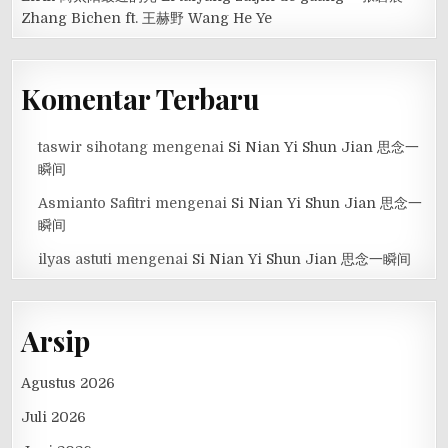
Zhang Bichen ft. 王赫野 Wang He Ye
Komentar Terbaru
taswir sihotang
mengenai
Si Nian Yi Shun Jian 思念一
瞬间
Asmianto Safitri
mengenai
Si Nian Yi Shun Jian 思念一
瞬间
ilyas astuti
mengenai
Si Nian Yi Shun Jian 思念一瞬间
Arsip
Agustus 2026
Juli 2026