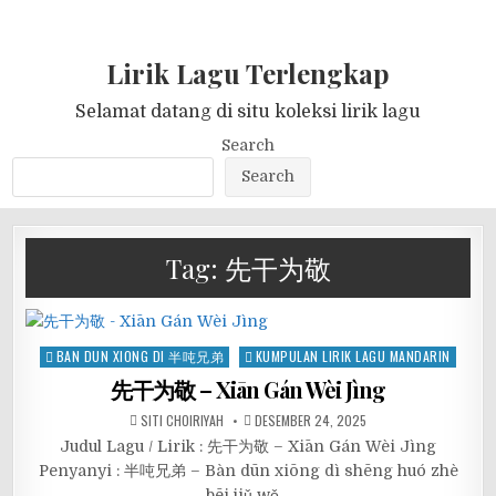
Lirik Lagu Terlengkap
Selamat datang di situ koleksi lirik lagu
Search
Search
Tag:
先干为敬
Posted
BAN DUN XIONG DI 半吨兄弟
KUMPULAN LIRIK LAGU MANDARIN
in
先干为敬 – Xiān Gán Wèi Jìng
SITI CHOIRIYAH
DESEMBER 24, 2025
Judul Lagu / Lirik : 先干为敬 – Xiān Gán Wèi Jìng
Penyanyi : 半吨兄弟 – Bàn dūn xiōng dì shēng huó zhè
bēi jiǔ wǒ…