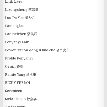
Lirik Lagu
Lizongsheng 李宗盛
Luo Da You 羅大佑
Pamungkas
Panmeichen 潘美辰
Penyanyi Lain
Power Station dong li huo che 动力火车
Profile Penyanyi
Qi qin 齐秦
Rainie Yang 杨丞琳
RIZKY FEBIAN
Seventeen
Stefanie Sun 孙燕姿