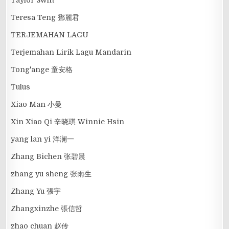
Taylor Swift
Teresa Teng 鄧麗君
TERJEMAHAN LAGU
Terjemahan Lirik Lagu Mandarin
Tong'ange 童安格
Tulus
Xiao Man 小曼
Xin Xiao Qi 辛晓琪 Winnie Hsin
yang lan yi 洋澜一
Zhang Bichen 张碧晨
zhang yu sheng 张雨生
Zhang Yu 張宇
Zhangxinzhe 張信哲
zhao chuan 赵传